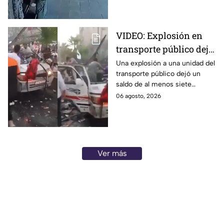
hospital.
VIDEO: Explosión en
transporte público deja
siete personas sin vida
Una explosión a una unidad del
transporte público dejó un
saldo de al menos siete
personas sin vida. Aquí todos
06 agosto, 2026
los detalles que se saben al
respecto.
Ver más