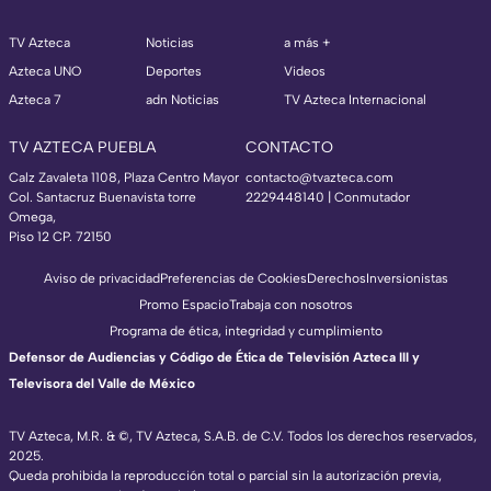
TV Azteca
Noticias
a más +
Azteca UNO
Deportes
Videos
Azteca 7
adn Noticias
TV Azteca Internacional
TV AZTECA PUEBLA
CONTACTO
Calz Zavaleta 1108, Plaza Centro Mayor
contacto@tvazteca.com
Col. Santacruz Buenavista torre
2229448140 | Conmutador
Omega,
Piso 12 CP. 72150
Aviso de privacidad
Preferencias de Cookies
Derechos
Inversionistas
Promo Espacio
Trabaja con nosotros
Programa de ética, integridad y cumplimiento
Defensor de Audiencias y Código de Ética de Televisión Azteca III y
Televisora del Valle de México
TV Azteca, M.R. & ©, TV Azteca, S.A.B. de C.V. Todos los derechos reservados,
2025.
Queda prohibida la reproducción total o parcial sin la autorización previa,