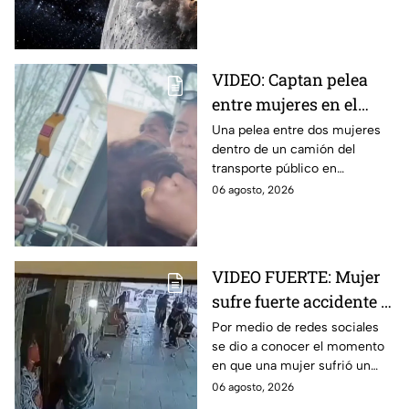
nube de polvo y formando un
nuevo cráter.
VIDEO: Captan pelea
entre mujeres en el
transporte público; así
Una pelea entre dos mujeres
dentro de un camión del
se desgreñaron en
transporte público en
Monterrey
Monterrey, Nuevo León, quedó
06 agosto, 2026
captada en video y se viralizó
en redes sociales.
VIDEO FUERTE: Mujer
sufre fuerte accidente a
los pocos segundos de
Por medio de redes sociales
se dio a conocer el momento
haber salido del
en que una mujer sufrió un
hospital
fuerte accidente a los pocos
06 agosto, 2026
segundos de haber salido del