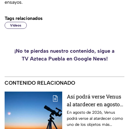
ensayos.
Tags relacionados
Videos
¡No te pierdas nuestro contenido, sigue a
TV Azteca Puebla en Google News!
CONTENIDO RELACIONADO
Así podrá verse Venus
al atardecer en agosto
este 2026: ¿Cuándo y
En agosto de 2026, Venus
podrá verse al atardecer como
dónde observarlo
uno de los objetos más
desde Puebla?