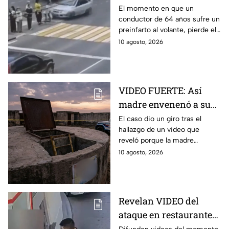
preinfarto y atropella a
El momento en que un
conductor de 64 años sufre un
7 personas en Siberia
preinfarto al volante, pierde el
control y atropella a un grupo
10 agosto, 2026
de personas en Siberia fue
captado en video.
VIDEO FUERTE: Así
madre envenenó a sus
hijos antes de acabar
El caso dio un giro tras el
hallazgo de un video que
en un tanque de agua
reveló porque la madre
en India
envenenó a sus hijos en India;
10 agosto, 2026
fue localizada dentro de un
pozo.
Revelan VIDEO del
ataque en restaurante
de Idaho: Así se vivió el