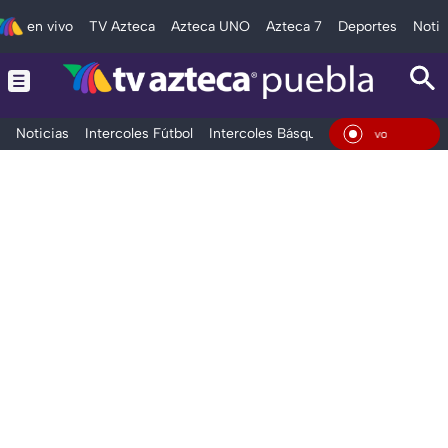
en vivo
TV Azteca
Azteca UNO
Azteca 7
Deportes
Notic
Noticias
Intercoles Fútbol
Intercoles Básquetbol
Deportes
T
En Vivo