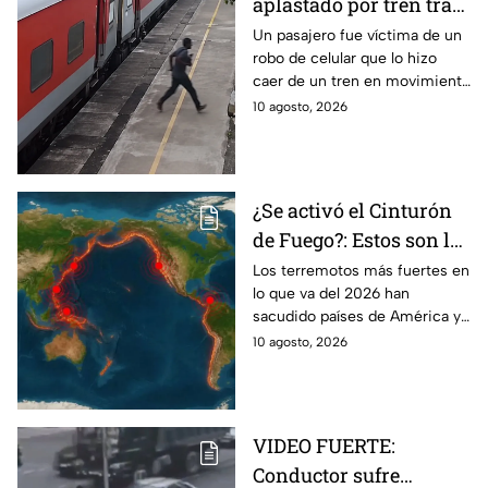
aplastado por tren tras
sufrir el robo de su
Un pasajero fue víctima de un
robo de celular que lo hizo
celular en India
caer de un tren en movimiento
para luego ser aplastado. El
10 agosto, 2026
momento fue captado en
video en India.
¿Se activó el Cinturón
de Fuego?: Estos son los
terremotos más fuertes
Los terremotos más fuertes en
lo que va del 2026 han
en lo que va del 2026
sacudido países de América y
Asia y pusieron nuevamente
10 agosto, 2026
bajo la lupa al Cinturón de
Fuego del Pacífico.
VIDEO FUERTE:
Conductor sufre