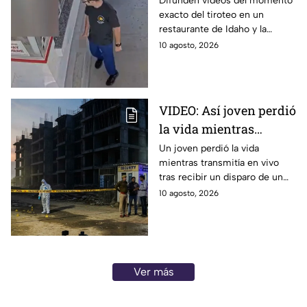
Difunden videos del momento
exacto del tiroteo en un
caótico tiroteo
restaurante de Idaho y la
respuesta policial ante el
10 agosto, 2026
ataque que dejó a tres
personas sin vida.
VIDEO: Así joven perdió
la vida mientras
transmitía en vivo;
Un joven perdió la vida
mientras transmitía en vivo
guardia le disparó en
tras recibir un disparo de un
India
guardia de seguridad que lo
10 agosto, 2026
confundió con un ladrón en
Ghaziabad, India.
Ver más