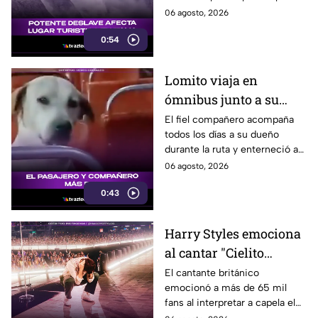
efectos del aumento de las
06 agosto, 2026
temperaturas.
0:54
Lomito viaja en
ómnibus junto a su
dueño y conquista las
El fiel compañero acompaña
todos los días a su dueño
redes
durante la ruta y enterneció a
miles de usuarios con su
06 agosto, 2026
comportamiento.
0:43
Harry Styles emociona
al cantar "Cielito
Lindo" en CDMX
El cantante británico
emocionó a más de 65 mil
fans al interpretar a capela el
tradicional tema mexicano