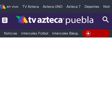
en vivo
TV Azteca
Azteca UNO
Azteca 7
Deportes
Notic
Noticias
Intercoles Fútbol
Intercoles Básquetbol
Deportes
T
En Vivo