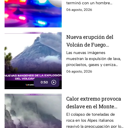
terminó con un hombre
comercial de EdoMéx
asesinado a puñaladas. El
06 agosto, 2026
agresor escapó y ya es
buscado por las autoridades.
Nueva erupción del
Volcán de Fuego
mantiene en alerta a
Las nuevas imágenes
muestran la expulsión de lava,
Guatemala
piroclastos, gases y ceniza
mientras el coloso permanece
06 agosto, 2026
bajo Alerta Naranja.
0:50
Calor extremo provoca
deslave en el Monte
Cervino, Italia.
El colapso de toneladas de
roca en los Alpes italianos
reavivó la preocupación por los