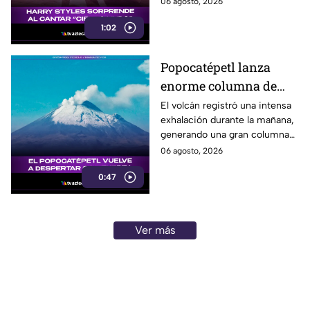
06 agosto, 2026
durante su tercer concierto en
1:02
la capital.
Popocatépetl lanza
enorme columna de
ceniza este 6 de agosto
El volcán registró una intensa
exhalación durante la mañana,
generando una gran columna
de ceniza visible desde
06 agosto, 2026
distintos puntos de la región.
0:47
Ver más