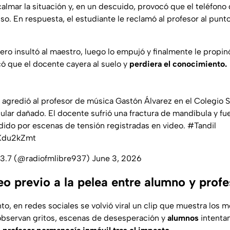
calmar la situación y, en un descuido, provocó que el teléfono
so. En respuesta, el estudiante le reclamó al profesor al punto
ro insultó al maestro, luego lo empujó y finalmente le propin
có que el docente cayera al suelo y
perdiera el conocimiento.
o agredió al profesor de música Gastón Álvarez en el Colegio S
ular dañado. El docente sufrió una fractura de mandíbula y fue
ido por escenas de tensión registradas en video.
#Tandil
DKdu2kZmt
93.7 (@radiofmlibre937)
June 3, 2026
o previo a la pelea entre alumno y profe
to, en redes sociales se volvió viral un clip que muestra los
 observan gritos, escenas de desesperación y
alumnos
intenta