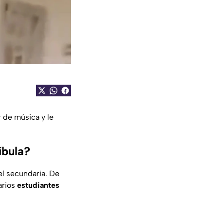
 de música y le
íbula?
el secundaria. De
arios
estudiantes