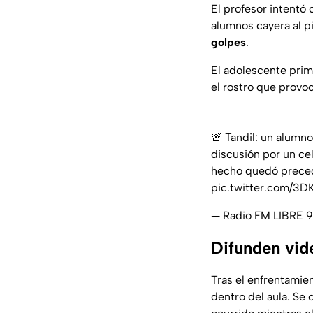
El profesor intentó 
alumnos cayera al pi
golpes
.
El adolescente prime
el rostro que provo
🚨 Tandil: un alumn
discusión por un cel
hecho quedó preced
pic.twitter.com/3
— Radio FM LIBRE 
Difunden vide
Tras el enfrentamien
dentro del aula. Se