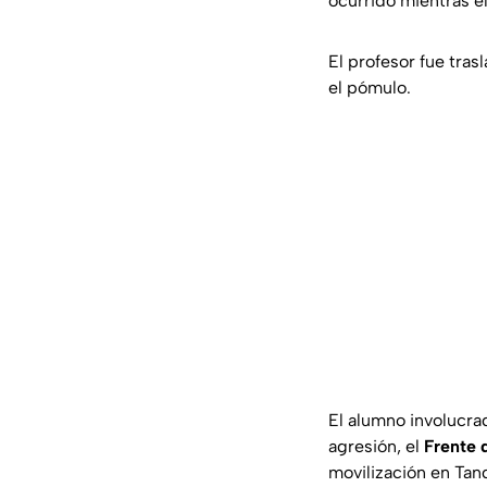
ocurrido mientras e
El profesor fue tras
el pómulo.
El alumno involucra
agresión, el
Frente 
movilización en Tan