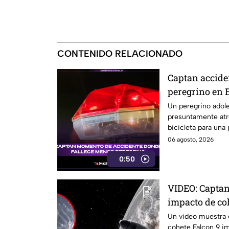
CONTENIDO RELACIONADO
Captan accide
peregrino en 
Un peregrino adole
presuntamente atr
bicicleta para una
México.
06 agosto, 2026
0:50
VIDEO: Captan
impacto de coh
reaccionó
Un video muestra e
cohete Falcon 9 im