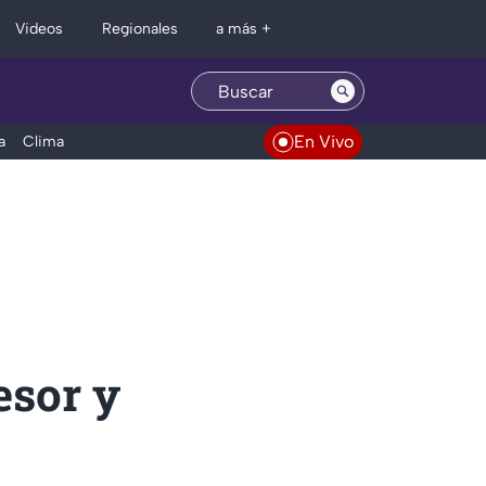
Regionales
Videos
a más +
En Vivo
a
Clima
esor y