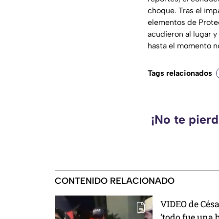
choque. Tras el imp
elementos de Protec
acudieron al lugar y
hasta el momento no
Tags relacionados
¡No te pier
CONTENIDO RELACIONADO
VIDEO de Césa
‘todo fue una