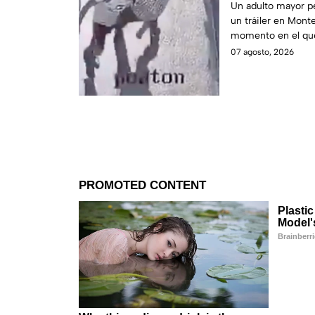
muere atropel
Un adulto mayor per
un tráiler en Mont
momento en el que
causante.
07 agosto, 2026