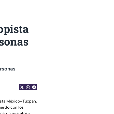
opista
rsonas
ersonas
pista México–Tuxpan,
uerdo con los
ocó un aparatoso