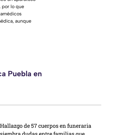
 por lo que
aramédicos
 médica, aunque
ca Puebla en
Hallazgo de 57 cuerpos en funeraria
siembra dudas entre familias que