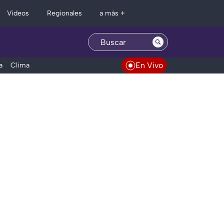
Regionales
Videos
a más +
En Vivo
a
Clima