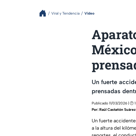
Viral y Tendencia
Video
Aparato
México
prensa
Un fuerte accid
prensadas dentr
Publicado 11/03/2026 | 🕑 
Por:
Raúl Castañón Suárez
Un fuerte accidente
a la altura del kil
reportes, el conduc