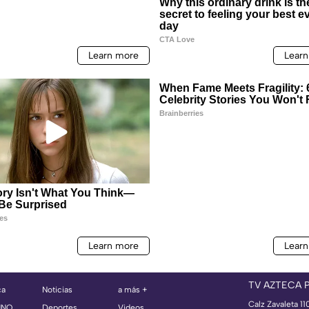
TV AZTECA 
ca
Noticias
a más +
Calz Zavaleta 11
UNO
Deportes
Videos