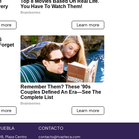
PUEBLA
CONTACTO
08, Plaza Centro
contacto@tvazteca.com