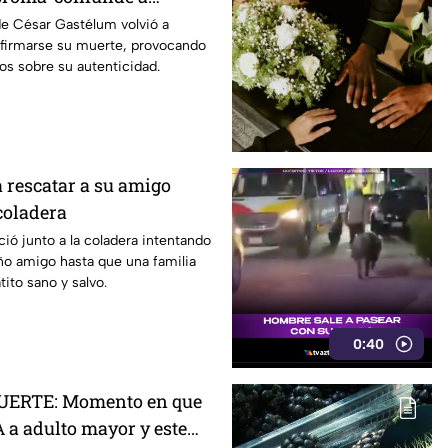
 su muerte
de César Gastélum volvió a
onfirmarse su muerte, provocando
os sobre su autenticidad.
a rescatar a su amigo
coladera
ió junto a la coladera intentando
ño amigo hasta que una familia
tito sano y salvo.
0:40
UERTE: Momento en que
a adulto mayor y este