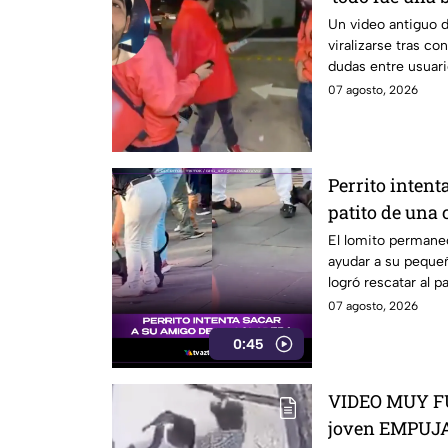
usuarios tras
Un video antiguo 
viralizarse tras c
dudas entre usuari
07 agosto, 2026
Perrito intent
patito de una 
El lomito permanec
ayudar a su peque
logró rescatar al pa
07 agosto, 2026
0:45
VIDEO MUY F
joven EMPUJA 