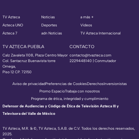
TV Azteca
Noticias
a más +
Azteca UNO
Deportes
Videos
Azteca 7
adn Noticias
TV Azteca Internacional
TV AZTECA PUEBLA
CONTACTO
Calz Zavaleta 1108, Plaza Centro Mayor
contacto@tvazteca.com
Col. Santacruz Buenavista torre
2229448140 | Conmutador
Omega,
Piso 12 CP. 72150
Aviso de privacidad
Preferencias de Cookies
Derechos
Inversionistas
Promo Espacio
Trabaja con nosotros
Programa de ética, integridad y cumplimiento
Defensor de Audiencias y Código de Ética de Televisión Azteca III y
Televisora del Valle de México
TV Azteca, M.R. & ©, TV Azteca, S.A.B. de C.V. Todos los derechos reservados,
2025.