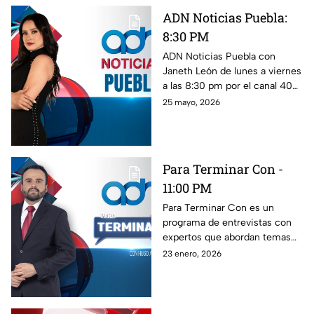
ADN Noticias Puebla:
8:30 PM
ADN Noticias Puebla con
Janeth León de lunes a viernes
a las 8:30 pm por el canal 40
de Totalplay y el 1.2 de TV
25 mayo, 2026
abierta, con las noticias más
importantes de Puebla, México
y el mundo.
Para Terminar Con -
11:00 PM
Para Terminar Con es un
programa de entrevistas con
expertos que abordan temas
de actualidad e interés
23 enero, 2026
general, presentados por Hugo
Arroyo.