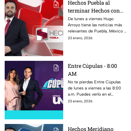
Hechos Puebla al
terminar Hechos con
Javier a la Torre
De lunes a viernes Hugo
Arroyo tiene las noticias más
relevantes de Puebla, México y
el mundo con un resumen
23 enero, 2026
informativo de lo más
importante de la jornada en
Hechos Puebla
Entre Cúpulas - 8:00
AM
No te pierdas Entre Cúpulas
de lunes a viernes a las 8:00
a.m. Puedes verlo en el
Facebook oficial de TV Azteca
23 enero, 2026
Puebla, en el canal 1.1 de
televisión abierta o en
Totalplay por el canal 1.
Hechos Meridiano