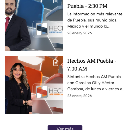
Puebla - 2:30 PM
La información más relevante
de Puebla, sus municipios,
México y el mundo lo
encuentras en Hechos
23 enero, 2026
Meridiano Puebla con Hugo
Arroyo en punto de las 2:30
PM
Hechos AM Puebla -
7:00 AM
Sintoniza Hechos AM Puebla
con Carolina Gil y Héctor
Gamboa, de lunes a viernes a
las 7:00 de la mañana, y
23 enero, 2026
comienza tu día bien
informado.
Ver más