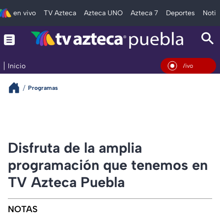
en vivo
TV Azteca
Azteca UNO
Azteca 7
Deportes
Notic
Inicio
En Vivo
Programas
Disfruta de la amplia
programación que tenemos en
TV Azteca Puebla
NOTAS