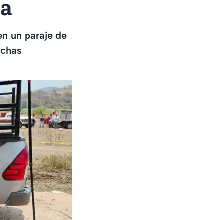
na
en un paraje de
nchas