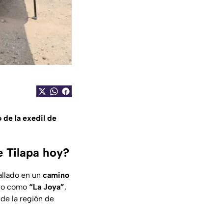
 de la exedil de
e Tilapa hoy?
hallado en un
camino
ido como
“La Joya”
,
de la región de