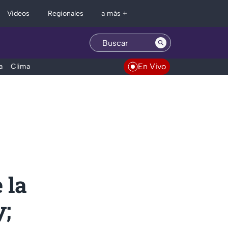
Regionales
Videos
a más +
En Vivo
a
Clima
 la
y;