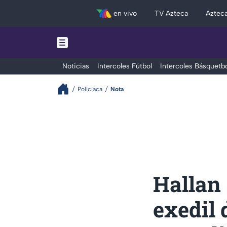
en vivo
TV Azteca
Aztec
Noticias
Intercoles Fútbol
Intercoles Básquetbo
Policiaca
Nota
Hallan 
exedil 