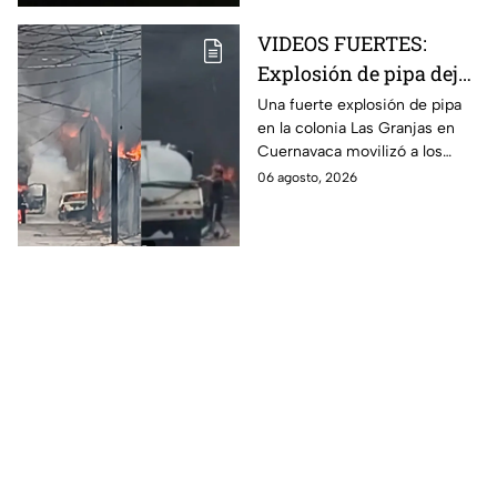
VIDEOS FUERTES:
Explosión de pipa deja
heridos en Cuernavaca;
Una fuerte explosión de pipa
en la colonia Las Granjas en
así se vio la zona
Cuernavaca movilizó a los
cuerpos de emergencia. El
06 agosto, 2026
saldo preliminar es de seis
personas lesionadas.