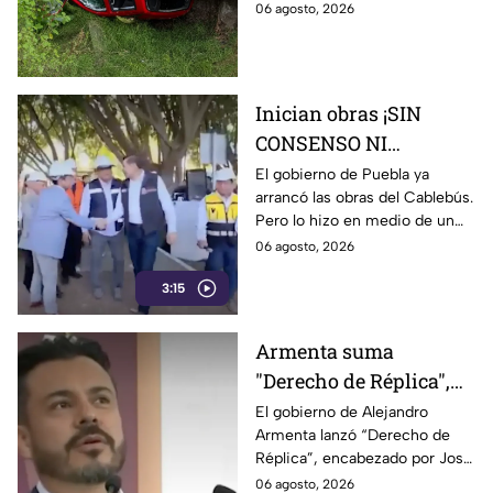
sobre la carretera Chilapa-
06 agosto, 2026
hacia barranco
Zautla, en el tramo de
Tehopantitan en Puebla.
Inician obras ¡SIN
CONSENSO NI
PERMISOS! Gobierno de
El gobierno de Puebla ya
arrancó las obras del Cablebús.
Alejandro Armenta
Pero lo hizo en medio de un
comienza obras del
fuerte rechazo ciudadano. Los
06 agosto, 2026
Cablebús entre
trabajos preliminares iniciaron
protestas y rechazo.
3:15
en la Plaza Cívica del
CENHCH. Vecinos y
especialistas denunciaron la
Armenta suma
falta de permisos y de un
"Derecho de Réplica",
proyecto ejecutivo claro,
destrucción de espacios
otro espacio oficial
El gobierno de Alejandro
deportivos, esto sumado al
Armenta lanzó “Derecho de
para "atacar" a quienes
hallazgo de supuestos
Réplica”, encabezado por José
cuestionen su gobierno,
vestigios históricos y
Luis García Parra, para
06 agosto, 2026