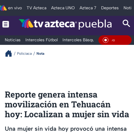
en vivo
TV Azteca
Azteca UNO
Azteca 7
Deportes
Notic
Noticias
Intercoles Fútbol
Intercoles Básquetbol
Deportes
T
En Viv
Policiaca
Nota
Reporte genera intensa
movilización en Tehuacán
hoy: Localizan a mujer sin vida
Una mujer sin vida hoy provocó una intensa