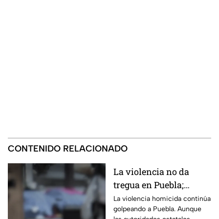
CONTENIDO RELACIONADO
La violencia no da
tregua en Puebla;
homicidios continúan
La violencia homicida continúa
golpeando a Puebla. Aunque
tras estrategia fallida