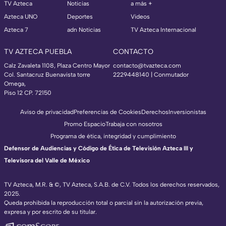
TV Azteca
Noticias
a más +
Azteca UNO
Deportes
Videos
Azteca 7
adn Noticias
TV Azteca Internacional
TV AZTECA PUEBLA
CONTACTO
Calz Zavaleta 1108, Plaza Centro Mayor
contacto@tvazteca.com
Col. Santacruz Buenavista torre
2229448140 | Conmutador
Omega,
Piso 12 CP. 72150
Aviso de privacidad
Preferencias de Cookies
Derechos
Inversionistas
Promo Espacio
Trabaja con nosotros
Programa de ética, integridad y cumplimiento
Defensor de Audiencias y Código de Ética de Televisión Azteca III y
Televisora del Valle de México
TV Azteca, M.R. & ©, TV Azteca, S.A.B. de C.V. Todos los derechos reservados,
2025.
Queda prohibida la reproducción total o parcial sin la autorización previa,
expresa y por escrito de su titular.