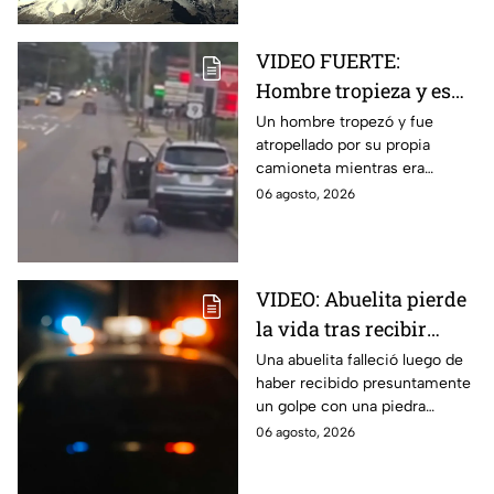
VIDEO FUERTE:
Hombre tropieza y es
atropellado por su
Un hombre tropezó y fue
atropellado por su propia
propia camioneta en
camioneta mientras era
Lakewood
empujada por sus amigos tras
06 agosto, 2026
quedarse sin gasolina en la
ruta 9 de Lakewood.
VIDEO: Abuelita pierde
la vida tras recibir
golpe con una piedra
Una abuelita falleció luego de
haber recibido presuntamente
en presunto asalto en
un golpe con una piedra
calles de Amozoc
durante un intento de asalto en
06 agosto, 2026
calles de Amozoc. Aquí todos
los detalles.