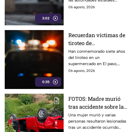
las autoridades estatales
del gobernador
sostienen que se mantienen
06 agosto, 2026
morenista Alejandro
acciones para reforzar la
Armenta
3:02
seguridad, los casos de
homicidio doloso siguen
registrándose en distintos
Recuerdan víctimas de
municipios, mientras las cifras
tiroteo de
oficiales y los hechos
recientes reflejan la
supermercado en El
Han conmemorado siete años
persistencia de este problema.
del tiroteo en un
Paso, Texas
supermercado en El paso,
Texas, donde perdieron la vida
06 agosto, 2026
al menos 23 personas, entre
0:35
ellas 10 mexicanos.
FOTOS: Madre murió
tras accidente sobre la
carretera Chilapa-
Una mujer murió y varias
personas resultaron lesionadas
Zautla en Puebla;
tras un accidente ocurrido
camioneta se salió