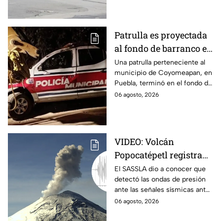
precauciones en la zona.
Patrulla es proyectada
al fondo de barranco en
Coyomeapan: Esto fue
Una patrulla perteneciente al
municipio de Coyomeapan, en
lo que pasó
Puebla, terminó en el fondo de
un barranco luego de que el
06 agosto, 2026
conductor perdiera el control.
VIDEO: Volcán
Popocatépetl registra
SISMO de magnitud 1.4;
El SASSLA dio a conocer que
detectó las ondas de presión
captan ondas de
ante las señales sísmicas antes
presión
del sismo de magnitud 1.4
06 agosto, 2026
registrado en el Volcán
Popocatépetl.