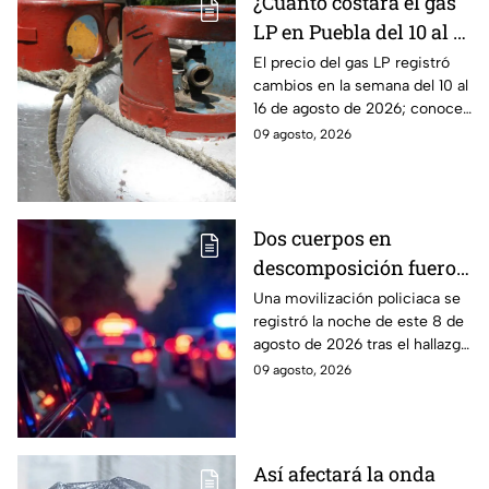
¿Cuánto costará el gas
LP en Puebla del 10 al 16
de agosto? Este será el
El precio del gas LP registró
cambios en la semana del 10 al
precio
16 de agosto de 2026; conoce
cuánto costará el kilo y el
09 agosto, 2026
tanque de 20 kilos en Puebla.
Dos cuerpos en
descomposición fueron
encontrados en
Una movilización policiaca se
registró la noche de este 8 de
Ahuatlán, Puebla, HOY:
agosto de 2026 tras el hallazgo
Esto se sabe
de dos cuerpos en
09 agosto, 2026
descomposición en Ahuatlán,
Puebla.
Así afectará la onda