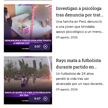
Investigan a psicóloga
tras denuncia por trato
a menor con autismo
Una familia en Perú denunció
a una joven que brindaba
apoyo psicológico a un menor
con autismo no verbal, tras
09 agosto, 2026
detectar una situación
0:57
preocupante.
Rayo mata a futbolista
durante partido en
Tailandia
Un futbolista de 24 años
perdió la vida tras ser
alcanzado por un rayo durante
una tormenta en partido en
09 agosto, 2026
Tailandia. Al menos 10
0:47
personas resultaron heridas.