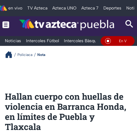
en vivo
TV Azteca
Azteca UNO
Azteca 7
Deportes
Notic
Noticias
Intercoles Fútbol
Intercoles Básquetbol
Deportes
T
En Vivo
Policiaca
Nota
Hallan cuerpo con huellas de
violencia en Barranca Honda,
en límites de Puebla y
Tlaxcala