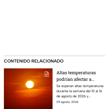
CONTENIDO RELACIONADO
Altas temperaturas
podrían afectar a
Puebla del 10 al 16 de
Se esperan altas temperaturas
durante la semana del 10 al 16
agosto: Regiones en
de agosto de 2026 y
riesgo
condiciones que podrían
09 agosto, 2026
intensificar la sensación de