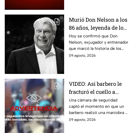
bochorno en Puebla.
Murió Don Nelson a los
86 años, leyenda de los
Boston Celtics y la NBA
Hoy se confirmó que Don
Nelson, exjugador y entrenador
que marcó la historia de los
Boston Celtics y la NBA, murió
09 agosto, 2026
en su casa acompañado de su
familia.
VIDEO: Así barbero le
fracturó el cuello a
cliente durante ´masaje´
Una cámara de seguridad
captó el momento en que un
barbero realizó una maniobra a
modo de masaje y le fracturó
09 agosto, 2026
el cuello a un cliente en la
India.