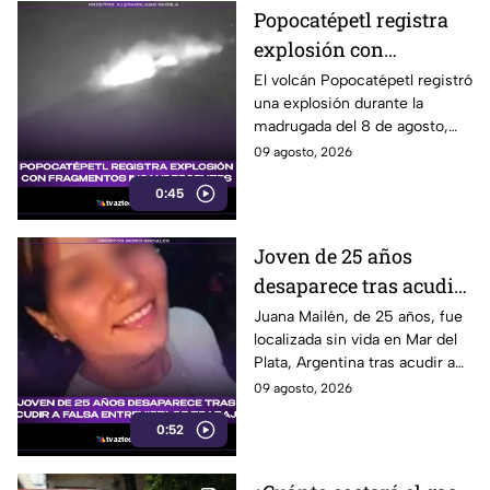
Popocatépetl registra
explosión con
fragmentos
El volcán Popocatépetl registró
una explosión durante la
incandescentes
madrugada del 8 de agosto,
acompañada de fragmentos
09 agosto, 2026
incandescentes y una columna
0:45
de ceniza.
Joven de 25 años
desaparece tras acudir
a falsa entrevista de
Juana Mailén, de 25 años, fue
localizada sin vida en Mar del
trabajo
Plata, Argentina tras acudir a
una presunta entrevista de
09 agosto, 2026
trabajo contactada por
0:52
Facebook.