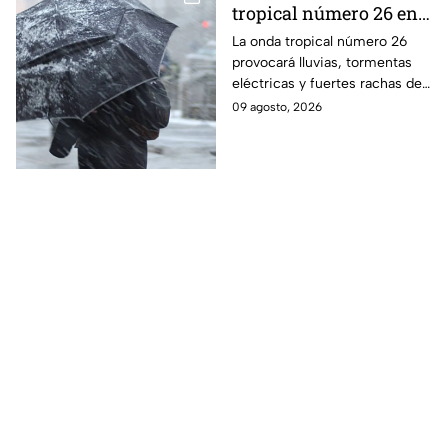
tropical número 26 en
Puebla: Pronóstico y
La onda tropical número 26
provocará lluvias, tormentas
riesgos
eléctricas y fuertes rachas de
viento en Puebla, con mayor
09 agosto, 2026
intensidad en algunas
regiones.