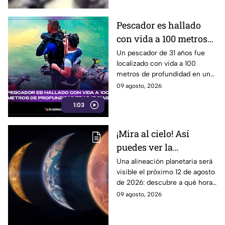
Pescador es hallado
con vida a 100 metros
de profundidad tras 15
Un pescador de 31 años fue
localizado con vida a 100
días
metros de profundidad en un
cenote de Veracruz, tras
09 agosto, 2026
permanecer desaparecido
1:03
durante 15 días.
¡Mira al cielo! Así
puedes ver la
alineación planetaria
Una alineación planetaria será
visible el próximo 12 de agosto
del 12 de agosto desde
de 2026: descubre a qué hora
Puebla
mirar y como disfrutar desde
09 agosto, 2026
puntos de avistamiento en
Puebla.