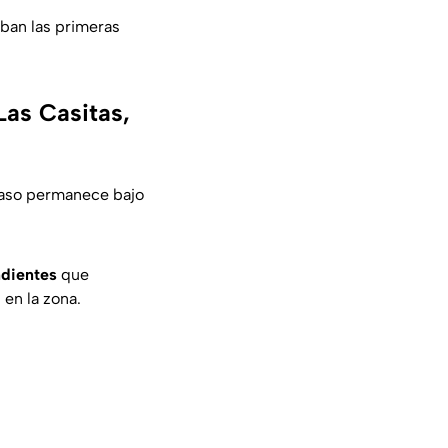
aban las primeras
Las Casitas,
 caso permanece bajo
ndientes
que
 en la zona.