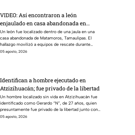
VIDEO: Así encontraron a león
enjaulado en casa abandonada en
Matamoros, Tamaulipas
Un león fue localizado dentro de una jaula en una
casa abandonada de Matamoros, Tamaulipas. El
hallazgo movilizó a equipos de rescate durante
varias horas.
05 agosto, 2026
Identifican a hombre ejecutado en
Atzizihuacán; fue privado de la libertad
Un hombre localizado sin vida en Atzizihuacán fue
identificado como Gerardo “N”, de 27 años, quien
presuntamente fue privado de la libertad junto con
su padrastro, quien continúa desaparecido.
05 agosto, 2026