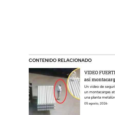
CONTENIDO RELACIONADO
VIDEO FUERTE:
así montacarg
distraído en s
Un video de segur
un montacargas atr
una planta metalúr
accidente.
05 agosto, 2026