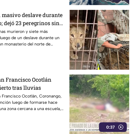
 masivo deslave durante
o; dejó 23 peregrinos sin
terio de Etiopía
nas murieron y siete más
 luego de un deslave durante un
 un monasterio del norte de
n Francisco Ocotlán
rto tras lluvias
 Francisco Ocotlán, Coronango,
nción luego de formarse hace
una zona cercana a una escuela,
riesgo para peatones y
0:37