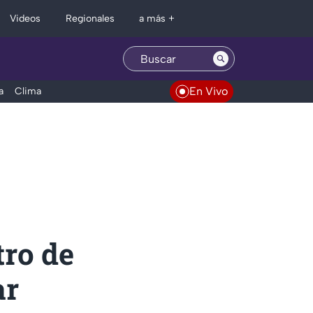
Regionales
Videos
a más +
En Vivo
a
Clima
tro de
ar