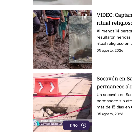
VIDEO: Captan
ritual religios
vida en monas
Al menos 14 perso
resultaron heridas
ritual religioso en
Etiopía.
05 agosto, 2026
Socavón en Sa
permanece abie
Un socavón en San
permanece sin ate
más de 15 días en 
representando un 
05 agosto, 2026
automovilistas
1:46