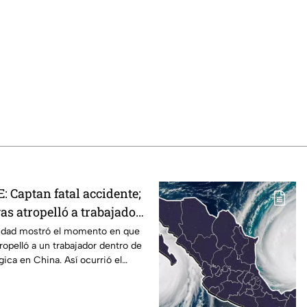
 Captan fatal accidente;
as atropelló a trabajador
u celular
idad mostró el momento en que
opelló a un trabajador dentro de
gica en China. Así ocurrió el