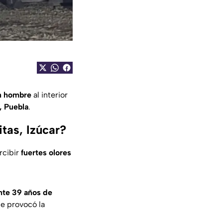
un hombre
al interior
, Puebla
.
tas, Izúcar?
rcibir
fuertes olores
te 39 años de
ue provocó la