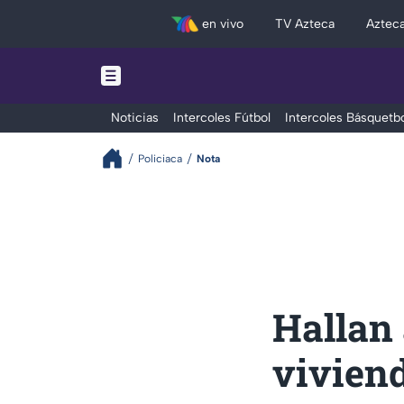
en vivo
TV Azteca
Aztec
Noticias
Intercoles Fútbol
Intercoles Básquetbo
Policiaca
Nota
Hallan 
viviend