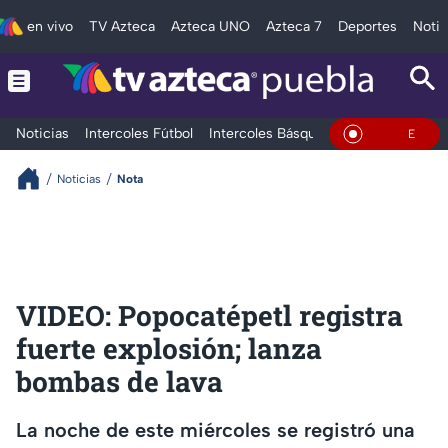
en vivo
TV Azteca
Azteca UNO
Azteca 7
Deportes
Notic
Noticias
Intercoles Fútbol
Intercoles Básquetbol
Deportes
T
En Vivo
Noticias
Nota
VIDEO: Popocatépetl registra
fuerte explosión; lanza
bombas de lava
La noche de este miércoles se registró una