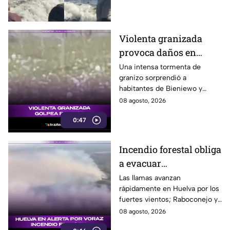
alcanzara.
Violenta granizada
provoca daños en
vehículos en Polonia
Una intensa tormenta de
granizo sorprendió a
habitantes de Bieniewo y
provocó daños en los cristales
08 agosto, 2026
de varios vehículos.
0:47
Incendio forestal obliga
a evacuar
comunidades en
Las llamas avanzan
rápidamente en Huelva por los
Huelva
fuertes vientos; Raboconejo y
Caballón fueron evacuadas
08 agosto, 2026
como medida preventiva.