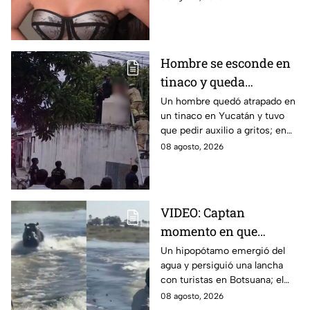
aunque ella no ha confirmado
nada. Esto se sabe.
Hombre se esconde en
tinaco y queda
atrapado por más de
Un hombre quedó atrapado en
un tinaco en Yucatán y tuvo
dos horas en Yucatán;
que pedir auxilio a gritos; en
así lo encontraron
redes aseguran que intentaba
08 agosto, 2026
esconderse del esposo de su
amante.
VIDEO: Captan
momento en que
hipopótamo sale del
Un hipopótamo emergió del
agua y persiguió una lancha
agua para perseguir a
con turistas en Botsuana; el
turistas en lancha
guía aceleró a tiempo para
08 agosto, 2026
evitar que el animal los