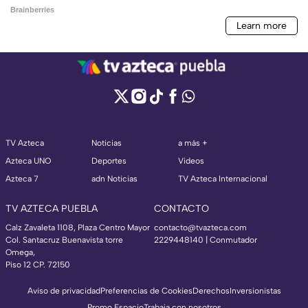
TV Azteca
Noticias
a más +
Azteca UNO
Deportes
Videos
Azteca 7
adn Noticias
TV Azteca Internacional
TV AZTECA PUEBLA
CONTACTO
Calz Zavaleta 1108, Plaza Centro Mayor
contacto@tvazteca.com
Col. Santacruz Buenavista torre
2229448140 | Conmutador
Omega,
Piso 12 CP. 72150
Aviso de privacidad
Preferencias de Cookies
Derechos
Inversionistas
Promo Espacio
Trabaja con nosotros