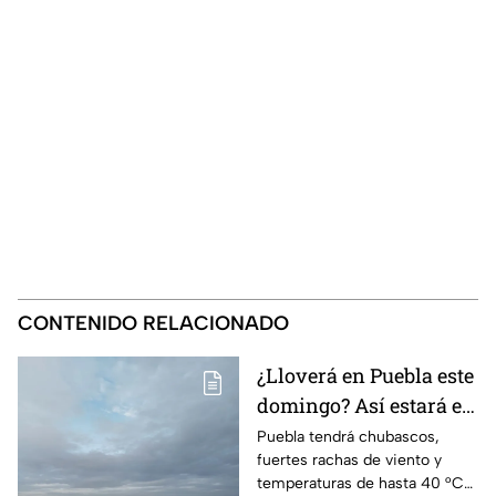
CONTENIDO RELACIONADO
¿Lloverá en Puebla este
domingo? Así estará el
clima HOY 9 de agosto
Puebla tendrá chubascos,
fuertes rachas de viento y
temperaturas de hasta 40 °C