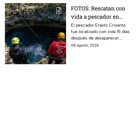
FOTOS: Rescatan con
vida a pescador en
cenote a 100 metros de
El pescador Erasto Crisanto
fue localizado con vida 15 días
profundidad;
después de desaparecer
sobrevivió 15 días
mientras pescaba en un
08 agosto, 2026
cenote del sur de Veracruz. Así
lo hallaron.