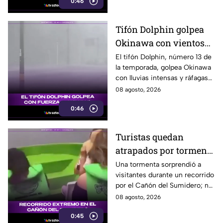
0:46
Tifón Dolphin golpea
Okinawa con vientos
de hasta 157 km/h
El tifón Dolphin, número 13 de
la temporada, golpea Okinawa
con lluvias intensas y ráfagas
de hasta 157 kilómetros por
08 agosto, 2026
hora.
0:46
Turistas quedan
atrapados por tormenta
en el Cañón del
Una tormenta sorprendió a
visitantes durante un recorrido
Sumidero
por el Cañón del Sumidero; no
se reportaron personas heridas
08 agosto, 2026
tras el momento de angustia.
0:45