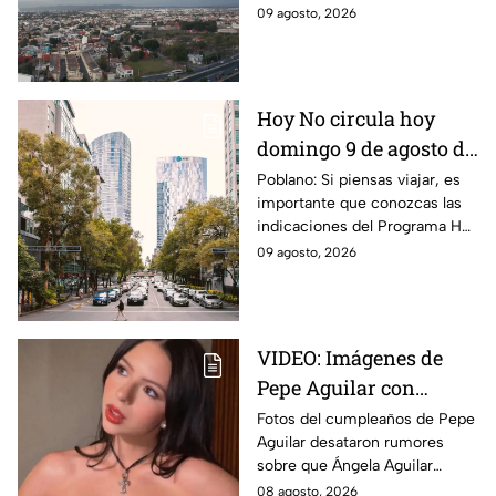
en el suroeste durante este
09 agosto, 2026
domingo 9 de agosto. Así
estará el clima hoy.
Hoy No circula hoy
domingo 9 de agosto de
2026: ¿Qué autos no
Poblano: Si piensas viajar, es
importante que conozcas las
transitan en la CDMX y
indicaciones del Programa Hoy
EdoMex?
No Circula HOY domingo 9 de
09 agosto, 2026
agosto de 2026 en la CDMX y
EdoMex.
VIDEO: Imágenes de
Pepe Aguilar con
Ángela desatan
Fotos del cumpleaños de Pepe
Aguilar desataron rumores
rumores ¿Está
sobre que Ángela Aguilar
embarazada?
podría estar embarazada;
08 agosto, 2026