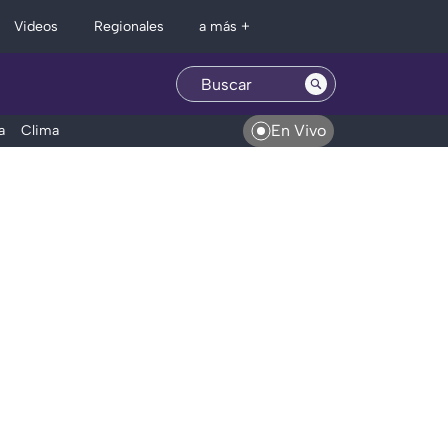
Regionales
Videos
a más +
En Vivo
a
Clima