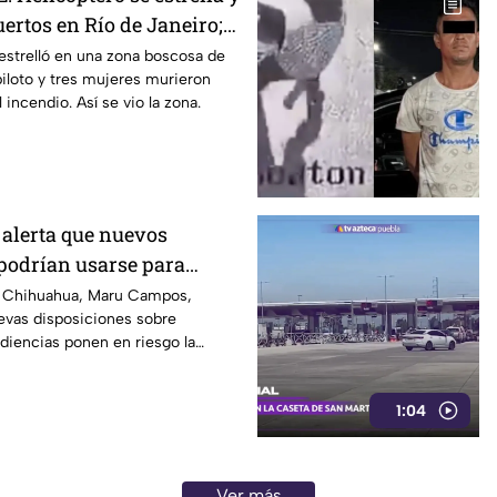
ertos en Río de Janeiro;
las llamas
estrelló en una zona boscosa de
 piloto y tres mujeres murieron
l incendio. Así se vio la zona.
alerta que nuevos
podrían usarse para
riodistas críticos
e Chihuahua, Maru Campos,
uevas disposiciones sobre
diencias ponen en riesgo la
ón y la labor periodística.
1:04
Ver más