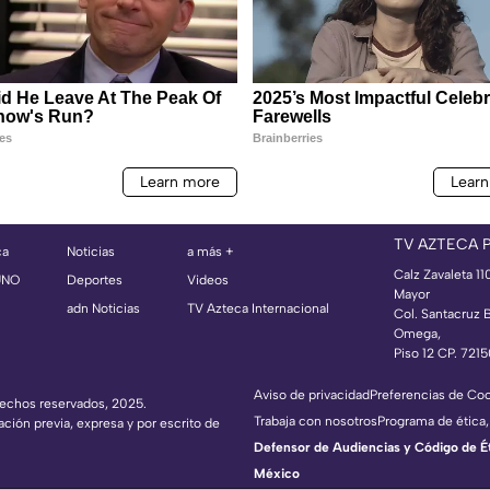
TV AZTECA 
ca
Noticias
a más +
Calz Zavaleta 11
UNO
Deportes
Videos
Mayor
adn Noticias
TV Azteca Internacional
Col. Santacruz 
Omega,
Piso 12 CP. 721
Aviso de privacidad
Preferencias de Co
erechos reservados, 2025.
Trabaja con nosotros
Programa de ética,
ación previa, expresa y por escrito de
Defensor de Audiencias y Código de Étic
México