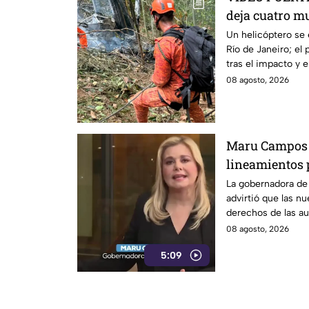
deja cuatro mu
así se vieron 
Un helicóptero se 
Río de Janeiro; el
tras el impacto y e
08 agosto, 2026
Maru Campos 
lineamientos 
sancionar a pe
La gobernadora d
advirtió que las n
derechos de las au
libertad de expresi
08 agosto, 2026
5:09