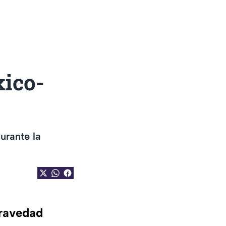
xico-
urante la
 gravedad