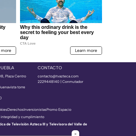
PUEBLA
CONTACTO
08, Plaza Centro
contacto@tvazteca.com
2229448140 | Conmutador
Buenavista torre
50
okies
Derechos
Inversionistas
Promo Espacio
 integridad y cumplimiento
a de Televisión Azteca III y Televisora del Valle de