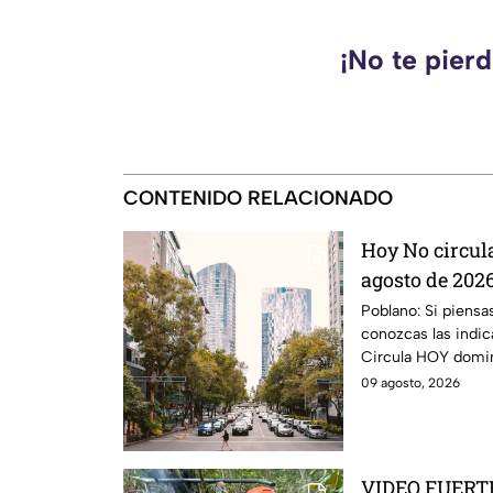
¡No te pier
CONTENIDO RELACIONADO
Hoy No circul
agosto de 2026
en la CDMX y
Poblano: Si piensa
conozcas las indi
Circula HOY domin
CDMX y EdoMex.
09 agosto, 2026
VIDEO FUERTE: