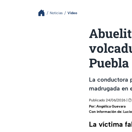
Noticias
Video
Abuelit
volcadu
Puebla
La conductora p
madrugada en el
Publicado 24/06/2026 | 🕑
Por:
Angélica Guevara
Con información de: Lucio 
La víctima fa