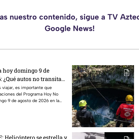
das nuestro contenido, sigue a TV Azte
Google News!
a hoy domingo 9 de
: ¿Qué autos no transitan
 EdoMex?
s viajar, es importante que
caciones del Programa Hoy No
go 9 de agosto de 2026 en la
 Helicóptero se estrella y