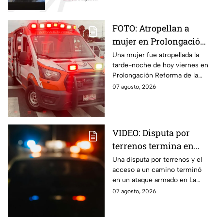
FOTO: Atropellan a
mujer en Prolongación
Reforma, en Puebla,
Una mujer fue atropellada la
tarde-noche de hoy viernes en
hoy viernes; así se vio
Prolongación Reforma de la
la zona
ciudad de Puebla; toma
07 agosto, 2026
precauciones en la zona, ya
que se reporta tráfico.
VIDEO: Disputa por
terrenos termina en
ataque armado en
Una disputa por terrenos y el
acceso a un camino terminó
Chihuahua; padre
en un ataque armado en La
muere y su hijo queda
Regina, Chihuahua, donde un
07 agosto, 2026
herido
hombre murió y su hijo resultó
herido.