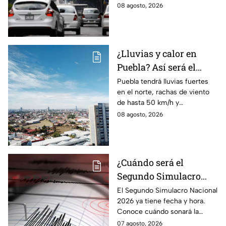
No Circula HOY sábado 8 de
08 agosto, 2026
agosto de 2026 en la CDMX y
EdoMex.
¿Lluvias y calor en
Puebla? Así será el
clima HOY sábado 8 de
Puebla tendrá lluvias fuertes
en el norte, rachas de viento
agosto
de hasta 50 km/h y
temperaturas de hasta 40 °C
08 agosto, 2026
el día de hoy; así estará el
clima este sábado.
¿Cuándo será el
Segundo Simulacro
Nacional 2026? A esta
El Segundo Simulacro Nacional
2026 ya tiene fecha y hora.
hora sonará la alerta
Conoce cuándo sonará la
sísmica
alerta sísmica y qué ocurrirá
07 agosto, 2026