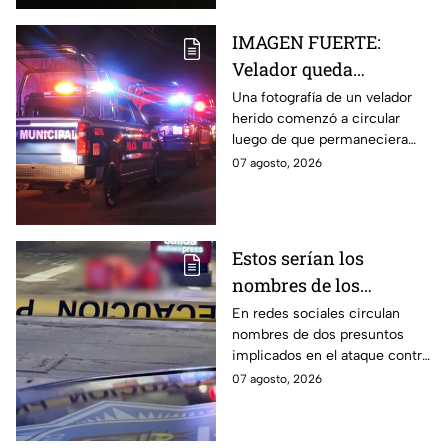
IMAGEN FUERTE:
Velador queda
gravemente herido tras
Una fotografía de un velador
herido comenzó a circular
ataque con arma
luego de que permaneciera
blanca en
varias horas hospitalizado tras
07 agosto, 2026
Aguascalientes
ser atacado en Aguascalientes
el 4 de agosto.
Estos serían los
nombres de los
presuntos implicados
En redes sociales circulan
nombres de dos presuntos
en ataque contra César
implicados en el ataque contra
Gastélum en Culiacán
el creador de contenido César
07 agosto, 2026
Gastélum, pero no han sido
confirmados.