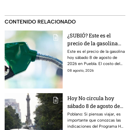
CONTENIDO RELACIONADO
¿SUBIÓ? Este es el
precio de la gasolina
Puebla hoy sábado 8 de
Este es el precio de la gasolina
hoy sábado 8 de agosto de
agosto de 2026
2026 en Puebla. El costo del
combustible cambia todos los
08 agosto, 2026
días, checa la actualización.
Hoy No circula hoy
sábado 8 de agosto de
2026: ¿Qué autos no
Poblano: Si piensas viajar, es
importante que conozcas las
transitan en la CDMX y
indicaciones del Programa Hoy
EdoMex?