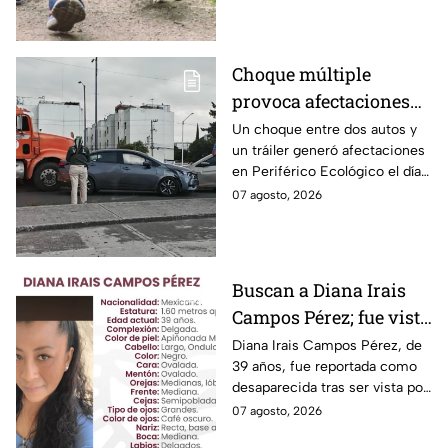
pesos.
Choque múltiple
provoca afectaciones
en Periférico Ecológico
Un choque entre dos autos y
un tráiler generó afectaciones
hoy viernes
en Periférico Ecológico el día
de hoy, con dirección a la 24
07 agosto, 2026
Sur, en la ciudad de Puebla.
Buscan a Diana Irais
Campos Pérez; fue vista
por última vez en la
Diana Irais Campos Pérez, de
39 años, fue reportada como
ciudad de Puebla
desaparecida tras ser vista por
última vez el 6 de agosto en
07 agosto, 2026
Puebla.