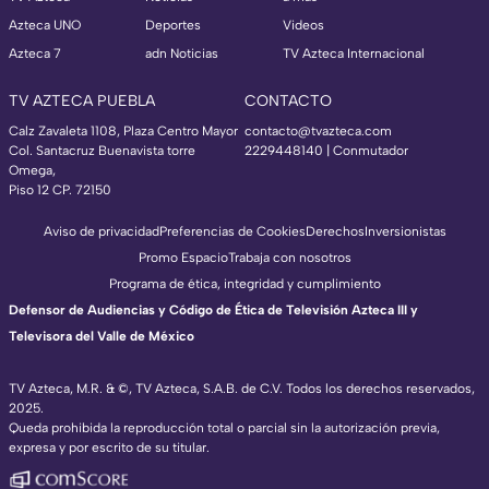
Azteca UNO
Deportes
Videos
Azteca 7
adn Noticias
TV Azteca Internacional
TV AZTECA PUEBLA
CONTACTO
Calz Zavaleta 1108, Plaza Centro Mayor
contacto@tvazteca.com
Col. Santacruz Buenavista torre
2229448140 | Conmutador
Omega,
Piso 12 CP. 72150
Aviso de privacidad
Preferencias de Cookies
Derechos
Inversionistas
Promo Espacio
Trabaja con nosotros
Programa de ética, integridad y cumplimiento
Defensor de Audiencias y Código de Ética de Televisión Azteca III y
Televisora del Valle de México
TV Azteca, M.R. & ©, TV Azteca, S.A.B. de C.V. Todos los derechos reservados,
2025.
Queda prohibida la reproducción total o parcial sin la autorización previa,
expresa y por escrito de su titular.