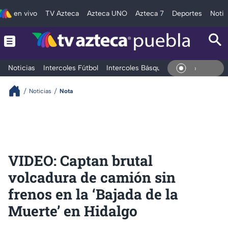
en vivo
TV Azteca
Azteca UNO
Azteca 7
Deportes
Notic
Noticias
Intercoles Fútbol
Intercoles Básquetbol
Deportes
T
En Vivo
Noticias
Nota
VIDEO: Captan brutal
volcadura de camión sin
frenos en la ‘Bajada de la
Muerte’ en Hidalgo