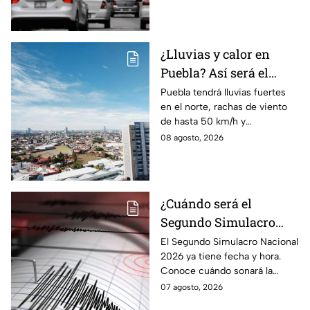
agosto de 2026 en la CDMX y
EdoMex.
¿Lluvias y calor en
Puebla? Así será el
clima HOY sábado 8 de
Puebla tendrá lluvias fuertes
en el norte, rachas de viento
agosto
de hasta 50 km/h y
temperaturas de hasta 40 °C
08 agosto, 2026
el día de hoy; así estará el
clima este sábado.
¿Cuándo será el
Segundo Simulacro
Nacional 2026? A esta
El Segundo Simulacro Nacional
2026 ya tiene fecha y hora.
hora sonará la alerta
Conoce cuándo sonará la
sísmica
alerta sísmica y qué ocurrirá
07 agosto, 2026
con los celulares.