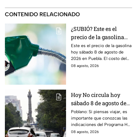
CONTENIDO RELACIONADO
¿SUBIÓ? Este es el
precio de la gasolina
Puebla hoy sábado 8 de
Este es el precio de la gasolina
hoy sábado 8 de agosto de
agosto de 2026
2026 en Puebla. El costo del
combustible cambia todos los
08 agosto, 2026
días, checa la actualización.
Hoy No circula hoy
sábado 8 de agosto de
2026: ¿Qué autos no
Poblano: Si piensas viajar, es
importante que conozcas las
transitan en la CDMX y
indicaciones del Programa Hoy
EdoMex?
No Circula HOY sábado 8 de
08 agosto, 2026