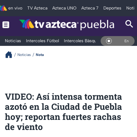
en vivo
TV Azteca
Azteca UNO
Azteca 7
Deportes
Notic
Noticias
Intercoles Fútbol
Intercoles Básquetbol
Deportes
T
En Vivo
Noticias
Nota
VIDEO: Así intensa tormenta
azotó en la Ciudad de Puebla
hoy; reportan fuertes rachas
de viento