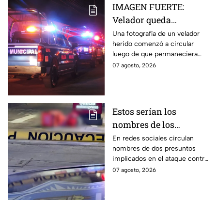
IMAGEN FUERTE:
Velador queda
gravemente herido tras
Una fotografía de un velador
herido comenzó a circular
ataque con arma
luego de que permaneciera
blanca en
varias horas hospitalizado tras
07 agosto, 2026
Aguascalientes
ser atacado en Aguascalientes
el 4 de agosto.
Estos serían los
nombres de los
presuntos implicados
En redes sociales circulan
nombres de dos presuntos
en ataque contra César
implicados en el ataque contra
Gastélum en Culiacán
el creador de contenido César
07 agosto, 2026
Gastélum, pero no han sido
confirmados.