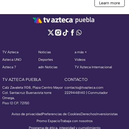
TV Azteca
Noticias
a más +
Azteca UNO
Deportes
Videos
Azteca 7
adn Noticias
TV Azteca Internacional
TV AZTECA PUEBLA
CONTACTO
Calz Zavaleta 1108, Plaza Centro Mayor
contacto@tvazteca.com
Col. Santacruz Buenavista torre
2229448140 | Conmutador
Omega,
Piso 12 CP. 72150
Aviso de privacidad
Preferencias de Cookies
Derechos
Inversionistas
Promo Espacio
Trabaja con nosotros
Programa de ética, integridad y cumplimiento