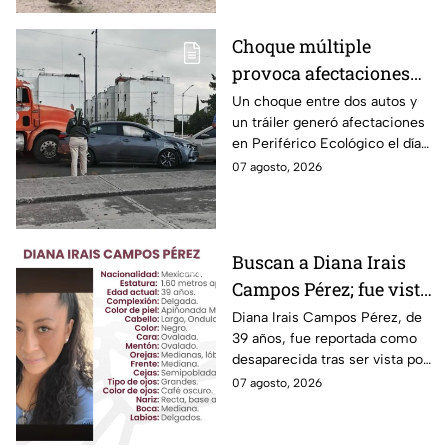
Choque múltiple
provoca afectaciones
en Periférico Ecológico
Un choque entre dos autos y
un tráiler generó afectaciones
hoy viernes
en Periférico Ecológico el día
de hoy, con dirección a la 24
07 agosto, 2026
Sur, en la ciudad de Puebla.
Buscan a Diana Irais
Campos Pérez; fue vista
por última vez en la
Diana Irais Campos Pérez, de
39 años, fue reportada como
ciudad de Puebla
desaparecida tras ser vista por
última vez el 6 de agosto en
07 agosto, 2026
Puebla.