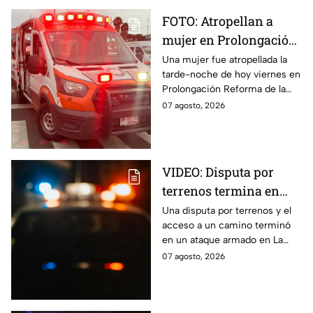
FOTO: Atropellan a
mujer en Prolongación
Reforma, en Puebla,
Una mujer fue atropellada la
tarde-noche de hoy viernes en
hoy viernes; así se vio
Prolongación Reforma de la
la zona
ciudad de Puebla; toma
07 agosto, 2026
precauciones en la zona, ya
que se reporta tráfico.
VIDEO: Disputa por
terrenos termina en
ataque armado en
Una disputa por terrenos y el
acceso a un camino terminó
Chihuahua; padre
en un ataque armado en La
muere y su hijo queda
Regina, Chihuahua, donde un
07 agosto, 2026
herido
hombre murió y su hijo resultó
herido.