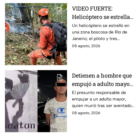
VIDEO FUERTE:
Helicóptero se estrella
y deja cuatro muertos
Un helicóptero se estrelló en
una zona boscosa de Río de
en Río de Janeiro; así
Janeiro; el piloto y tres
se vieron las llamas
mujeres murieron tras el
08 agosto, 2026
impacto y el incendio. Así se
vio la zona.
Detienen a hombre que
empujó a adulto mayor
hacia un tráiler en
El presunto responsable de
empujar a un adulto mayor,
Monterrey
quien murió tras ser aventado
al paso de un tráiler en
08 agosto, 2026
Monterrey, fue detenido este
sábado.