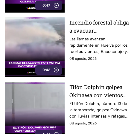
0:47
Incendio forestal obliga
a evacuar
comunidades en
Las llamas avanzan
rápidamente en Huelva por los
Huelva
fuertes vientos; Raboconejo y
Caballón fueron evacuadas
08 agosto, 2026
como medida preventiva.
0:46
Tifón Dolphin golpea
Okinawa con vientos
de hasta 157 km/h
El tifón Dolphin, número 13 de
la temporada, golpea Okinawa
con lluvias intensas y ráfagas
de hasta 157 kilómetros por
08 agosto, 2026
hora.