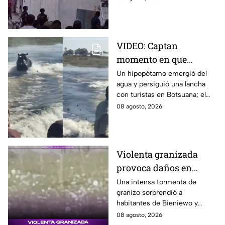
esconderse del esposo de su
amante.
VIDEO: Captan
momento en que
hipopótamo sale del
Un hipopótamo emergió del
agua y persiguió una lancha
agua para perseguir a
con turistas en Botsuana; el
turistas en lancha
guía aceleró a tiempo para
08 agosto, 2026
evitar que el animal los
alcanzara.
Violenta granizada
provoca daños en
vehículos en Polonia
Una intensa tormenta de
granizo sorprendió a
habitantes de Bieniewo y
provocó daños en los cristales
08 agosto, 2026
de varios vehículos.