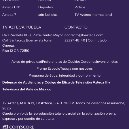
Azteca UNO
Deportes
Videos
Azteca 7
adn Noticias
TV Azteca Internacional
TV AZTECA PUEBLA
CONTACTO
Calz Zavaleta 1108, Plaza Centro Mayor
contacto@tvazteca.com
Col. Santacruz Buenavista torre
2229448140 | Conmutador
Omega,
Piso 12 CP. 72150
Aviso de privacidad
Preferencias de Cookies
Derechos
Inversionistas
Promo Espacio
Trabaja con nosotros
Programa de ética, integridad y cumplimiento
Defensor de Audiencias y Código de Ética de Televisión Azteca III y
Televisora del Valle de México
TV Azteca, M.R. & ©, TV Azteca, S.A.B. de C.V. Todos los derechos reservados,
2025.
Queda prohibida la reproducción total o parcial sin la autorización previa,
expresa y por escrito de su titular.