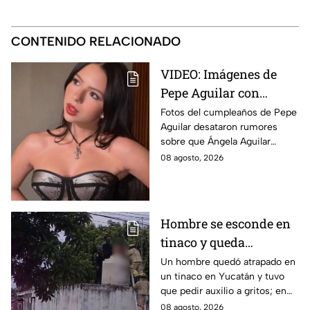
CONTENIDO RELACIONADO
VIDEO: Imágenes de
Pepe Aguilar con
Ángela desatan
Fotos del cumpleaños de Pepe
Aguilar desataron rumores
rumores ¿Está
sobre que Ángela Aguilar
embarazada?
podría estar embarazada;
08 agosto, 2026
aunque ella no ha confirmado
nada. Esto se sabe.
Hombre se esconde en
tinaco y queda
atrapado por más de
Un hombre quedó atrapado en
un tinaco en Yucatán y tuvo
dos horas en Yucatán;
que pedir auxilio a gritos; en
así lo encontraron
redes aseguran que intentaba
08 agosto, 2026