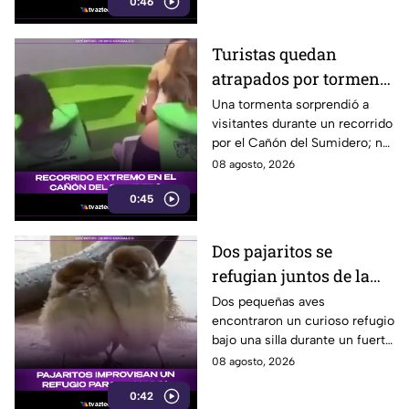
0:46
Turistas quedan
atrapados por tormenta
en el Cañón del
Una tormenta sorprendió a
visitantes durante un recorrido
Sumidero
por el Cañón del Sumidero; no
se reportaron personas heridas
08 agosto, 2026
tras el momento de angustia.
0:45
Dos pajaritos se
refugian juntos de la
lluvia y se vuelven
Dos pequeñas aves
encontraron un curioso refugio
virales
bajo una silla durante un fuerte
aguacero y conmovieron a
08 agosto, 2026
usuarios en redes sociales.
0:42