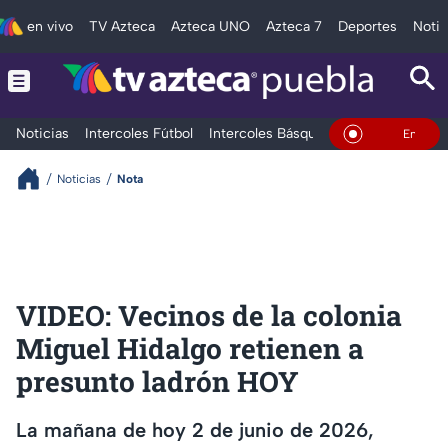
en vivo
TV Azteca
Azteca UNO
Azteca 7
Deportes
Notic
Noticias
Intercoles Fútbol
Intercoles Básquetbol
Deportes
T
En Vivo
Noticias
Nota
VIDEO: Vecinos de la colonia
Miguel Hidalgo retienen a
presunto ladrón HOY
La mañana de hoy 2 de junio de 2026,