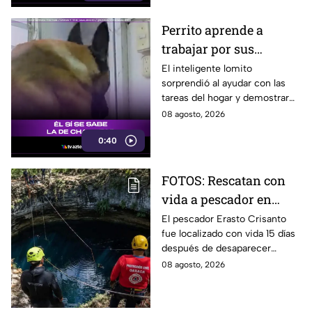
Perrito aprende a
trabajar por sus
premios y se vuelve
El inteligente lomito
sorprendió al ayudar con las
viral
tareas del hogar y demostrar
que ya conoce la fórmula:
08 agosto, 2026
trabajo terminado, premio
0:40
asegurado.
FOTOS: Rescatan con
vida a pescador en
cenote a 100 metros de
El pescador Erasto Crisanto
fue localizado con vida 15 días
profundidad;
después de desaparecer
sobrevivió 15 días
mientras pescaba en un
08 agosto, 2026
cenote del sur de Veracruz. Así
lo hallaron.