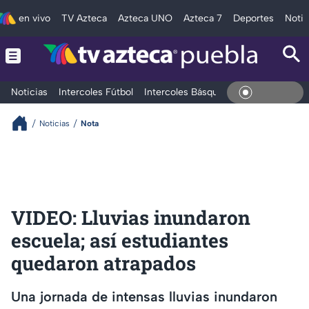
en vivo
TV Azteca
Azteca UNO
Azteca 7
Deportes
Notic
Noticias
Intercoles Fútbol
Intercoles Básquetbol
Deportes
T
En Vivo
Noticias
Nota
VIDEO: Lluvias inundaron
escuela; así estudiantes
quedaron atrapados
Una jornada de intensas lluvias inundaron