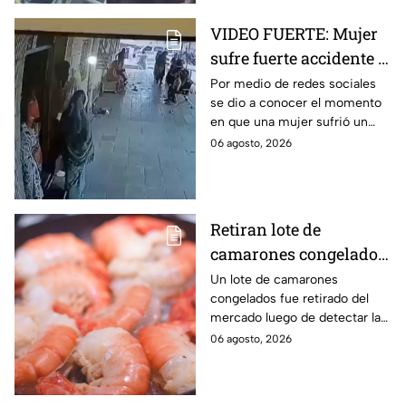
VIDEO FUERTE: Mujer
sufre fuerte accidente a
los pocos segundos de
Por medio de redes sociales
se dio a conocer el momento
haber salido del
en que una mujer sufrió un
hospital
fuerte accidente a los pocos
06 agosto, 2026
segundos de haber salido del
hospital.
Retiran lote de
camarones congelados
por riesgo sanitario;
Un lote de camarones
congelados fue retirado del
detectan salmonella en
mercado luego de detectar la
España
presencia de salmonella, una
06 agosto, 2026
bacteria que puede provocar
enfermedades
gastrointestinales tras su