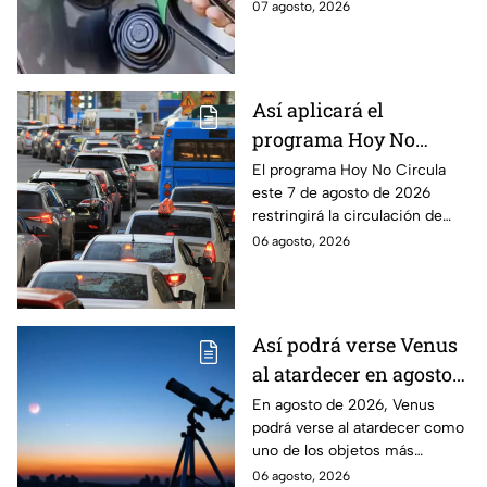
combustible cambia todos los
07 agosto, 2026
días, checa la actualización.
Así aplicará el
programa Hoy No
Circula este 7 de agosto
El programa Hoy No Circula
este 7 de agosto de 2026
de 2026 en CDMX y
restringirá la circulación de
Edomex
vehículos en la Ciudad de
06 agosto, 2026
México y los municipios
conurbados del Edomex.
Así podrá verse Venus
al atardecer en agosto
este 2026: ¿Cuándo y
En agosto de 2026, Venus
podrá verse al atardecer como
dónde observarlo
uno de los objetos más
desde Puebla?
brillantes del cielo. Conoce la
06 agosto, 2026