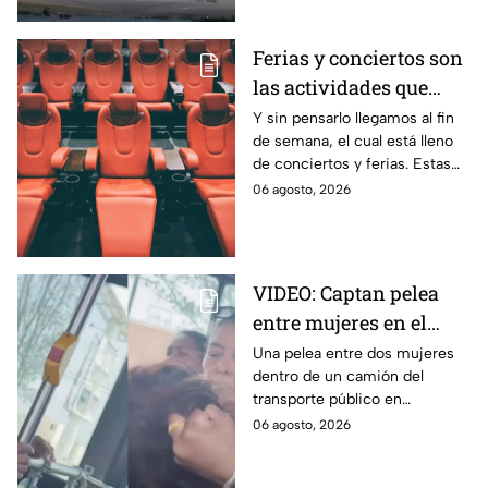
Ferias y conciertos son
las actividades que
habrá en Puebla del 7 al
Y sin pensarlo llegamos al fin
de semana, el cual está lleno
9 de agosto
de conciertos y ferias. Estas
son las actividades que habrá
06 agosto, 2026
del 7 al 9 de agosto en Puebla.
VIDEO: Captan pelea
entre mujeres en el
transporte público; así
Una pelea entre dos mujeres
dentro de un camión del
se desgreñaron en
transporte público en
Monterrey
Monterrey, Nuevo León, quedó
06 agosto, 2026
captada en video y se viralizó
en redes sociales.