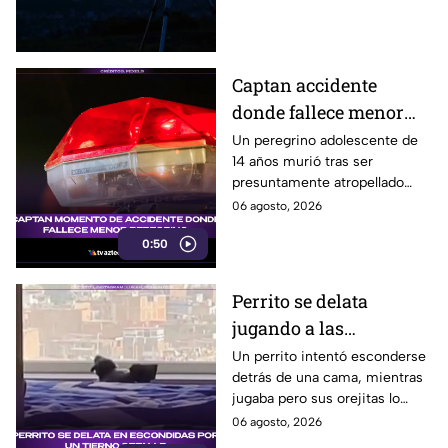
fecha, horario y hacia dónde
mirar desde Puebla.
Captan accidente
donde fallece menor
peregrino en Estado de
Un peregrino adolescente de
14 años murió tras ser
México
presuntamente atropellado
mientras entrenaba en
06 agosto, 2026
bicicleta para una
0:50
peregrinación en el Estado de
México.
Perrito se delata
jugando a las
escondidas y conquista
Un perrito intentó esconderse
detrás de una cama, mientras
las redes
jugaba pero sus orejitas lo
delataron. El tierno video
06 agosto, 2026
conquistó a miles de usuarios.