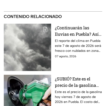
CONTENIDO RELACIONADO
¿Continuarán las
lluvias en Puebla? Así
el clima este 7 de
El reporte del clima en Puebla
este 7 de agosto de 2026 será
agosto de 2026
fresco con nublados en zona
centro y norte, mientras que al
07 agosto, 2026
sur habrá temperaturas
elevadas.
¿SUBIÓ? Este es el
precio de la gasolina
Puebla hoy viernes 7 de
Este es el precio de la gasolina
hoy viernes 7 de agosto de
agosto de 2026
2026 en Puebla. El costo del