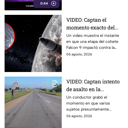
0:44
VIDEO: Captan el
momento exacto del
impacto de cohete
Un video muestra el instante
en que una etapa del cohete
contra la Luna; así
Falcon 9 impactó contra la
reaccionó
luna, levantando una enorme
06 agosto, 2026
nube de polvo y formando un
nuevo cráter.
VIDEO: Captan intento
de asalto en la
autopista Arco Norte;
Un conductor grabó el
momento en que varios
delincuentes arrojaron
sujetos presuntamente
piedras y llantas
intentaron cometer un asalto
06 agosto, 2026
sobre la autopista Arco Norte a
la altura de Tlaxcala