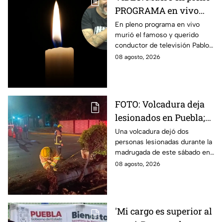
PROGRAMA en vivo
famoso conductor de
En pleno programa en vivo
murió el famoso y querido
televisión a los 49 años
conductor de televisión Pablo
Balario, a los 49 años de edad.
08 agosto, 2026
Estas fueron las causas de su
partida.
FOTO: Volcadura deja
lesionados en Puebla;
así quedó el vehículo
Una volcadura dejó dos
personas lesionadas durante la
destrozado
madrugada de este sábado en
la ciudad de Puebla, luego de
08 agosto, 2026
que un vehículo derribara un
poste.
'Mi cargo es superior al