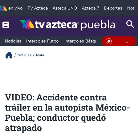
en vivo
TV Azteca
Azteca UNO
Azteca 7
Deportes
Notic
Noticias
Intercoles Fútbol
Intercoles Básquetbol
Deportes
T
En Vivo
Noticias
Nota
VIDEO: Accidente contra
tráiler en la autopista México-
Puebla; conductor quedó
atrapado