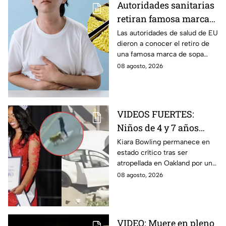
Autoridades sanitarias
retiran famosa marca
de sopa INSTANTÁNEA
Las autoridades de salud de EU
dieron a conocer el retiro de
por peligroso
una famosa marca de sopa
ingrediente
instantánea japonesa por
08 agosto, 2026
contener un ingrediente que
puede ser peligroso.
VIDEOS FUERTES:
Niños de 4 y 7 años
toman un auto a
Kiara Bowling permanece en
estado crítico tras ser
escondidas y
atropellada en Oakland por un
atropellan a una joven
automóvil que, de acuerdo con
08 agosto, 2026
en California
la policía, era conducido por
dos menores.
VIDEO: Muere en pleno