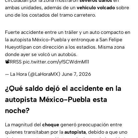
circulaban por la zona mostraron
severos daños
en
ambas unidades, además de un
vehículo volcado
sobre
uno de los costados del tramo carretero.
Fuerte accidente entre un tráiler y un auto compacto en
la autopista México-Puebla y entronque a San Felipe
Hueyotlipan con dirección a los estadios. Misma zona
donde ayer se volcó un autobús.
📽️RRSS
pic.twitter.com/yfSCWdmM11
— La Hora (@LaHoraMX)
June 7, 2026
¿Qué saldo dejó el accidente en la
autopista México-Puebla esta
noche?
La magnitud del
choque
generó preocupación entre
quienes transitaban por la
autopista
, debido a que uno