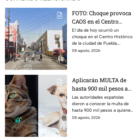
FOTO: Choque provoca
CAOS en el Centro
Histórico HOY sábado;
El día de hoy ocurrió un
choque en el Centro Histórico
vías alternas
de la ciudad de Puebla,
ocasionando caos en la
08 agosto, 2026
vialidad afectada. Aquí los
detalles del percance.
Aplicarán MULTA de
hasta 900 mil pesos a
quienes NO
Las autoridades españolas
dieron a conocer la multa de
REGISTREN a su
hasta 900 mil pesos a quienes
mascota
no registren a su mascota
08 agosto, 2026
como lo marca la Ley de
Bienestar Animal.