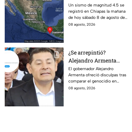
sábado: ¿Cuáles son los
Un sismo de magnitud 4.5 se
registró en Chiapas la mañana
daños?
de hoy sábado 8 de agosto de
2026, lo que generó alerta
08 agosto, 2026
entre los habitantes. Estos son
los detalles.
¿Se arrepintió?
Alejandro Armenta
elimina disculpas tras
El gobernador Alejandro
Armenta ofreció disculpas tras
comparar genocidio
comparar el genocidio en
palestino con baches;
Palestina con baches; sin
08 agosto, 2026
Morena calla
embargo, las eliminó, lo que
volvió a generar críticas.