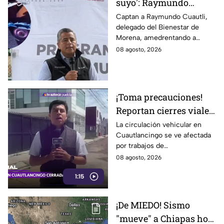
suyo': Raymundo
Cuautli, funcionario de
Captan a Raymundo Cuautli,
delegado del Bienestar de
Morena, amedrenta a
Morena, amedrentando a
policías tras chocarlos
policías de San Andrés Cholula
08 agosto, 2026
por conducir
tras chocarlos por conducir
presuntamente ebrio
presuntamente ebrio
¡Toma precauciones!
Reportan cierres viales
en Cuautlancingo hoy
La circulación vehicular en
Cuautlancingo se ve afectada
sábado; vías alternas
por trabajos de
reencarpetamiento la mañana
08 agosto, 2026
de hoy sábado 8 de agosto de
1:15
2026. Checa los detalles.
¡De MIEDO! Sismo
"mueve" a Chiapas hoy