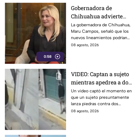
Gobernadora de
Chihuahua advierte
riesgos para la libertad
La gobernadora de Chihuahua,
Maru Campos, señaló que los
de expresión por
nuevos lineamientos podrían
nuevos lineamientos
representar un riesgo para la
08 agosto, 2026
del gobierno federal
libertad de expresión y generar
0:58
censura.
VIDEO: Captan a sujeto
mientras apedrea a dos
jóvenes en plena calle
Un video captó el momento en
que un sujeto presuntamente
en Calpulalpan,
lanza piedras contra dos
Tlaxcala
jóvenes en el periférico de
08 agosto, 2026
Calpulalpan, en Tlaxcala. Así
ocurrió.