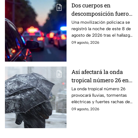
Dos cuerpos en
descomposición fueron
encontrados en
Una movilización policiaca se
registró la noche de este 8 de
Ahuatlán, Puebla, HOY:
agosto de 2026 tras el hallazgo
Esto se sabe
de dos cuerpos en
09 agosto, 2026
descomposición en Ahuatlán,
Puebla.
Así afectará la onda
tropical número 26 en
Puebla: Pronóstico y
La onda tropical número 26
provocará lluvias, tormentas
riesgos
eléctricas y fuertes rachas de
viento en Puebla, con mayor
09 agosto, 2026
intensidad en algunas
regiones.