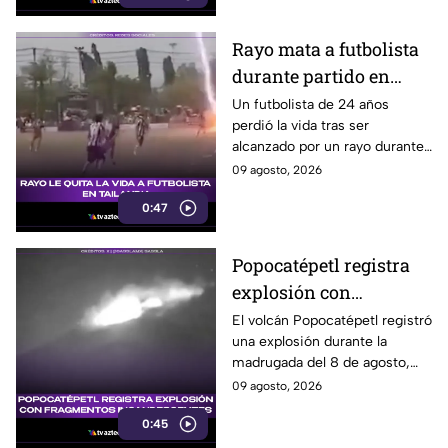
Rayo mata a futbolista
durante partido en
Tailandia
Un futbolista de 24 años
perdió la vida tras ser
alcanzado por un rayo durante
una tormenta en partido en
09 agosto, 2026
Tailandia. Al menos 10
0:47
personas resultaron heridas.
Popocatépetl registra
explosión con
fragmentos
El volcán Popocatépetl registró
una explosión durante la
incandescentes
madrugada del 8 de agosto,
acompañada de fragmentos
09 agosto, 2026
incandescentes y una columna
0:45
de ceniza.