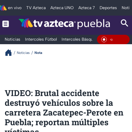
en vivo
TV Azteca
Azteca UNO
Azteca 7
Deportes
Notic
Noticias
Intercoles Fútbol
Intercoles Básquetbol
Deportes
T
En Vivo
Noticias
Nota
VIDEO: Brutal accidente
destruyó vehículos sobre la
carretera Zacatepec-Perote en
Puebla; reportan múltiples
víctimas