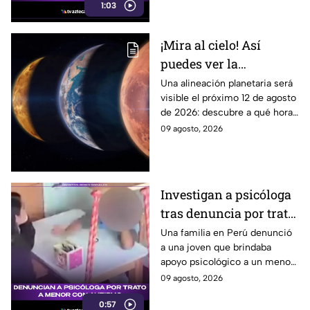
1:03
durante 15 días.
¡Mira al cielo! Así
puedes ver la
alineación planetaria
Una alineación planetaria será
visible el próximo 12 de agosto
del 12 de agosto desde
de 2026: descubre a qué hora
Puebla
mirar y como disfrutar desde
09 agosto, 2026
puntos de avistamiento en
Puebla.
Investigan a psicóloga
tras denuncia por trato
a menor con autismo
Una familia en Perú denunció
a una joven que brindaba
apoyo psicológico a un menor
con autismo no verbal, tras
09 agosto, 2026
detectar una situación
0:57
preocupante.