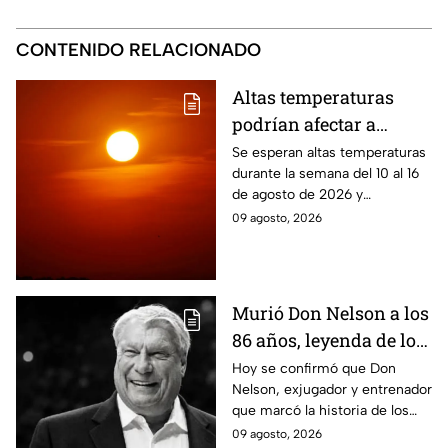
CONTENIDO RELACIONADO
Altas temperaturas
podrían afectar a
Puebla del 10 al 16 de
Se esperan altas temperaturas
durante la semana del 10 al 16
agosto: Regiones en
de agosto de 2026 y
riesgo
condiciones que podrían
09 agosto, 2026
intensificar la sensación de
bochorno en Puebla.
Murió Don Nelson a los
86 años, leyenda de los
Boston Celtics y la NBA
Hoy se confirmó que Don
Nelson, exjugador y entrenador
que marcó la historia de los
Boston Celtics y la NBA, murió
09 agosto, 2026