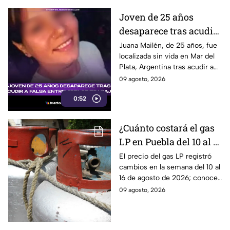
Joven de 25 años
desaparece tras acudir
a falsa entrevista de
Juana Mailén, de 25 años, fue
localizada sin vida en Mar del
trabajo
Plata, Argentina tras acudir a
una presunta entrevista de
09 agosto, 2026
trabajo contactada por
0:52
Facebook.
¿Cuánto costará el gas
LP en Puebla del 10 al 16
de agosto? Este será el
El precio del gas LP registró
cambios en la semana del 10 al
precio
16 de agosto de 2026; conoce
cuánto costará el kilo y el
09 agosto, 2026
tanque de 20 kilos en Puebla.