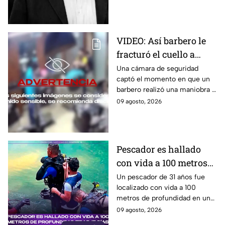
en su casa acompañado de su
familia.
VIDEO: Así barbero le
fracturó el cuello a
cliente durante ´masaje´
Una cámara de seguridad
captó el momento en que un
barbero realizó una maniobra a
modo de masaje y le fracturó
09 agosto, 2026
el cuello a un cliente en la
India.
Pescador es hallado
con vida a 100 metros
de profundidad tras 15
Un pescador de 31 años fue
localizado con vida a 100
días
metros de profundidad en un
cenote de Veracruz, tras
09 agosto, 2026
permanecer desaparecido