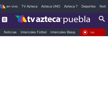
en vivo
TV Azteca
Azteca UNO
Azteca 7
Deportes
Notic
Noticias
Intercoles Fútbol
Intercoles Básquetbol
Deportes
T
En Vivo