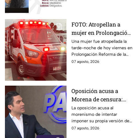
Puebla.
FOTO: Atropellan a
mujer en Prolongación
Reforma, en Puebla,
Una mujer fue atropellada la
tarde-noche de hoy viernes en
hoy viernes; así se vio
Prolongación Reforma de la
la zona
ciudad de Puebla; toma
07 agosto, 2026
precauciones en la zona, ya
que se reporta tráfico.
Oposición acusa a
Morena de censura:
quiere blindar a la 4T y
La oposición acusa al
morenismo de intentar
convertir a sus
imponer su propia versión de
adversarios en villanos
los hechos mediante la
07 agosto, 2026
censura, y señala que buscan