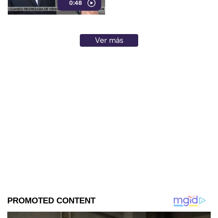
0:48
evitar que se hable de los
políticos de la 4T señalados
por sus vínculos con el crimen
organizado y al mismo tiempo,
Ver más
presentar a sus adversarios
como los villanos.