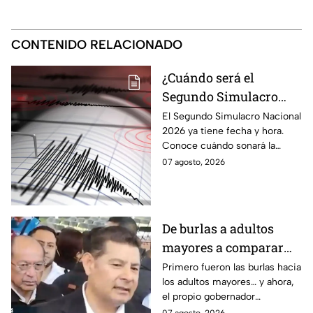
CONTENIDO RELACIONADO
¿Cuándo será el
Segundo Simulacro
Nacional 2026? A esta
El Segundo Simulacro Nacional
2026 ya tiene fecha y hora.
hora sonará la alerta
Conoce cuándo sonará la
sísmica
alerta sísmica y qué ocurrirá
07 agosto, 2026
con los celulares.
De burlas a adultos
mayores a comparar
Puebla con Palestina:
Primero fueron las burlas hacia
los adultos mayores… y ahora,
Alejandro Armenta se
el propio gobernador
disculpa “a modo” por
morenista Alejandro Armenta