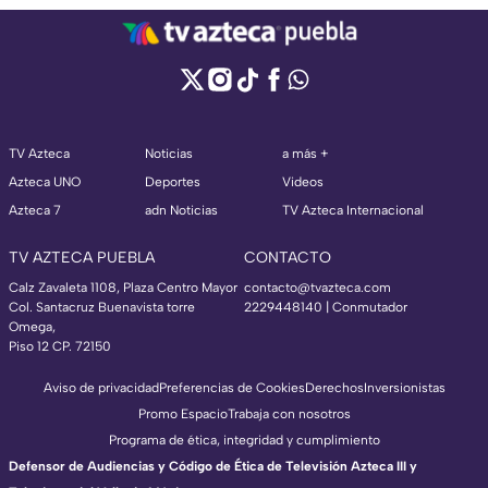
TV Azteca
Noticias
a más +
Azteca UNO
Deportes
Videos
Azteca 7
adn Noticias
TV Azteca Internacional
TV AZTECA PUEBLA
CONTACTO
Calz Zavaleta 1108, Plaza Centro Mayor
contacto@tvazteca.com
Col. Santacruz Buenavista torre
2229448140 | Conmutador
Omega,
Piso 12 CP. 72150
Aviso de privacidad
Preferencias de Cookies
Derechos
Inversionistas
Promo Espacio
Trabaja con nosotros
Programa de ética, integridad y cumplimiento
Defensor de Audiencias y Código de Ética de Televisión Azteca III y