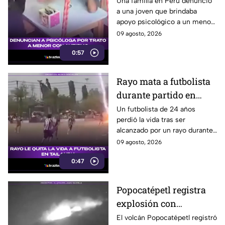
a menor con autismo
Una familia en Perú denunció
a una joven que brindaba
apoyo psicológico a un menor
con autismo no verbal, tras
09 agosto, 2026
detectar una situación
0:57
preocupante.
Rayo mata a futbolista
durante partido en
Tailandia
Un futbolista de 24 años
perdió la vida tras ser
alcanzado por un rayo durante
una tormenta en partido en
09 agosto, 2026
Tailandia. Al menos 10
0:47
personas resultaron heridas.
Popocatépetl registra
explosión con
fragmentos
El volcán Popocatépetl registró