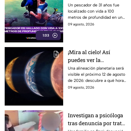
de profundidad tras 15
Un pescador de 31 años fue
localizado con vida a 100
días
metros de profundidad en un
cenote de Veracruz, tras
09 agosto, 2026
permanecer desaparecido
1:03
durante 15 días.
¡Mira al cielo! Así
puedes ver la
alineación planetaria
Una alineación planetaria será
visible el próximo 12 de agosto
del 12 de agosto desde
de 2026: descubre a qué hora
Puebla
mirar y como disfrutar desde
09 agosto, 2026
puntos de avistamiento en
Puebla.
Investigan a psicóloga
tras denuncia por trato