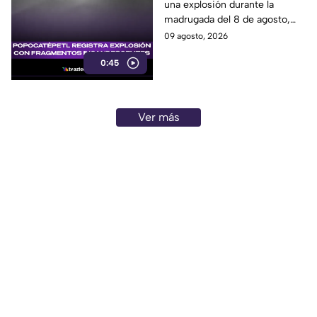
una explosión durante la
incandescentes
madrugada del 8 de agosto,
acompañada de fragmentos
09 agosto, 2026
incandescentes y una columna
0:45
de ceniza.
Ver más