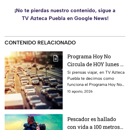
¡No te pierdas nuestro contenido, sigue a
TV Azteca Puebla en Google News!
CONTENIDO RELACIONADO
Programa Hoy No
Circula de HOY lunes 10
de agosto de 2026
Si piensas viajar, en TV Azteca
Puebla te decimos como
funciona el Programa Hoy No
Circula HOY lunes 10 de
10 agosto, 2026
agosto de 2026 en la CDMX y
Estado de México.
Pescador es hallado
con vida a 100 metros