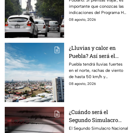
Poblano: Si piensas viajar, es
importante que conozcas las
transitan en la CDMX y
indicaciones del Programa Hoy
EdoMex?
No Circula HOY sábado 8 de
08 agosto, 2026
agosto de 2026 en la CDMX y
EdoMex.
¿Lluvias y calor en
Puebla? Así será el
clima HOY sábado 8 de
Puebla tendrá lluvias fuertes
en el norte, rachas de viento
agosto
de hasta 50 km/h y
temperaturas de hasta 40 °C
08 agosto, 2026
el día de hoy; así estará el
clima este sábado.
¿Cuándo será el
Segundo Simulacro
Nacional 2026? A esta
El Segundo Simulacro Nacional