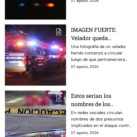
07 agosto, 2026
herido
hombre murió y su hijo resultó
herido.
IMAGEN FUERTE:
Velador queda
gravemente herido tras
Una fotografía de un velador
herido comenzó a circular
ataque con arma
luego de que permaneciera
blanca en
varias horas hospitalizado tras
07 agosto, 2026
Aguascalientes
ser atacado en Aguascalientes
el 4 de agosto.
Estos serían los
nombres de los
presuntos implicados
En redes sociales circulan
nombres de dos presuntos
en ataque contra César
implicados en el ataque contra
Gastélum en Culiacán
el creador de contenido César
07 agosto, 2026