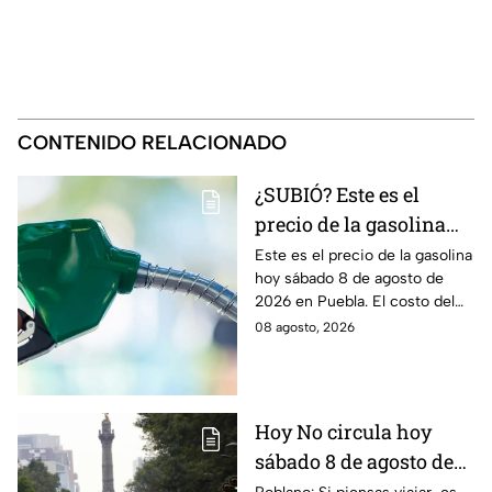
CONTENIDO RELACIONADO
¿SUBIÓ? Este es el
precio de la gasolina
Puebla hoy sábado 8 de
Este es el precio de la gasolina
hoy sábado 8 de agosto de
agosto de 2026
2026 en Puebla. El costo del
combustible cambia todos los
08 agosto, 2026
días, checa la actualización.
Hoy No circula hoy
sábado 8 de agosto de
2026: ¿Qué autos no