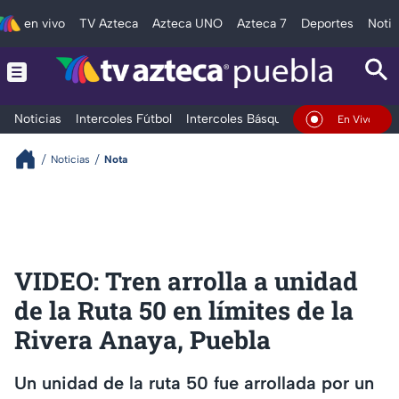
en vivo
TV Azteca
Azteca UNO
Azteca 7
Deportes
Notic
Noticias
Intercoles Fútbol
Intercoles Básquetbol
Deportes
T
En Vivo
Noticias
Nota
VIDEO: Tren arrolla a unidad
de la Ruta 50 en límites de la
Rivera Anaya, Puebla
Un unidad de la ruta 50 fue arrollada por un