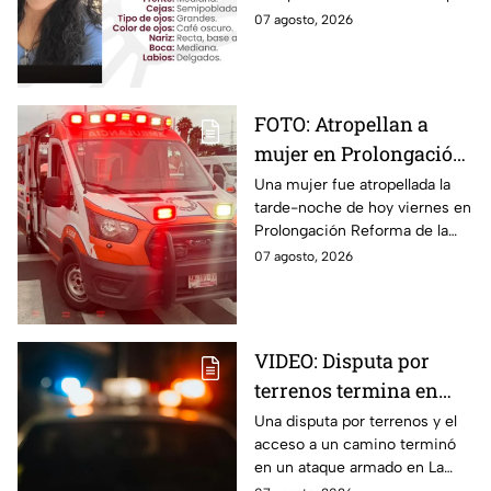
última vez el 6 de agosto en
07 agosto, 2026
Puebla.
FOTO: Atropellan a
mujer en Prolongación
Reforma, en Puebla,
Una mujer fue atropellada la
tarde-noche de hoy viernes en
hoy viernes; así se vio
Prolongación Reforma de la
la zona
ciudad de Puebla; toma
07 agosto, 2026
precauciones en la zona, ya
que se reporta tráfico.
VIDEO: Disputa por
terrenos termina en
ataque armado en
Una disputa por terrenos y el
acceso a un camino terminó
Chihuahua; padre
en un ataque armado en La
muere y su hijo queda
Regina, Chihuahua, donde un