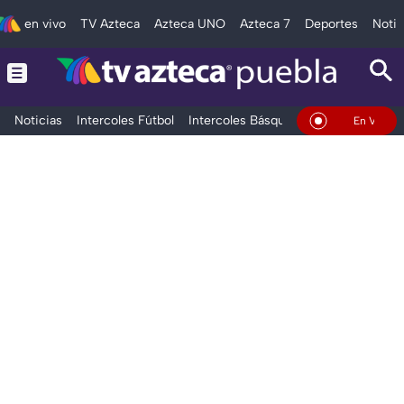
en vivo
TV Azteca
Azteca UNO
Azteca 7
Deportes
Notic
Noticias
Intercoles Fútbol
Intercoles Básquetbol
Deportes
T
En Vivo