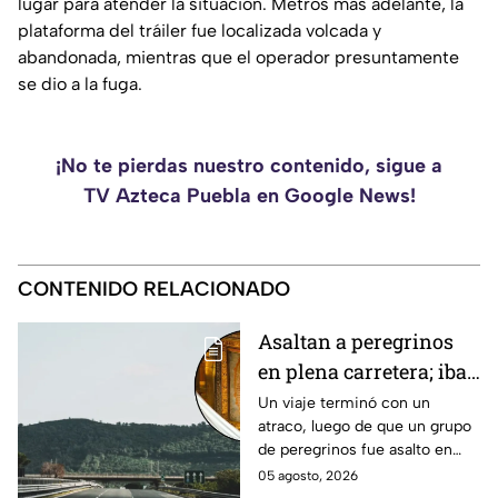
lugar para atender la situación. Metros más adelante, la
plataforma del tráiler fue localizada volcada y
abandonada, mientras que el operador presuntamente
se dio a la fuga.
¡No te pierdas nuestro contenido, sigue a
TV Azteca Puebla en Google News!
CONTENIDO RELACIONADO
Asaltan a peregrinos
en plena carretera; iban
a ver a la Virgen de
Un viaje terminó con un
atraco, luego de que un grupo
Guadalupe
de peregrinos fue asalto en
plena carretera cuando iban
05 agosto, 2026
rumbo a ver a la Virgen de