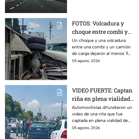
Guadalupe.
FOTOS: Volcadura y
choque entre combi y
camión de carga en la
Un choque y una volcadura
entre una combi y un camión
autopista México-
de carga dejaron al menos 11
Pachuca deja 11 heridos
heridos en la autopista
05 agosto, 2026
México-Pachuca. Aquí todos
los detalles del incidente.
VIDEO FUERTE: Captan
riña en plena vialidad
de Puebla hoy
Automovilistas difundieron un
video de una riña que fue
miércoles ¿en dónde
captada en plena vialidad de
ocurrió?
Puebla la tarde de hoy 5 de
05 agosto, 2026
agosto de 2026. Aquí todos los