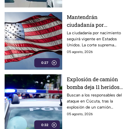
detalles.
Mantendrán
ciudadanía por
nacimiento en Estados
La ciudadanía por nacimiento
seguirá vigente en Estados
Unidos
Unidos. La corte suprema
determinó que los bebés
05 agosto, 2026
nacidos en ese país mantienen
0:27
ese derecho.
Explosión de camión
bomba deja 11 heridos
en Cúcuta
Buscan a los responsables del
ataque en Cúcuta, tras la
explosión de un camión
bomba que dejó 11 heridos, el
05 agosto, 2026
cual ocurrió hace tan solo unos
0:32
días en Colombia.