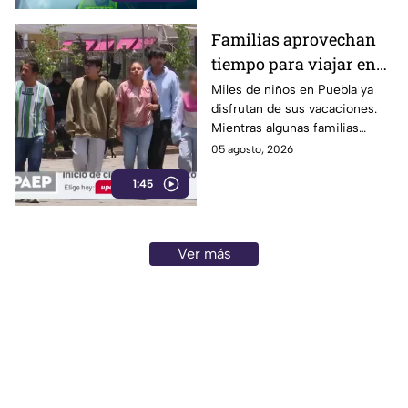
Familias aprovechan
tiempo para viajar en
Puebla
Miles de niños en Puebla ya
disfrutan de sus vacaciones.
Mientras algunas familias
permanecen en casa, otras
05 agosto, 2026
aprovechan este periodo para
1:45
viajar.
Ver más