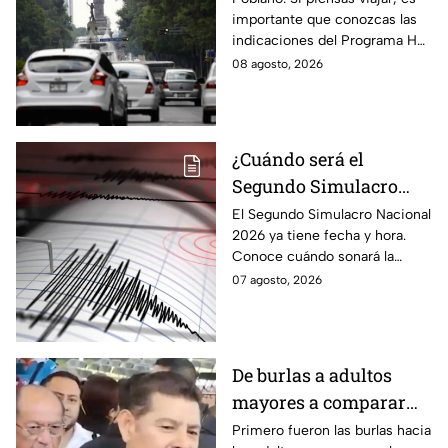
importante que conozcas las
transitan en la CDMX y
indicaciones del Programa Hoy
EdoMex?
No Circula HOY sábado 8 de
08 agosto, 2026
agosto de 2026 en la CDMX y
EdoMex.
¿Cuándo será el
Segundo Simulacro
Nacional 2026? A esta
El Segundo Simulacro Nacional
2026 ya tiene fecha y hora.
hora sonará la alerta
Conoce cuándo sonará la
sísmica
alerta sísmica y qué ocurrirá
07 agosto, 2026
con los celulares.
De burlas a adultos
mayores a comparar
Puebla con Palestina:
Primero fueron las burlas hacia