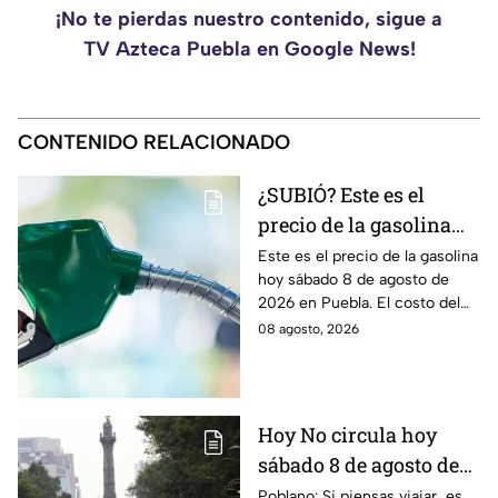
¡No te pierdas nuestro contenido, sigue a
TV Azteca Puebla en Google News!
CONTENIDO RELACIONADO
¿SUBIÓ? Este es el
precio de la gasolina
Puebla hoy sábado 8 de
Este es el precio de la gasolina
hoy sábado 8 de agosto de
agosto de 2026
2026 en Puebla. El costo del
combustible cambia todos los
08 agosto, 2026
días, checa la actualización.
Hoy No circula hoy
sábado 8 de agosto de
2026: ¿Qué autos no
Poblano: Si piensas viajar, es