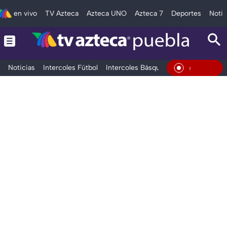
en vivo
TV Azteca
Azteca UNO
Azteca 7
Deportes
Notic
Noticias
Intercoles Fútbol
Intercoles Básquetbol
Deportes
T
En Vivo