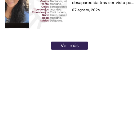
desaparecida tras ser vista por
última vez el 6 de agosto en
07 agosto, 2026
Puebla.
Ver más