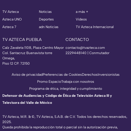
TV Azteca
Noticias
a más +
Azteca UNO
Deportes
Videos
Azteca 7
adn Noticias
TV Azteca Internacional
TV AZTECA PUEBLA
CONTACTO
Calz Zavaleta 1108, Plaza Centro Mayor
contacto@tvazteca.com
Col. Santacruz Buenavista torre
2229448140 | Conmutador
Omega,
Piso 12 CP. 72150
Aviso de privacidad
Preferencias de Cookies
Derechos
Inversionistas
Promo Espacio
Trabaja con nosotros
Programa de ética, integridad y cumplimiento
Defensor de Audiencias y Código de Ética de Televisión Azteca III y
Televisora del Valle de México
TV Azteca, M.R. & ©, TV Azteca, S.A.B. de C.V. Todos los derechos reservados,
2025.
Queda prohibida la reproducción total o parcial sin la autorización previa,