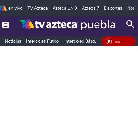
en vivo
TV Azteca
Azteca UNO
Azteca 7
Deportes
Notic
Noticias
Intercoles Fútbol
Intercoles Básquetbol
Deportes
T
En Vivo