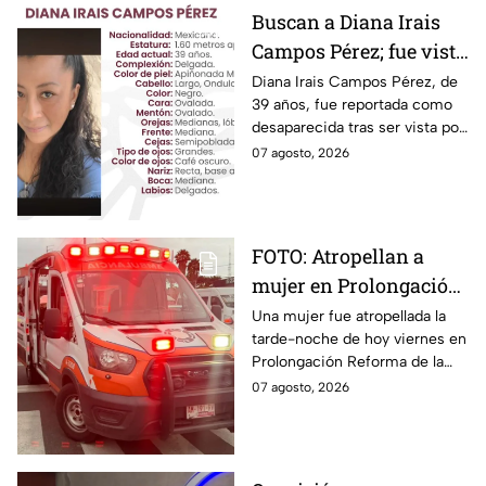
Buscan a Diana Irais
Campos Pérez; fue vista
por última vez en la
Diana Irais Campos Pérez, de
39 años, fue reportada como
ciudad de Puebla
desaparecida tras ser vista por
última vez el 6 de agosto en
07 agosto, 2026
Puebla.
FOTO: Atropellan a
mujer en Prolongación
Reforma, en Puebla,
Una mujer fue atropellada la
tarde-noche de hoy viernes en
hoy viernes; así se vio
Prolongación Reforma de la
la zona
ciudad de Puebla; toma
07 agosto, 2026
precauciones en la zona, ya
que se reporta tráfico.