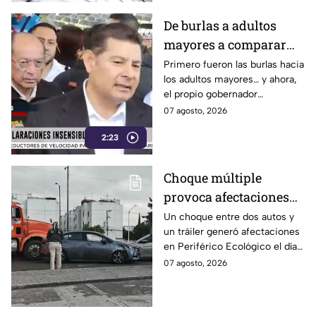
De burlas a adultos
mayores a comparar
Puebla con Palestina:
Primero fueron las burlas hacia
los adultos mayores… y ahora,
Alejandro Armenta se
el propio gobernador
disculpa “a modo” por
morenista Alejandro Armenta
07 agosto, 2026
sus insensibles dichos
tropieza con sus palabras al
sobre Huixcolotla,
2:23
comparar el mal estado de las
calles de Huixcolotla con los
repitiendo el guión de
cráteres dejados por la guerra
las también morenistas
Choque múltiple
en Palestina. Tras la polémica y
Nayeli Salvatori y
provoca afectaciones
el rechazo, el mandatario tuvo
que salir a pedir disculpas…
Grace Palomares
en Periférico Ecológico
Un choque entre dos autos y
pero la pregunta es: ¿Basta
un tráiler generó afectaciones
hoy viernes
con decir “me equivoqué”
en Periférico Ecológico el día
cada vez que una declaración
de hoy, con dirección a la 24
07 agosto, 2026
genera indignación?
Sur, en la ciudad de Puebla.