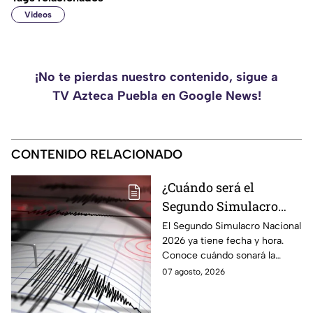
Videos
¡No te pierdas nuestro contenido, sigue a
TV Azteca Puebla en Google News!
CONTENIDO RELACIONADO
¿Cuándo será el
Segundo Simulacro
Nacional 2026? A esta
El Segundo Simulacro Nacional
2026 ya tiene fecha y hora.
hora sonará la alerta
Conoce cuándo sonará la
sísmica
alerta sísmica y qué ocurrirá
07 agosto, 2026
con los celulares.