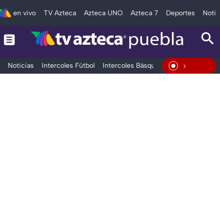
en vivo
TV Azteca
Azteca UNO
Azteca 7
Deportes
Notic
Noticias
Intercoles Fútbol
Intercoles Básquetbol
Deportes
T
En Viv