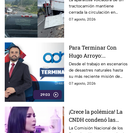
tractocamión mantiene
Orizaba HOY viernes
cerrada la circulación en
ambos sentidos de la autopista
07 agosto, 2026
Puebla-Orizaba el día de hoy,
viernes 7 de agosto.
Para Terminar Con
Hugo Arroyo:
Rescatistas de Cruz
Desde el trabajo en escenarios
de desastres naturales hasta
Roja Puebla, relatan su
su más reciente misión de
trayectoria y su última
apoyo en Venezuela tras los
07 agosto, 2026
labor en Venezuela
devastadores sismos,
29:03
rescatistas de la Cruz Roja
Puebla, comparten en Para
Terminar Con Hugo Arroyo las
¡Crece la polémica! La
experiencias, retos y
CNDH condenó las
aprendizajes que han marcado
su trayectoria.
burlas de las diputadas
La Comisión Nacional de los