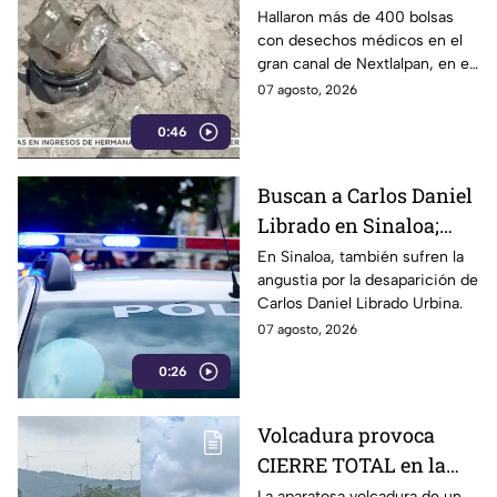
menor en el Estado de
Hallaron más de 400 bolsas
con desechos médicos en el
México
gran canal de Nextlalpan, en el
Estado de México.
07 agosto, 2026
0:46
Buscan a Carlos Daniel
Librado en Sinaloa;
viajó a Mazatlán por
En Sinaloa, también sufren la
angustia por la desaparición de
trabajo
Carlos Daniel Librado Urbina.
07 agosto, 2026
0:26
Volcadura provoca
CIERRE TOTAL en la
autopista Puebla-
La aparatosa volcadura de un