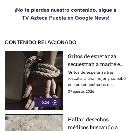
¡No te pierdas nuestro contenido, sigue a
TV Azteca Puebla en Google News!
CONTENIDO RELACIONADO
Gritos de esperanza:
secuestran a madre e
hijo en Zacatecas
Gritos de esperanza tras
rescatar a una mujer y su bebé
de ser secuestrados en
Valparaíso, Zacatecas.
07 agosto, 2026
0:24
Hallan desechos
médicos buscando a