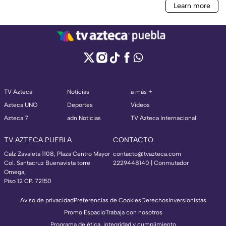
TV Azteca
Noticias
a más +
Azteca UNO
Deportes
Videos
Azteca 7
adn Noticias
TV Azteca Internacional
TV AZTECA PUEBLA
CONTACTO
Calz Zavaleta 1108, Plaza Centro Mayor
contacto@tvazteca.com
Col. Santacruz Buenavista torre
2229448140 | Conmutador
Omega,
Piso 12 CP. 72150
Aviso de privacidad
Preferencias de Cookies
Derechos
Inversionistas
Promo Espacio
Trabaja con nosotros
Programa de ética, integridad y cumplimiento