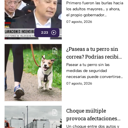
Puebla con Palestina:
Primero fueron las burlas hacia
los adultos mayores… y ahora,
Alejandro Armenta se
el propio gobernador
disculpa “a modo” por
morenista Alejandro Armenta
07 agosto, 2026
sus insensibles dichos
tropieza con sus palabras al
sobre Huixcolotla,
2:23
comparar el mal estado de las
calles de Huixcolotla con los
repitiendo el guión de
cráteres dejados por la guerra
las también morenistas
¿Paseas a tu perro sin
en Palestina. Tras la polémica y
Nayeli Salvatori y
correa? Podrías recibir
el rechazo, el mandatario tuvo
que salir a pedir disculpas…
Grace Palomares
una fuerte MULTA
Pasear a tu perro sin las
pero la pregunta es: ¿Basta
medidas de seguridad
con decir “me equivoqué”
necesarias puede convertirse
cada vez que una declaración
en una infracción en la CDMX,
07 agosto, 2026
genera indignación?
con multas de hasta 3 mil 848
pesos.
Choque múltiple
provoca afectaciones
en Periférico Ecológico
Un choque entre dos autos y