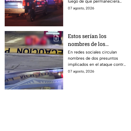
luego de que permaneciera
blanca en
varias horas hospitalizado tras
07 agosto, 2026
Aguascalientes
ser atacado en Aguascalientes
el 4 de agosto.
Estos serían los
nombres de los
presuntos implicados
En redes sociales circulan
nombres de dos presuntos
en ataque contra César
implicados en el ataque contra
Gastélum en Culiacán
el creador de contenido César
07 agosto, 2026
Gastélum, pero no han sido
confirmados.