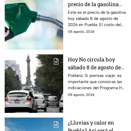
precio de la gasolina
Puebla hoy sábado 8 de
Este es el precio de la gasolina
hoy sábado 8 de agosto de
agosto de 2026
2026 en Puebla. El costo del
combustible cambia todos los
08 agosto, 2026
días, checa la actualización.
Hoy No circula hoy
sábado 8 de agosto de
2026: ¿Qué autos no
Poblano: Si piensas viajar, es
importante que conozcas las
transitan en la CDMX y
indicaciones del Programa Hoy
EdoMex?
No Circula HOY sábado 8 de
08 agosto, 2026
agosto de 2026 en la CDMX y
EdoMex.
¿Lluvias y calor en
Puebla? Así será el