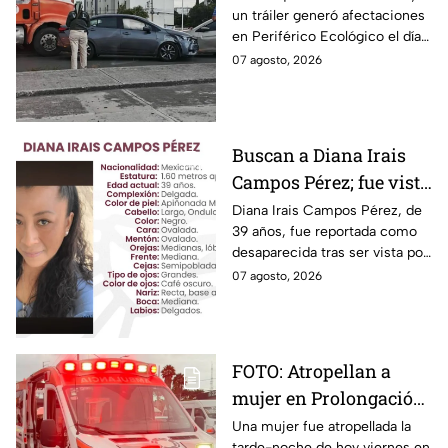
un tráiler generó afectaciones
hoy viernes
en Periférico Ecológico el día
de hoy, con dirección a la 24
07 agosto, 2026
Sur, en la ciudad de Puebla.
Buscan a Diana Irais
Campos Pérez; fue vista
por última vez en la
Diana Irais Campos Pérez, de
39 años, fue reportada como
ciudad de Puebla
desaparecida tras ser vista por
última vez el 6 de agosto en
07 agosto, 2026
Puebla.
FOTO: Atropellan a
mujer en Prolongación
Reforma, en Puebla,
Una mujer fue atropellada la
tarde-noche de hoy viernes en