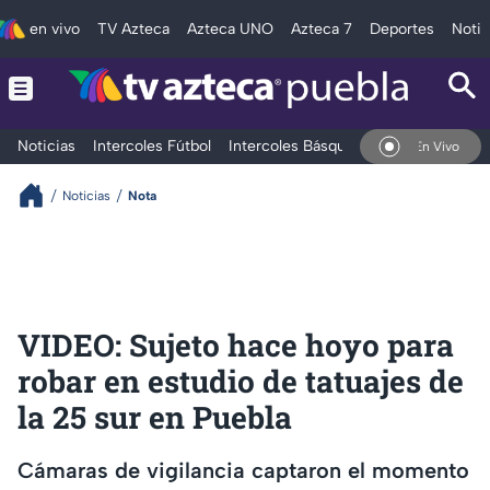
en vivo
TV Azteca
Azteca UNO
Azteca 7
Deportes
Notic
Noticias
Intercoles Fútbol
Intercoles Básquetbol
Deportes
T
En Vivo
Noticias
Nota
VIDEO: Sujeto hace hoyo para
robar en estudio de tatuajes de
la 25 sur en Puebla
Cámaras de vigilancia captaron el momento