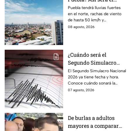
clima HOY sábado 8 de
Puebla tendrá lluvias fuertes
en el norte, rachas de viento
agosto
de hasta 50 km/h y
temperaturas de hasta 40 °C
08 agosto, 2026
el día de hoy; así estará el
clima este sábado.
¿Cuándo será el
Segundo Simulacro
Nacional 2026? A esta
El Segundo Simulacro Nacional
2026 ya tiene fecha y hora.
hora sonará la alerta
Conoce cuándo sonará la
sísmica
alerta sísmica y qué ocurrirá
07 agosto, 2026
con los celulares.
De burlas a adultos
mayores a comparar