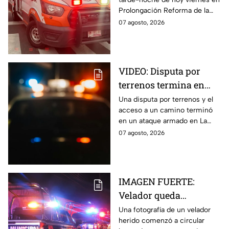
hoy viernes; así se vio
Prolongación Reforma de la
la zona
ciudad de Puebla; toma
07 agosto, 2026
precauciones en la zona, ya
que se reporta tráfico.
VIDEO: Disputa por
terrenos termina en
ataque armado en
Una disputa por terrenos y el
acceso a un camino terminó
Chihuahua; padre
en un ataque armado en La
muere y su hijo queda
Regina, Chihuahua, donde un
07 agosto, 2026
herido
hombre murió y su hijo resultó
herido.
IMAGEN FUERTE:
Velador queda
gravemente herido tras
Una fotografía de un velador
herido comenzó a circular
ataque con arma