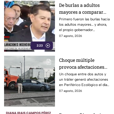
De burlas a adultos
mayores a comparar
Puebla con Palestina:
Primero fueron las burlas hacia
los adultos mayores… y ahora,
Alejandro Armenta se
el propio gobernador
disculpa “a modo” por
morenista Alejandro Armenta
07 agosto, 2026
sus insensibles dichos
tropieza con sus palabras al
sobre Huixcolotla,
2:23
comparar el mal estado de las
calles de Huixcolotla con los
repitiendo el guión de
cráteres dejados por la guerra
las también morenistas
Choque múltiple
en Palestina. Tras la polémica y
Nayeli Salvatori y
provoca afectaciones
el rechazo, el mandatario tuvo
que salir a pedir disculpas…
Grace Palomares
en Periférico Ecológico
Un choque entre dos autos y
pero la pregunta es: ¿Basta
un tráiler generó afectaciones
hoy viernes
con decir “me equivoqué”
en Periférico Ecológico el día
cada vez que una declaración
de hoy, con dirección a la 24
07 agosto, 2026
genera indignación?
Sur, en la ciudad de Puebla.