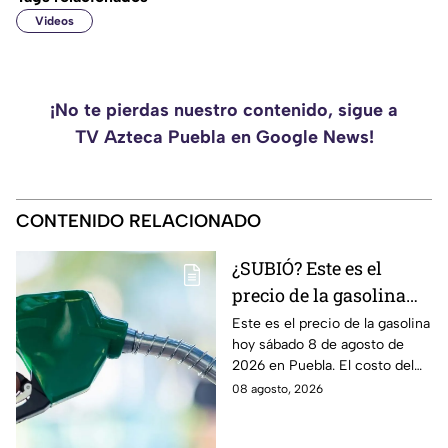
Videos
¡No te pierdas nuestro contenido, sigue a
TV Azteca Puebla en Google News!
CONTENIDO RELACIONADO
¿SUBIÓ? Este es el
precio de la gasolina
Puebla hoy sábado 8 de
Este es el precio de la gasolina
hoy sábado 8 de agosto de
agosto de 2026
2026 en Puebla. El costo del
combustible cambia todos los
08 agosto, 2026
días, checa la actualización.