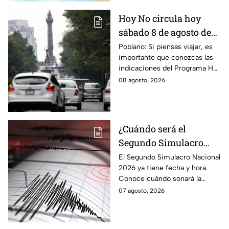
Hoy No circula hoy
sábado 8 de agosto de
2026: ¿Qué autos no
Poblano: Si piensas viajar, es
importante que conozcas las
transitan en la CDMX y
indicaciones del Programa Hoy
EdoMex?
No Circula HOY sábado 8 de
08 agosto, 2026
agosto de 2026 en la CDMX y
EdoMex.
¿Cuándo será el
Segundo Simulacro
Nacional 2026? A esta
El Segundo Simulacro Nacional
2026 ya tiene fecha y hora.
hora sonará la alerta
Conoce cuándo sonará la
sísmica
alerta sísmica y qué ocurrirá
07 agosto, 2026
con los celulares.