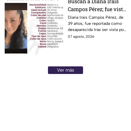
Buscan a Diana Irais
Campos Pérez; fue vista
por última vez en la
Diana Irais Campos Pérez, de
39 años, fue reportada como
ciudad de Puebla
desaparecida tras ser vista por
última vez el 6 de agosto en
07 agosto, 2026
Puebla.
Ver más