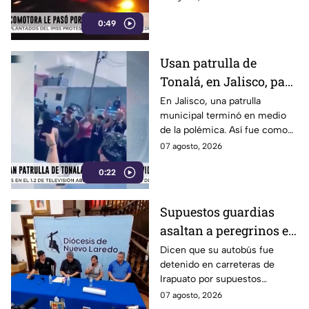
Teolocholco, en Tlaxcala.
0:49
Usan patrulla de
Tonalá, en Jalisco, para
grabar un video de rap
En Jalisco, una patrulla
municipal terminó en medio
de la polémica. Así fue como
un grupo de jóvenes utilizó la
07 agosto, 2026
unidad de la policía de Tonalá
0:22
para grabar un video de rap.
Supuestos guardias
asaltan a peregrinos en
Tamaulipas
Dicen que su autobús fue
detenido en carreteras de
Irapuato por supuestos
“guardias nacionales”, pero
07 agosto, 2026
que al abrir las puertas, otros