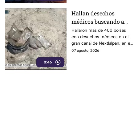
transmisión.
Hallan desechos
médicos buscando a
menor en el Estado de
Hallaron más de 400 bolsas
con desechos médicos en el
México
gran canal de Nextlalpan, en el
Estado de México.
07 agosto, 2026
0:46