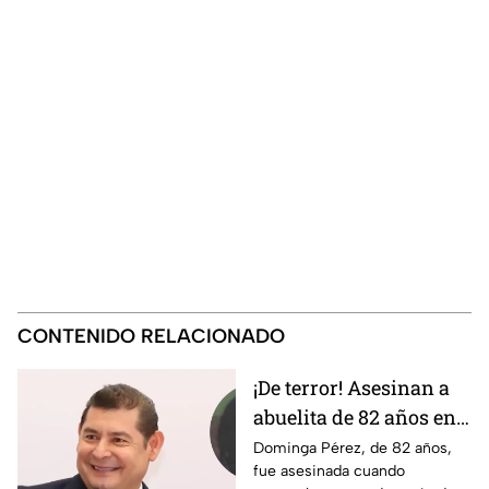
CONTENIDO RELACIONADO
¡De terror! Asesinan a
abuelita de 82 años en
Amozoc; familia exige
Dominga Pérez, de 82 años,
fue asesinada cuando
justicia y SEGURIDAD a