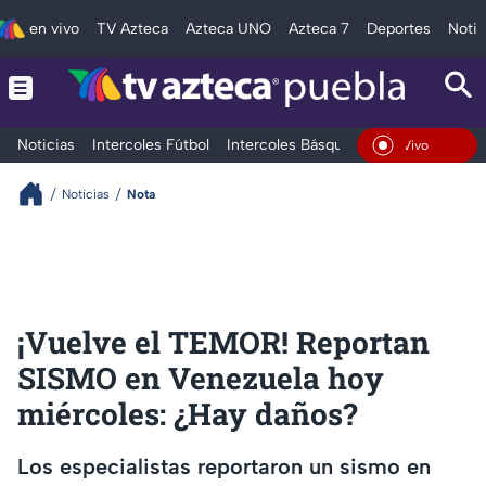
en vivo
TV Azteca
Azteca UNO
Azteca 7
Deportes
Notic
Noticias
Intercoles Fútbol
Intercoles Básquetbol
Deportes
T
En Vivo
Noticias
Nota
¡Vuelve el TEMOR! Reportan
SISMO en Venezuela hoy
miércoles: ¿Hay daños?
Los especialistas reportaron un sismo en