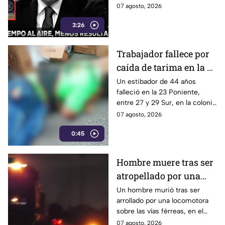
parte de la vida cotidiana de
07 agosto, 2026
Alejandro Armenta
los poblanos, el Coordinador
ante la falta de
3:26
de Gabinete, José Luis García
Parra, presumió como “logro
resultados es
de gobierno” que el programa
VICTIMIZARSE.
Trabajador fallece por
“Armenta Contigo” ya dura
caída de tarima en la 23
casi dos horas. Para esta
administración, el progreso no
Poniente de Puebla
Un estibador de 44 años
se mide en mejores servicios
falleció en la 23 Poniente,
de salud, ni en delincuentes
entre 27 y 29 Sur, en la colonia
detenidos, tampoco en
Santa Cruz Los Ángeles, en
07 agosto, 2026
disminución de asesinatos...
Puebla capital, debido a que se
Sino en tiempos de
0:45
le cayó encima una tarima de
propaganda.
cajas de azulejos.
Hombre muere tras ser
atropellado por una
locomotora en Tlaxcala
Un hombre murió tras ser
arrollado por una locomotora
sobre las vías férreas, en el
municipio de San Luis
07 agosto, 2026