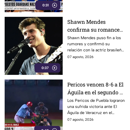
0:31
sujetos armados les quitaron
sus pertenencias.
Shawn Mendes
confirma su romance
con Bruna Marquezine
Shawn Mendes puso fin a los
rumores y confirmó su
relación con la actriz brasileña
bruna marquezine, al
07 agosto, 2026
compartir una serie de
0:37
fotografías inéditas de su viaje
juntos por Río de Janeiro.
Pericos vencen 8-6 a El
Águila en el segundo de
la serie
Los Pericos de Puebla lograron
una sufrida victoria ante El
Águila de Veracruz en el
segundo de la serie por pizarra
07 agosto, 2026
de 8 carreras contra 6.