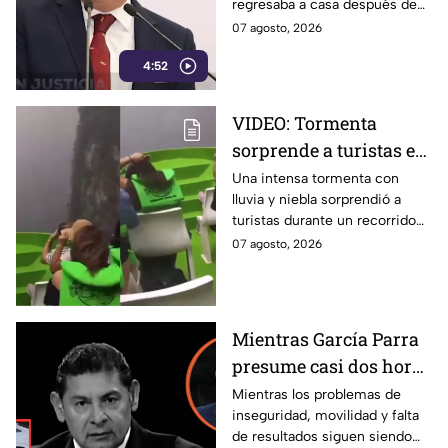
regresaba a casa después de
Alejandro Armenta
vender cemitas, justo el día de
07 agosto, 2026
su cumpleaños. Su familia le
4:52
dio el último adiós y exigió
justicia, mientras reclama al
gobierno de Alejandro Armenta
VIDEO: Tormenta
mayor seguridad y patrullajes
sorprende a turistas en
ante el miedo que viven los
habitantes de Amozoc en
el Cañón del Sumidero;
Una intensa tormenta con
Puebla.
lluvia y niebla sorprendió a
así fue captado el
turistas durante un recorrido
momento
en lancha por el Cañón del
07 agosto, 2026
Sumidero, en Chiapas. El
momento fue captado en
video.
Mientras García Parra
presume casi dos horas
al aire de "Armenta
Mientras los problemas de
inseguridad, movilidad y falta
Contigo", la estrategia
de resultados siguen siendo
del gobierno de