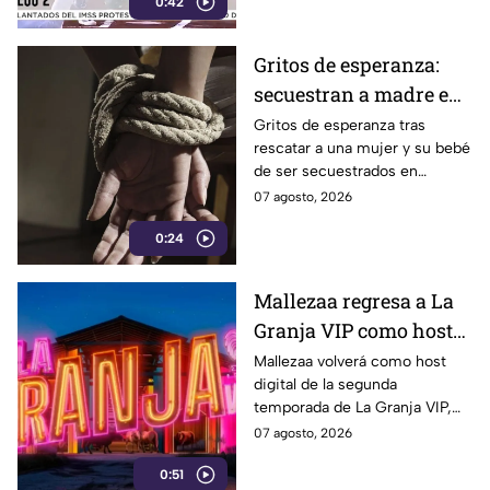
0:42
Gritos de esperanza:
secuestran a madre e
hijo en Zacatecas
Gritos de esperanza tras
rescatar a una mujer y su bebé
de ser secuestrados en
Valparaíso, Zacatecas.
07 agosto, 2026
0:24
Mallezaa regresa a La
Granja VIP como host
digital
Mallezaa volverá como host
digital de la segunda
temporada de La Granja VIP,
donde compartirá entrevistas,
07 agosto, 2026
contenido exclusivo y todo lo
0:51
que no se verá en la