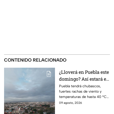
CONTENIDO RELACIONADO
¿Lloverá en Puebla este
domingo? Así estará el
clima HOY 9 de agosto
Puebla tendrá chubascos,
fuertes rachas de viento y
temperaturas de hasta 40 °C
en el suroeste durante este
09 agosto, 2026
domingo 9 de agosto. Así
estará el clima hoy.