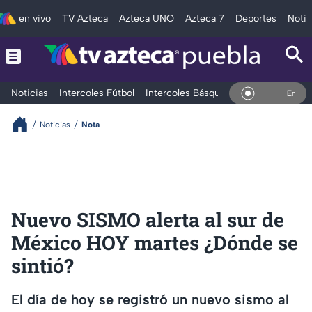
en vivo
TV Azteca
Azteca UNO
Azteca 7
Deportes
Notic
Noticias
Intercoles Fútbol
Intercoles Básquetbol
Deportes
T
En Vivo
Noticias
Nota
Nuevo SISMO alerta al sur de
México HOY martes ¿Dónde se
sintió?
El día de hoy se registró un nuevo sismo al