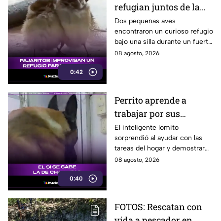
refugian juntos de la
lluvia y se vuelven
Dos pequeñas aves
encontraron un curioso refugio
virales
bajo una silla durante un fuerte
aguacero y conmovieron a
08 agosto, 2026
usuarios en redes sociales.
0:42
Perrito aprende a
trabajar por sus
premios y se vuelve
El inteligente lomito
sorprendió al ayudar con las
viral
tareas del hogar y demostrar
que ya conoce la fórmula:
08 agosto, 2026
trabajo terminado, premio
0:40
asegurado.
FOTOS: Rescatan con
vida a pescador en