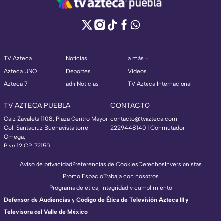
TV Azteca
Noticias
a más +
Azteca UNO
Deportes
Videos
Azteca 7
adn Noticias
TV Azteca Internacional
TV AZTECA PUEBLA
CONTACTO
Calz Zavaleta 1108, Plaza Centro Mayor
contacto@tvazteca.com
Col. Santacruz Buenavista torre
2229448140 | Conmutador
Omega,
Piso 12 CP. 72150
Aviso de privacidad
Preferencias de Cookies
Derechos
Inversionistas
Promo Espacio
Trabaja con nosotros
Programa de ética, integridad y cumplimiento
Defensor de Audiencias y Código de Ética de Televisión Azteca III y
Televisora del Valle de México