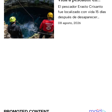
cenote a 100 metros de
El pescador Erasto Crisanto
fue localizado con vida 15 días
profundidad;
después de desaparecer
sobrevivió 15 días
mientras pescaba en un
08 agosto, 2026
cenote del sur de Veracruz. Así
lo hallaron.