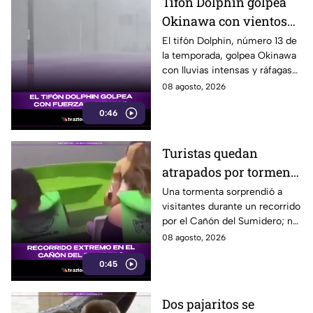
Tifón Dolphin golpea
Okinawa con vientos
de hasta 157 km/h
El tifón Dolphin, número 13 de
la temporada, golpea Okinawa
con lluvias intensas y ráfagas
de hasta 157 kilómetros por
08 agosto, 2026
hora.
0:46
Turistas quedan
atrapados por tormenta
en el Cañón del
Una tormenta sorprendió a
visitantes durante un recorrido
Sumidero
por el Cañón del Sumidero; no
se reportaron personas heridas
08 agosto, 2026
tras el momento de angustia.
0:45
Dos pajaritos se