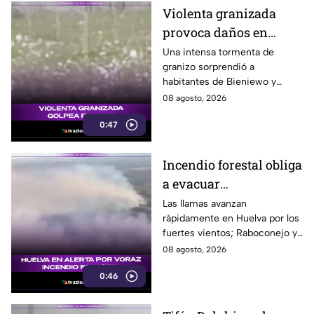
Violenta granizada
provoca daños en
vehículos en Polonia
Una intensa tormenta de
granizo sorprendió a
habitantes de Bieniewo y
provocó daños en los cristales
08 agosto, 2026
de varios vehículos.
0:47
Incendio forestal obliga
a evacuar
comunidades en
Las llamas avanzan
rápidamente en Huelva por los
Huelva
fuertes vientos; Raboconejo y
Caballón fueron evacuadas
08 agosto, 2026
como medida preventiva.
0:46