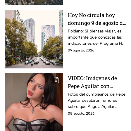
Hoy No circula hoy
domingo 9 de agosto de
2026: ¿Qué autos no
Poblano: Si piensas viajar, es
importante que conozcas las
transitan en la CDMX y
indicaciones del Programa Hoy
EdoMex?
No Circula HOY domingo 9 de
09 agosto, 2026
agosto de 2026 en la CDMX y
EdoMex.
VIDEO: Imágenes de
Pepe Aguilar con
Ángela desatan
Fotos del cumpleaños de Pepe
Aguilar desataron rumores
rumores ¿Está
sobre que Ángela Aguilar
embarazada?
podría estar embarazada;
08 agosto, 2026
aunque ella no ha confirmado
nada. Esto se sabe.