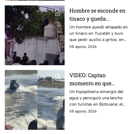
Hombre se esconde en
tinaco y queda
atrapado por más de
Un hombre quedó atrapado en
un tinaco en Yucatán y tuvo
dos horas en Yucatán;
que pedir auxilio a gritos; en
así lo encontraron
redes aseguran que intentaba
08 agosto, 2026
esconderse del esposo de su
amante.
VIDEO: Captan
momento en que
hipopótamo sale del
Un hipopótamo emergió del
agua y persiguió una lancha
agua para perseguir a
con turistas en Botsuana; el
turistas en lancha
guía aceleró a tiempo para
08 agosto, 2026
evitar que el animal los
alcanzara.