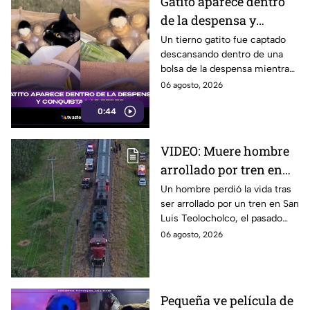
Gatito aparece dentro
de la despensa y
conquista las redes
Un tierno gatito fue captado
descansando dentro de una
bolsa de la despensa mientras
abrazaba un paquete de
06 agosto, 2026
huevos. El video ya es viral en
0:44
redes sociales.
VIDEO: Muere hombre
arrollado por tren en
San Luis Teolocholco,
Un hombre perdió la vida tras
ser arrollado por un tren en San
Tlaxcala; así se vio la
Luis Teolocholco, el pasado
zona
miércoles 5 de agosto, en
06 agosto, 2026
Tlaxcala. Investigan las causas.
Pequeña ve película de