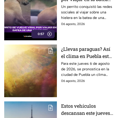
de una camioneta
Un perrito conquistó las redes
sociales al viajar sobre una
hielera en la batea de una
camioneta y mantener el
06 agosto, 2026
equilibrio durante todo el
0:57
recorrido.
¿Llevas paraguas? Así
el clima en Puebla este
jueves 6 de agosto de
Para este jueves 6 de agosto
de 2026, se pronostica en la
2026
ciudad de Puebla un clima
cálido con bajas probabilidades
06 agosto, 2026
de lluvias ligeras durante la
tarde.
Estos vehículos
descansan este jueves 6