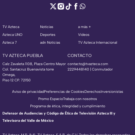
TV Azteca
Noticias
a más +
Azteca UNO
Deportes
Videos
Azteca 7
adn Noticias
TV Azteca Internacional
TV AZTECA PUEBLA
CONTACTO
Calz Zavaleta 1108, Plaza Centro Mayor
contacto@tvazteca.com
Col. Santacruz Buenavista torre
2229448140 | Conmutador
Omega,
Piso 12 CP. 72150
Aviso de privacidad
Preferencias de Cookies
Derechos
Inversionistas
Promo Espacio
Trabaja con nosotros
Programa de ética, integridad y cumplimiento
Defensor de Audiencias y Código de Ética de Televisión Azteca III y
Televisora del Valle de México