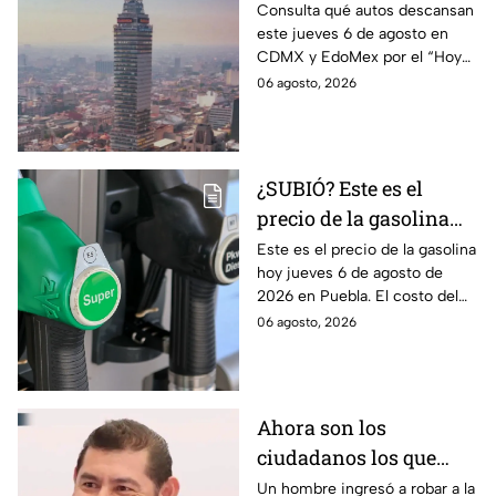
de agosto en CDMX y
Consulta qué autos descansan
este jueves 6 de agosto en
EdoMex como parte del
CDMX y EdoMex por el “Hoy
Hoy No Circula
No Circula"; evita multas y el
06 agosto, 2026
envío de tu vehículo al
corralón.
¿SUBIÓ? Este es el
precio de la gasolina
Puebla hoy jueves 6 de
Este es el precio de la gasolina
hoy jueves 6 de agosto de
agosto de 2026
2026 en Puebla. El costo del
combustible cambia todos los
06 agosto, 2026
días, checa la actualización.
Ahora son los
ciudadanos los que
detienen a los
Un hombre ingresó a robar a la