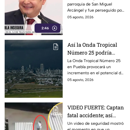
parroquia de San Miguel
delincuentes: feligreses
Arcángel y fue perseguido por
detienen a presunto
los propios feligreses, quienes
05 agosto, 2026
ladrón ante la
lograron detenerlo antes de
inseguridad en la
2:46
entregarlo a la policía. Vecinos
denuncian que los robos son
Puebla de Alejandro
constantes y acusan falta de
Armenta
Así la Onda Tropical
vigilancia.
Número 25 podría
generar tormentas en
La Onda Tropical Número 25
en Puebla provocará un
Puebla: Pronóstico de
incremento en el potencial de
lluvias y riesgos
lluvias en los próximos días,
05 agosto, 2026
tormentas eléctricas y posible
caída de granizo.
VIDEO FUERTE: Captan
fatal accidente; así
montacargas atropelló
Un video de seguridad mostró
el momento en que un