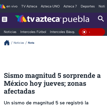
en vivo
TV Azteca
Azteca UNO
Azteca 7
Deportes
Notic
Noticias
Intercoles Fútbol
Intercoles Básquetbol
Deportes
T
En Vivo
Noticias
Nota
Sismo magnitud 5 sorprende a
México hoy jueves; zonas
afectadas
Un sismo de magnitud 5 se registró la