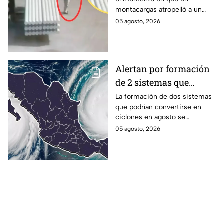
a trabajador distraído
montacargas atropelló a un
en su celular
trabajador dentro de una planta
05 agosto, 2026
metalúrgica en China. Así
ocurrió el accidente.
Alertan por formación
de 2 sistemas que
podrían convertirse en
La formación de dos sistemas
que podrían convertirse en
ciclones en agosto:
ciclones en agosto se
¿Qué riesgo
mantienen bajo vigilancia en el
05 agosto, 2026
representan?
océano Pacífico por su
potencial de desarrollo.