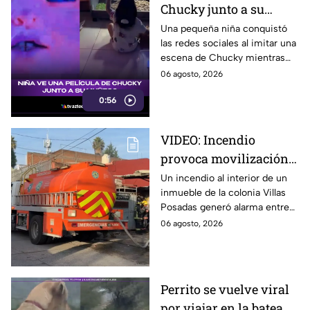
Chucky junto a su
muñeco y se vuelve
Una pequeña niña conquistó
las redes sociales al imitar una
viral
escena de Chucky mientras
veía la película en su casa junto
06 agosto, 2026
a su muñeco del famoso
0:56
personaje.
VIDEO: Incendio
provoca movilización
en la colonia Villas
Un incendio al interior de un
inmueble de la colonia Villas
Posadas, en Puebla,
Posadas generó alarma entre
HOY jueves
vecinos y mantiene
06 agosto, 2026
movilización en la zona el día
de hoy.
Perrito se vuelve viral
por viajar en la batea