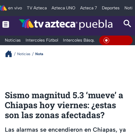
en vivo
TV Azteca
Azteca UNO
Azteca 7
Deportes
Notic
Noticias
Intercoles Fútbol
Intercoles Básquetbol
Deportes
T
En Vivo
Noticias
Nota
Sismo magnitud 5.3 ‘mueve’ a
Chiapas hoy viernes: ¿estas
son las zonas afectadas?
Las alarmas se encendieron en Chiapas, ya