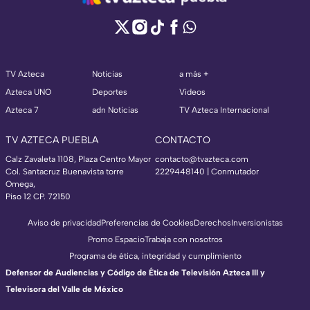
TV Azteca
Noticias
a más +
Azteca UNO
Deportes
Videos
Azteca 7
adn Noticias
TV Azteca Internacional
TV AZTECA PUEBLA
CONTACTO
Calz Zavaleta 1108, Plaza Centro Mayor
contacto@tvazteca.com
Col. Santacruz Buenavista torre
2229448140 | Conmutador
Omega,
Piso 12 CP. 72150
Aviso de privacidad
Preferencias de Cookies
Derechos
Inversionistas
Promo Espacio
Trabaja con nosotros
Programa de ética, integridad y cumplimiento
Defensor de Audiencias y Código de Ética de Televisión Azteca III y
Televisora del Valle de México