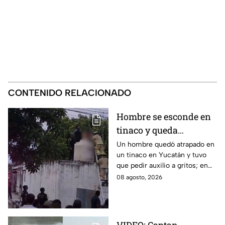
CONTENIDO RELACIONADO
Hombre se esconde en
tinaco y queda
atrapado por más de
Un hombre quedó atrapado en
un tinaco en Yucatán y tuvo
dos horas en Yucatán;
que pedir auxilio a gritos; en
así lo encontraron
redes aseguran que intentaba
08 agosto, 2026
esconderse del esposo de su
amante.