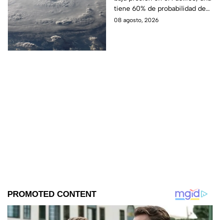
convertirse en el
tiene 60% de probabilidad de
próximo ciclón Hernán
desarrollo y podría dar paso al
08 agosto, 2026
ciclón Hernán.