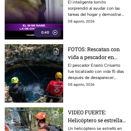
premios y se vuelve
El inteligente lomito
sorprendió al ayudar con las
viral
tareas del hogar y demostrar
que ya conoce la fórmula:
08 agosto, 2026
trabajo terminado, premio
0:40
asegurado.
FOTOS: Rescatan con
vida a pescador en
cenote a 100 metros de
El pescador Erasto Crisanto
fue localizado con vida 15 días
profundidad;
después de desaparecer
sobrevivió 15 días
mientras pescaba en un
08 agosto, 2026
cenote del sur de Veracruz. Así
lo hallaron.
VIDEO FUERTE:
Helicóptero se estrella
y deja cuatro muertos
Un helicóptero se estrelló en