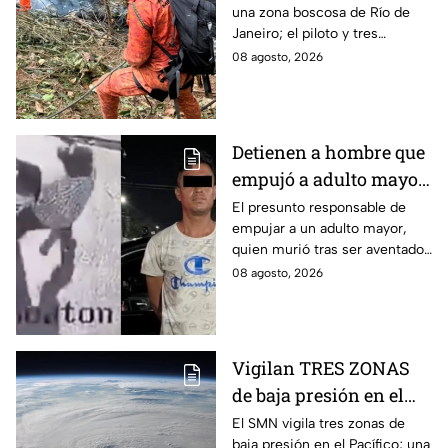
una zona boscosa de Río de
en Río de Janeiro; así
Janeiro; el piloto y tres
se vieron las llamas
mujeres murieron tras el
08 agosto, 2026
impacto y el incendio. Así se
vio la zona.
Detienen a hombre que
empujó a adulto mayor
hacia un tráiler en
El presunto responsable de
empujar a un adulto mayor,
Monterrey
quien murió tras ser aventado
al paso de un tráiler en
08 agosto, 2026
Monterrey, fue detenido este
sábado.
Vigilan TRES ZONAS
de baja presión en el
Pacífico: una podría
El SMN vigila tres zonas de
baja presión en el Pacífico; una