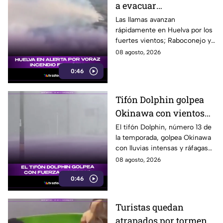
a evacuar
comunidades en
Las llamas avanzan
rápidamente en Huelva por los
Huelva
fuertes vientos; Raboconejo y
Caballón fueron evacuadas
08 agosto, 2026
como medida preventiva.
0:46
Tifón Dolphin golpea
Okinawa con vientos
de hasta 157 km/h
El tifón Dolphin, número 13 de
la temporada, golpea Okinawa
con lluvias intensas y ráfagas
de hasta 157 kilómetros por
08 agosto, 2026
hora.
0:46
Turistas quedan
atrapados por tormenta