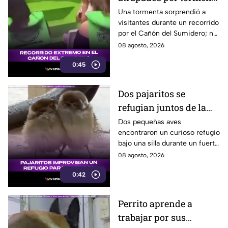
en el Cañón del
Una tormenta sorprendió a
visitantes durante un recorrido
Sumidero
por el Cañón del Sumidero; no
se reportaron personas heridas
08 agosto, 2026
tras el momento de angustia.
0:45
Dos pajaritos se
refugian juntos de la
lluvia y se vuelven
Dos pequeñas aves
encontraron un curioso refugio
virales
bajo una silla durante un fuerte
aguacero y conmovieron a
08 agosto, 2026
usuarios en redes sociales.
0:42
Perrito aprende a
trabajar por sus