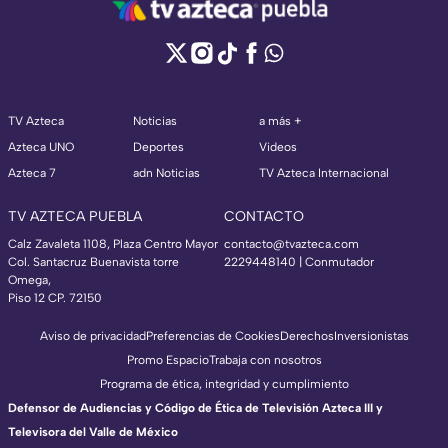
TV Azteca
Noticias
a más +
Azteca UNO
Deportes
Videos
Azteca 7
adn Noticias
TV Azteca Internacional
TV AZTECA PUEBLA
CONTACTO
Calz Zavaleta 1108, Plaza Centro Mayor
contacto@tvazteca.com
Col. Santacruz Buenavista torre
2229448140 | Conmutador
Omega,
Piso 12 CP. 72150
Aviso de privacidad
Preferencias de Cookies
Derechos
Inversionistas
Promo Espacio
Trabaja con nosotros
Programa de ética, integridad y cumplimiento
Defensor de Audiencias y Código de Ética de Televisión Azteca III y
Televisora del Valle de México