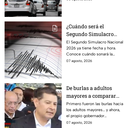
agosto de 2026 en la CDMX y
EdoMex.
¿Cuándo será el
Segundo Simulacro
Nacional 2026? A esta
El Segundo Simulacro Nacional
2026 ya tiene fecha y hora.
hora sonará la alerta
Conoce cuándo sonará la
sísmica
alerta sísmica y qué ocurrirá
07 agosto, 2026
con los celulares.
De burlas a adultos
mayores a comparar
Puebla con Palestina:
Primero fueron las burlas hacia
los adultos mayores… y ahora,
Alejandro Armenta se
el propio gobernador
disculpa “a modo” por
morenista Alejandro Armenta
07 agosto, 2026
sus insensibles dichos
tropieza con sus palabras al