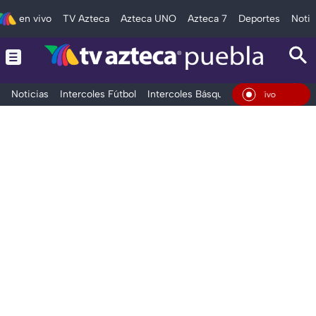
en vivo
TV Azteca
Azteca UNO
Azteca 7
Deportes
Notic
Noticias
Intercoles Fútbol
Intercoles Básquetbol
Deportes
T
En Vivo