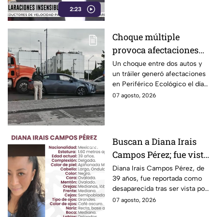
sobre Huixcolotla,
2:23
comparar el mal estado de las
calles de Huixcolotla con los
repitiendo el guión de
cráteres dejados por la guerra
las también morenistas
Choque múltiple
en Palestina. Tras la polémica y
Nayeli Salvatori y
provoca afectaciones
el rechazo, el mandatario tuvo
que salir a pedir disculpas…
Grace Palomares
en Periférico Ecológico
Un choque entre dos autos y
pero la pregunta es: ¿Basta
un tráiler generó afectaciones
hoy viernes
con decir “me equivoqué”
en Periférico Ecológico el día
cada vez que una declaración
de hoy, con dirección a la 24
07 agosto, 2026
genera indignación?
Sur, en la ciudad de Puebla.
Buscan a Diana Irais
Campos Pérez; fue vista
por última vez en la
Diana Irais Campos Pérez, de
39 años, fue reportada como
ciudad de Puebla
desaparecida tras ser vista por
última vez el 6 de agosto en
07 agosto, 2026
Puebla.