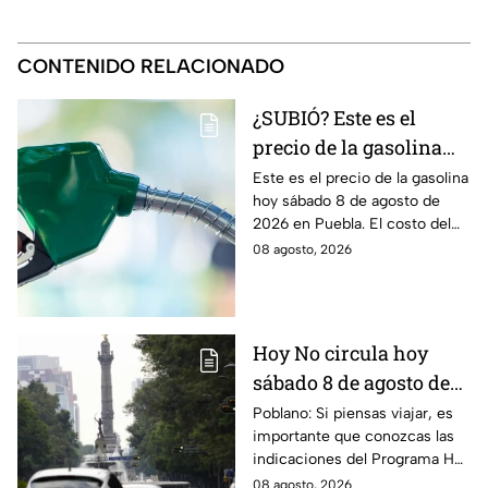
CONTENIDO RELACIONADO
¿SUBIÓ? Este es el
precio de la gasolina
Puebla hoy sábado 8 de
Este es el precio de la gasolina
hoy sábado 8 de agosto de
agosto de 2026
2026 en Puebla. El costo del
combustible cambia todos los
08 agosto, 2026
días, checa la actualización.
Hoy No circula hoy
sábado 8 de agosto de
2026: ¿Qué autos no
Poblano: Si piensas viajar, es
importante que conozcas las
transitan en la CDMX y
indicaciones del Programa Hoy
EdoMex?
No Circula HOY sábado 8 de
08 agosto, 2026