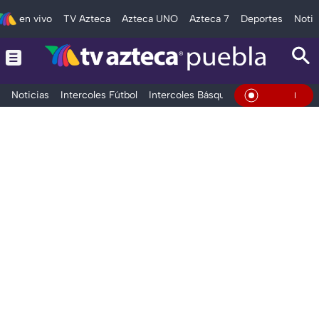
en vivo
TV Azteca
Azteca UNO
Azteca 7
Deportes
Notic
Noticias
Intercoles Fútbol
Intercoles Básquetbol
Deportes
T
En Vivo