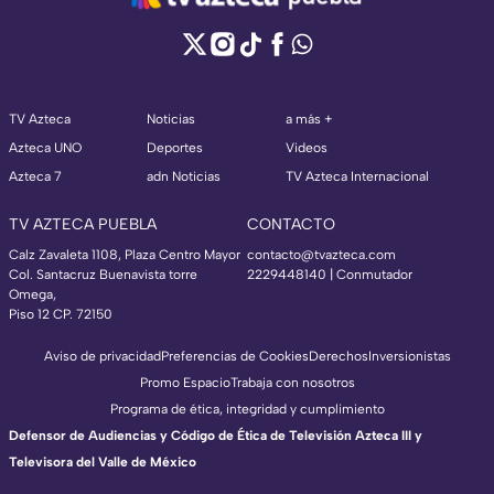
TV Azteca
Noticias
a más +
Azteca UNO
Deportes
Videos
Azteca 7
adn Noticias
TV Azteca Internacional
TV AZTECA PUEBLA
CONTACTO
Calz Zavaleta 1108, Plaza Centro Mayor
contacto@tvazteca.com
Col. Santacruz Buenavista torre
2229448140 | Conmutador
Omega,
Piso 12 CP. 72150
Aviso de privacidad
Preferencias de Cookies
Derechos
Inversionistas
Promo Espacio
Trabaja con nosotros
Programa de ética, integridad y cumplimiento
Defensor de Audiencias y Código de Ética de Televisión Azteca III y
Televisora del Valle de México