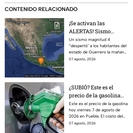
CONTENIDO RELACIONADO
¡Se activan las
ALERTAS! Sismo
despierta a Guerrero
Un sismo magnitud 4
“despertó" a los habitantes del
hoy viernes; ¿Se
estado de Guerrero la mañana
percibió en Puebla?
de hoy viernes 7 de agosto de
07 agosto, 2026
2026. Las autoridades evalúan
la zona.
¿SUBIÓ? Este es el
precio de la gasolina
Puebla hoy viernes 7 de
Este es el precio de la gasolina
hoy viernes 7 de agosto de
agosto de 2026
2026 en Puebla. El costo del
combustible cambia todos los
07 agosto, 2026
días, checa la actualización.