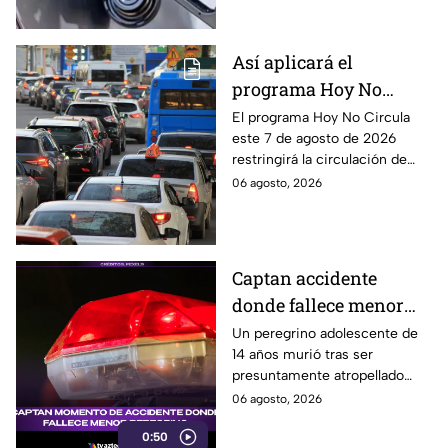
Así aplicará el
programa Hoy No
Circula este 7 de agosto
El programa Hoy No Circula
este 7 de agosto de 2026
de 2026 en CDMX y
restringirá la circulación de
Edomex
vehículos en la Ciudad de
06 agosto, 2026
México y los municipios
conurbados del Edomex.
Captan accidente
donde fallece menor
peregrino en Estado de
Un peregrino adolescente de
14 años murió tras ser
México
presuntamente atropellado
mientras entrenaba en
06 agosto, 2026
bicicleta para una
0:50
peregrinación en el Estado de