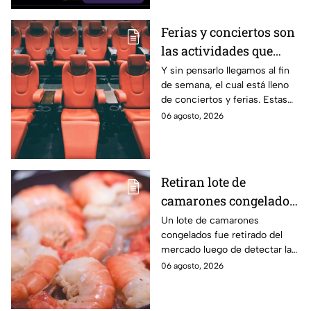
México.
Ferias y conciertos son
las actividades que
habrá en Puebla del 7 al
Y sin pensarlo llegamos al fin
de semana, el cual está lleno
9 de agosto
de conciertos y ferias. Estas
son las actividades que habrá
06 agosto, 2026
del 7 al 9 de agosto en Puebla.
Retiran lote de
camarones congelados
por riesgo sanitario;
Un lote de camarones
congelados fue retirado del
detectan salmonella en
mercado luego de detectar la
España
presencia de salmonella, una
06 agosto, 2026
bacteria que puede provocar
enfermedades
gastrointestinales tras su