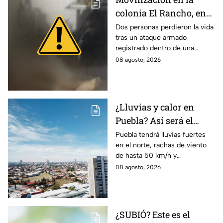
colonia El Rancho, en
San Matías
Dos personas perdieron la vida
tras un ataque armado
Tlalancaleca, Puebla;
registrado dentro de una
reportan dos personas
vivienda ubicada en la colonia
08 agosto, 2026
sin vida
El Rancho, en San Matías
Tlalancaleca, Puebla.
¿Lluvias y calor en
Puebla? Así será el
clima HOY sábado 8 de
Puebla tendrá lluvias fuertes
en el norte, rachas de viento
agosto
de hasta 50 km/h y
temperaturas de hasta 40 °C
08 agosto, 2026
el día de hoy; así estará el
clima este sábado.
¿SUBIÓ? Este es el