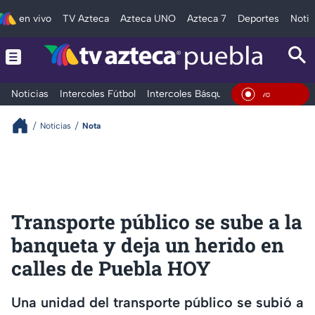
en vivo
TV Azteca
Azteca UNO
Azteca 7
Deportes
Notic
Noticias
Intercoles Fútbol
Intercoles Básquetbol
Deportes
T
En Viv
Noticias
Nota
Transporte público se sube a la
banqueta y deja un herido en
calles de Puebla HOY
Una unidad del transporte público se subió a