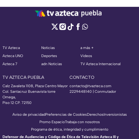
TV Azteca
Noticias
a más +
Azteca UNO
Deportes
Videos
Azteca 7
adn Noticias
TV Azteca Internacional
TV AZTECA PUEBLA
CONTACTO
Calz Zavaleta 1108, Plaza Centro Mayor
contacto@tvazteca.com
Col. Santacruz Buenavista torre
2229448140 | Conmutador
Omega,
Piso 12 CP. 72150
Aviso de privacidad
Preferencias de Cookies
Derechos
Inversionistas
Promo Espacio
Trabaja con nosotros
Programa de ética, integridad y cumplimiento
Defensor de Audiencias y Código de Ética de Televisión Azteca III y