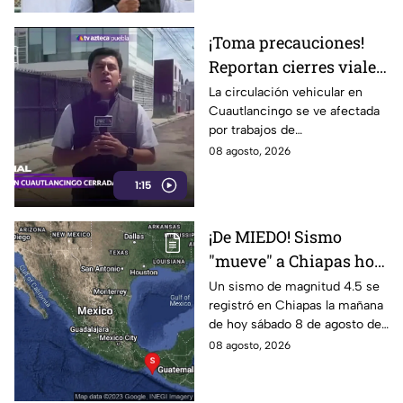
¡Toma precauciones!
Reportan cierres viales
en Cuautlancingo hoy
La circulación vehicular en
Cuautlancingo se ve afectada
sábado; vías alternas
por trabajos de
reencarpetamiento la mañana
08 agosto, 2026
de hoy sábado 8 de agosto de
1:15
2026. Checa los detalles.
¡De MIEDO! Sismo
"mueve" a Chiapas hoy
sábado: ¿Cuáles son los
Un sismo de magnitud 4.5 se
registró en Chiapas la mañana
daños?
de hoy sábado 8 de agosto de
2026, lo que generó alerta
08 agosto, 2026
entre los habitantes. Estos son
los detalles.