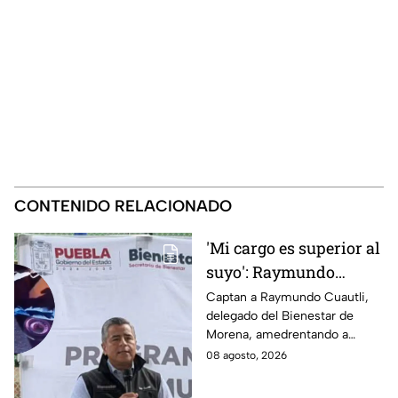
CONTENIDO RELACIONADO
'Mi cargo es superior al
suyo': Raymundo
Cuautli, funcionario de
Captan a Raymundo Cuautli,
delegado del Bienestar de
Morena, amedrenta a
Morena, amedrentando a
policías tras chocarlos
policías de San Andrés Cholula
08 agosto, 2026
por conducir
tras chocarlos por conducir
presuntamente ebrio
presuntamente ebrio