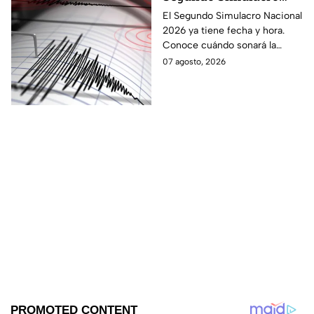
Nacional 2026? A esta
El Segundo Simulacro Nacional
2026 ya tiene fecha y hora.
hora sonará la alerta
Conoce cuándo sonará la
sísmica
alerta sísmica y qué ocurrirá
07 agosto, 2026
con los celulares.