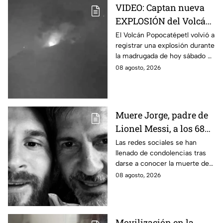
VIDEO: Captan nueva
EXPLOSIÓN del Volcán
Popocatépetl hoy;
El Volcán Popocatépetl volvió a
registrar una explosión durante
arrojó LAVA
la madrugada de hoy sábado 8
de agosto de 2026; arrojó lava
08 agosto, 2026
y pedazos de roca caliente.
Muere Jorge, padre de
Lionel Messi, a los 68
años; esto se sabe
Las redes sociales se han
llenado de condolencias tras
darse a conocer la muerte de
Jorge, padre de Lionel Messi, a
08 agosto, 2026
los 68 años de edad. Esto se
sabe.
Movilización en la