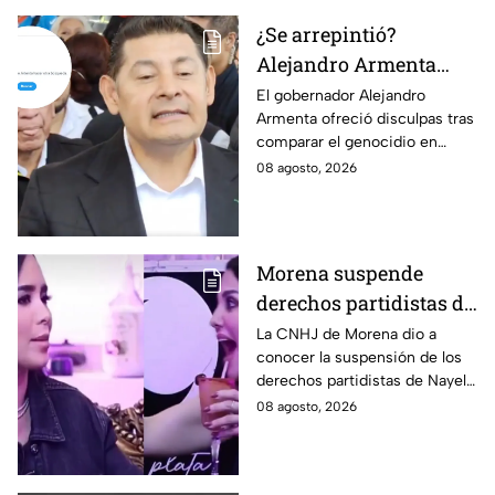
¿Se arrepintió?
Alejandro Armenta
elimina disculpas tras
El gobernador Alejandro
Armenta ofreció disculpas tras
comparar genocidio
comparar el genocidio en
palestino con baches;
Palestina con baches; sin
08 agosto, 2026
Morena calla
embargo, las eliminó, lo que
volvió a generar críticas.
Morena suspende
derechos partidistas de
Nayeli Salvatori y
La CNHJ de Morena dio a
conocer la suspensión de los
Graciela Palomares
derechos partidistas de Nayeli
tras dichos contra
Salvatori y Graciela Palomares
08 agosto, 2026
adultos mayores
tras dichos contra adultos
mayores.