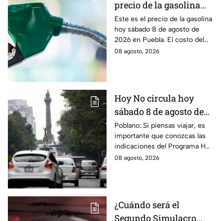
precio de la gasolina
Puebla hoy sábado 8 de
Este es el precio de la gasolina
hoy sábado 8 de agosto de
agosto de 2026
2026 en Puebla. El costo del
combustible cambia todos los
08 agosto, 2026
días, checa la actualización.
Hoy No circula hoy
sábado 8 de agosto de
2026: ¿Qué autos no
Poblano: Si piensas viajar, es
importante que conozcas las
transitan en la CDMX y
indicaciones del Programa Hoy
EdoMex?
No Circula HOY sábado 8 de
08 agosto, 2026
agosto de 2026 en la CDMX y
EdoMex.
¿Cuándo será el
Segundo Simulacro