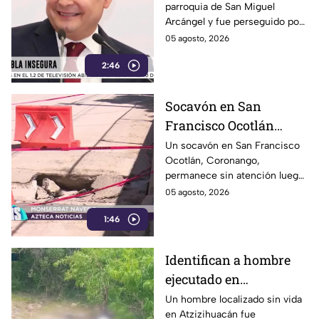
parroquia de San Miguel
delincuentes: feligreses
Arcángel y fue perseguido por
detienen a presunto
los propios feligreses, quienes
05 agosto, 2026
ladrón ante la
lograron detenerlo antes de
inseguridad en la
2:46
entregarlo a la policía. Vecinos
denuncian que los robos son
Puebla de Alejandro
constantes y acusan falta de
Armenta
Socavón en San
vigilancia.
Francisco Ocotlán
permanece abierto tras
Un socavón en San Francisco
Ocotlán, Coronango,
lluvias
permanece sin atención luego
de formarse hace más de 15
05 agosto, 2026
días en una zona cercana a una
1:46
escuela, representando un
riesgo para peatones y
automovilistas
Identifican a hombre
ejecutado en
Atzizihuacán; fue
Un hombre localizado sin vida
en Atzizihuacán fue
privado de la libertad