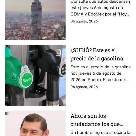
de agosto en CDMX y
Consulta qué autos descansan
este jueves 6 de agosto en
EdoMex como parte del
CDMX y EdoMex por el “Hoy
Hoy No Circula
No Circula"; evita multas y el
06 agosto, 2026
envío de tu vehículo al
corralón.
¿SUBIÓ? Este es el
precio de la gasolina
Puebla hoy jueves 6 de
Este es el precio de la gasolina
hoy jueves 6 de agosto de
agosto de 2026
2026 en Puebla. El costo del
combustible cambia todos los
06 agosto, 2026
días, checa la actualización.
Ahora son los
ciudadanos los que
detienen a los
Un hombre ingresó a robar a la