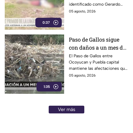
identificado como Gerardo
“N”, de 27 años, quien
05 agosto, 2026
presuntamente fue privado de
0:37
la libertad junto con su
padrastro, quien continúa
desaparecido.
Paso de Gallos sigue
con daños a un mes de
afectaciones por
El Paso de Gallos entre
Ocoyucan y Puebla capital
lluvias
mantiene las afectaciones que
dejó el aumento del nivel del
05 agosto, 2026
río Atoyac durante las lluvias
1:35
de julio, mientras habitantes
continúan cruzando con
temor.
Ver más