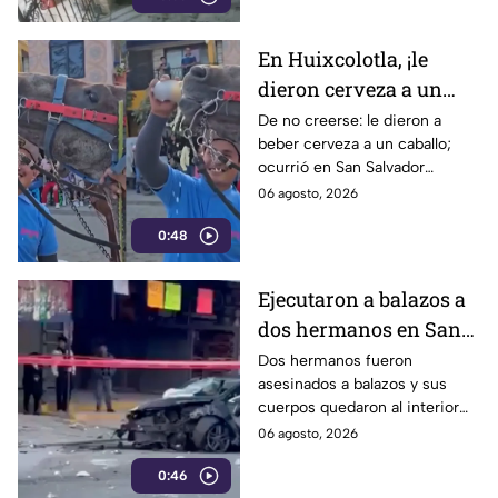
En Huixcolotla, ¡le
dieron cerveza a un
caballo!
De no creerse: le dieron a
beber cerveza a un caballo;
ocurrió en San Salvador
Huixcolotla, durante la fiesta
06 agosto, 2026
patronal del “divino salvador”.
0:48
Ejecutaron a balazos a
dos hermanos en San
Salvador Huixcolotla
Dos hermanos fueron
asesinados a balazos y sus
cuerpos quedaron al interior
de un automóvil en el
06 agosto, 2026
municipio de San Salvador
0:46
Huixcolotla.