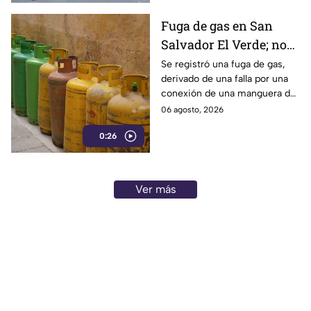
Fuga de gas en San
Salvador El Verde; no
se reportaron daños
Se registró una fuga de gas,
derivado de una falla por una
conexión de una manguera de
una pipa de gas LP, que se
06 agosto, 2026
encontraba en una gasera
0:26
ubicada en la localidad de San
Simón Atzitzintla en el
municipio de San Salvador el
Verde.
Ver más