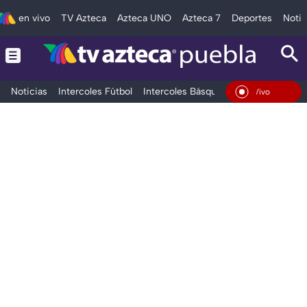
en vivo
TV Azteca
Azteca UNO
Azteca 7
Deportes
Notic
Noticias
Intercoles Fútbol
Intercoles Básquetbol
Deportes
T
En Vivo