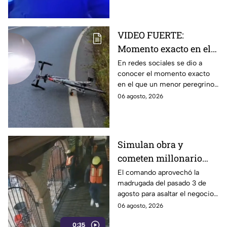
en Puebla.
VIDEO FUERTE:
Momento exacto en el
que muere menor
En redes sociales se dio a
conocer el momento exacto
PEREGRINO arrollado
en el que un menor peregrino
por auto en carretera
perdió la vida arrollado por un
06 agosto, 2026
auto en la carretera Toluca–
Ciudad Altamirano.
Simulan obra y
cometen millonario
robo en la colonia
El comando aprovechó la
madrugada del pasado 3 de
Zaragoza
agosto para asaltar el negocio
“Coyote burguer”, sucursal
06 agosto, 2026
Zaragoza.
0:35