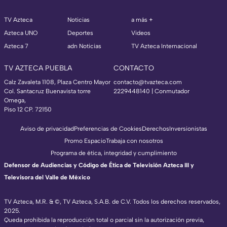
TV Azteca
Noticias
a más +
Azteca UNO
Deportes
Videos
Azteca 7
adn Noticias
TV Azteca Internacional
TV AZTECA PUEBLA
CONTACTO
Calz Zavaleta 1108, Plaza Centro Mayor
contacto@tvazteca.com
Col. Santacruz Buenavista torre
2229448140 | Conmutador
Omega,
Piso 12 CP. 72150
Aviso de privacidad
Preferencias de Cookies
Derechos
Inversionistas
Promo Espacio
Trabaja con nosotros
Programa de ética, integridad y cumplimiento
Defensor de Audiencias y Código de Ética de Televisión Azteca III y
Televisora del Valle de México
TV Azteca, M.R. & ©, TV Azteca, S.A.B. de C.V. Todos los derechos reservados,
2025.
Queda prohibida la reproducción total o parcial sin la autorización previa,