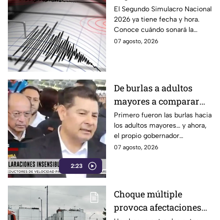
Nacional 2026? A esta
El Segundo Simulacro Nacional
2026 ya tiene fecha y hora.
hora sonará la alerta
Conoce cuándo sonará la
sísmica
alerta sísmica y qué ocurrirá
07 agosto, 2026
con los celulares.
De burlas a adultos
mayores a comparar
Puebla con Palestina:
Primero fueron las burlas hacia
los adultos mayores… y ahora,
Alejandro Armenta se
el propio gobernador
disculpa “a modo” por
morenista Alejandro Armenta
07 agosto, 2026
sus insensibles dichos
tropieza con sus palabras al
sobre Huixcolotla,
2:23
comparar el mal estado de las
calles de Huixcolotla con los
repitiendo el guión de
cráteres dejados por la guerra
las también morenistas
Choque múltiple
en Palestina. Tras la polémica y
Nayeli Salvatori y
provoca afectaciones
el rechazo, el mandatario tuvo
que salir a pedir disculpas…