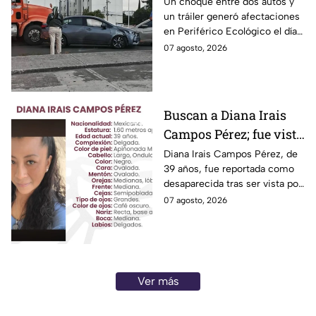
Grace Palomares
en Periférico Ecológico
Un choque entre dos autos y
pero la pregunta es: ¿Basta
un tráiler generó afectaciones
hoy viernes
con decir “me equivoqué”
en Periférico Ecológico el día
cada vez que una declaración
de hoy, con dirección a la 24
07 agosto, 2026
genera indignación?
Sur, en la ciudad de Puebla.
Buscan a Diana Irais
Campos Pérez; fue vista
por última vez en la
Diana Irais Campos Pérez, de
39 años, fue reportada como
ciudad de Puebla
desaparecida tras ser vista por
última vez el 6 de agosto en
07 agosto, 2026
Puebla.
Ver más