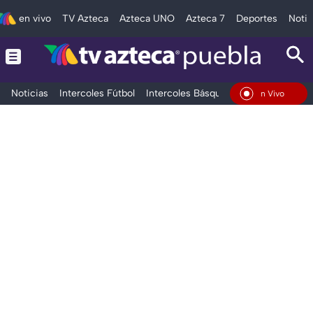
en vivo
TV Azteca
Azteca UNO
Azteca 7
Deportes
Notic
Noticias
Intercoles Fútbol
Intercoles Básquetbol
Deportes
T
En Vivo