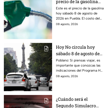
precio de la gasolina
Puebla hoy sábado 8 de
Este es el precio de la gasolina
hoy sábado 8 de agosto de
agosto de 2026
2026 en Puebla. El costo del
combustible cambia todos los
08 agosto, 2026
días, checa la actualización.
Hoy No circula hoy
sábado 8 de agosto de
2026: ¿Qué autos no
Poblano: Si piensas viajar, es
importante que conozcas las
transitan en la CDMX y
indicaciones del Programa Hoy
EdoMex?
No Circula HOY sábado 8 de
08 agosto, 2026
agosto de 2026 en la CDMX y
EdoMex.
¿Cuándo será el
Segundo Simulacro