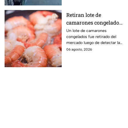
Retiran lote de
camarones congelados
por riesgo sanitario;
Un lote de camarones
congelados fue retirado del
detectan salmonella en
mercado luego de detectar la
España
presencia de salmonella, una
06 agosto, 2026
bacteria que puede provocar
enfermedades
gastrointestinales tras su
consumo.