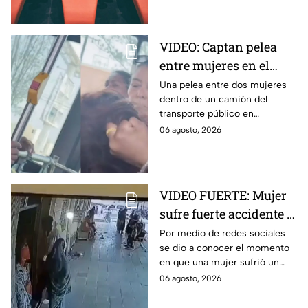
VIDEO: Captan pelea
entre mujeres en el
transporte público; así
Una pelea entre dos mujeres
dentro de un camión del
se desgreñaron en
transporte público en
Monterrey
Monterrey, Nuevo León, quedó
06 agosto, 2026
captada en video y se viralizó
en redes sociales.
VIDEO FUERTE: Mujer
sufre fuerte accidente a
los pocos segundos de
Por medio de redes sociales
se dio a conocer el momento
haber salido del
en que una mujer sufrió un
hospital
fuerte accidente a los pocos
06 agosto, 2026
segundos de haber salido del
hospital.