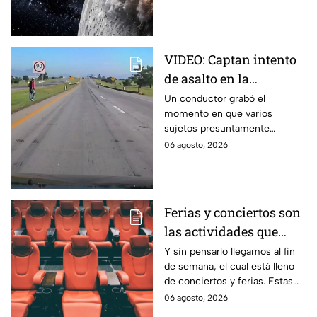
nube de polvo y formando un
nuevo cráter.
VIDEO: Captan intento
de asalto en la
autopista Arco Norte;
Un conductor grabó el
momento en que varios
delincuentes arrojaron
sujetos presuntamente
piedras y llantas
intentaron cometer un asalto
06 agosto, 2026
sobre la autopista Arco Norte a
la altura de Tlaxcala
Ferias y conciertos son
las actividades que
habrá en Puebla del 7 al
Y sin pensarlo llegamos al fin
de semana, el cual está lleno
9 de agosto
de conciertos y ferias. Estas
son las actividades que habrá
06 agosto, 2026
del 7 al 9 de agosto en Puebla.