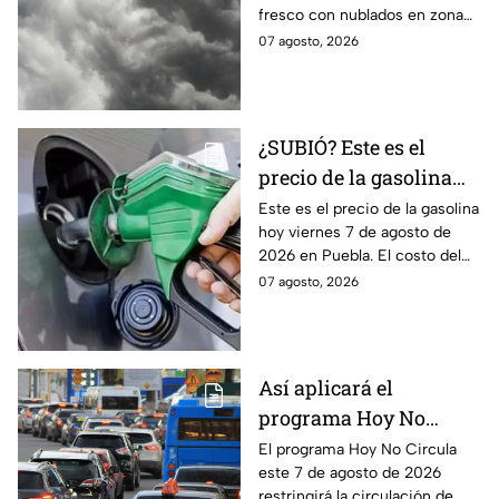
fresco con nublados en zona
centro y norte, mientras que al
07 agosto, 2026
sur habrá temperaturas
elevadas.
¿SUBIÓ? Este es el
precio de la gasolina
Puebla hoy viernes 7 de
Este es el precio de la gasolina
hoy viernes 7 de agosto de
agosto de 2026
2026 en Puebla. El costo del
combustible cambia todos los
07 agosto, 2026
días, checa la actualización.
Así aplicará el
programa Hoy No
Circula este 7 de agosto
El programa Hoy No Circula
este 7 de agosto de 2026
de 2026 en CDMX y
restringirá la circulación de