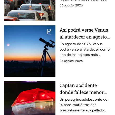
Edomex
vehículos en la Ciudad de
06 agosto, 2026
México y los municipios
conurbados del Edomex.
Así podrá verse Venus
al atardecer en agosto
este 2026: ¿Cuándo y
En agosto de 2026, Venus
podrá verse al atardecer como
dónde observarlo
uno de los objetos más
desde Puebla?
brillantes del cielo. Conoce la
06 agosto, 2026
fecha, horario y hacia dónde
mirar desde Puebla.
Captan accidente
donde fallece menor
peregrino en Estado de
Un peregrino adolescente de
14 años murió tras ser
México
presuntamente atropellado