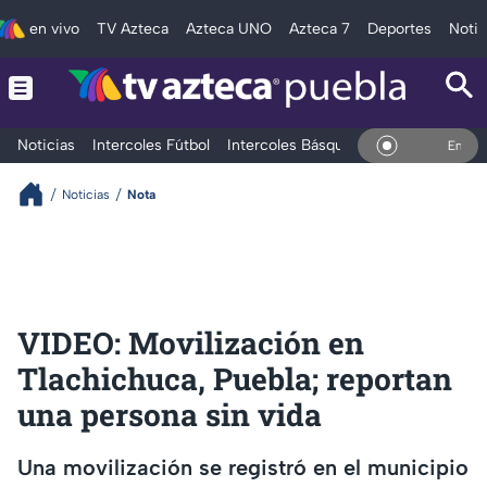
en vivo
TV Azteca
Azteca UNO
Azteca 7
Deportes
Notic
Noticias
Intercoles Fútbol
Intercoles Básquetbol
Deportes
T
En Vivo
Noticias
Nota
VIDEO: Movilización en
Tlachichuca, Puebla; reportan
una persona sin vida
Una movilización se registró en el municipio