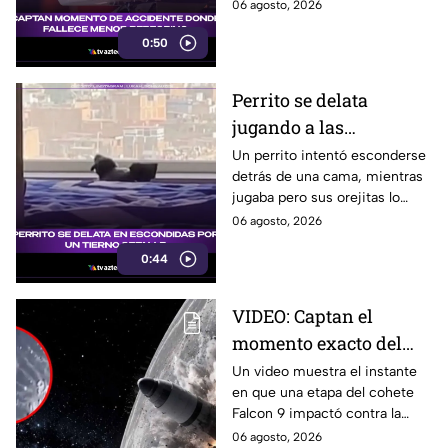
mientras entrenaba en
06 agosto, 2026
bicicleta para una
0:50
peregrinación en el Estado de
México.
Perrito se delata
jugando a las
escondidas y conquista
Un perrito intentó esconderse
detrás de una cama, mientras
las redes
jugaba pero sus orejitas lo
delataron. El tierno video
06 agosto, 2026
conquistó a miles de usuarios.
0:44
VIDEO: Captan el
momento exacto del
impacto de cohete
Un video muestra el instante
en que una etapa del cohete
contra la Luna; así
Falcon 9 impactó contra la
reaccionó
luna, levantando una enorme
06 agosto, 2026