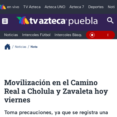
en vivo
TV Azteca
Azteca UNO
Azteca 7
Deportes
Notic
Noticias
Intercoles Fútbol
Intercoles Básquetbol
Deportes
T
En Vivo
Noticias
Nota
Movilización en el Camino
Real a Cholula y Zavaleta hoy
viernes
Toma precauciones, ya que se registra una