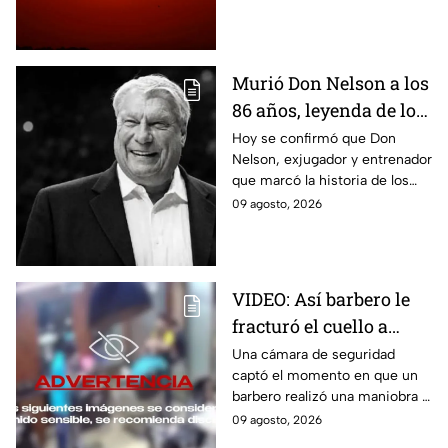
intensificar la sensación de
bochorno en Puebla.
Murió Don Nelson a los
86 años, leyenda de los
Boston Celtics y la NBA
Hoy se confirmó que Don
Nelson, exjugador y entrenador
que marcó la historia de los
Boston Celtics y la NBA, murió
09 agosto, 2026
en su casa acompañado de su
familia.
VIDEO: Así barbero le
fracturó el cuello a
cliente durante ´masaje´
Una cámara de seguridad
captó el momento en que un
barbero realizó una maniobra a
modo de masaje y le fracturó
09 agosto, 2026
el cuello a un cliente en la