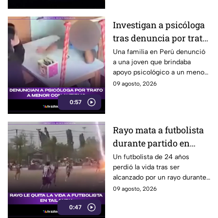
Investigan a psicóloga
tras denuncia por trato
a menor con autismo
Una familia en Perú denunció
a una joven que brindaba
apoyo psicológico a un menor
con autismo no verbal, tras
09 agosto, 2026
detectar una situación
0:57
preocupante.
Rayo mata a futbolista
durante partido en
Tailandia
Un futbolista de 24 años
perdió la vida tras ser
alcanzado por un rayo durante
una tormenta en partido en
09 agosto, 2026
Tailandia. Al menos 10
0:47
personas resultaron heridas.