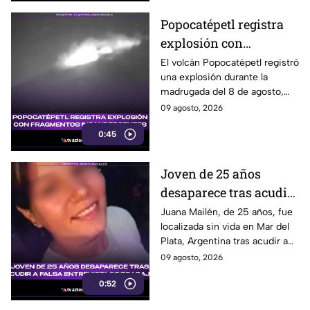
Popocatépetl registra
explosión con
fragmentos
El volcán Popocatépetl registró
una explosión durante la
incandescentes
madrugada del 8 de agosto,
acompañada de fragmentos
09 agosto, 2026
incandescentes y una columna
0:45
de ceniza.
Joven de 25 años
desaparece tras acudir
a falsa entrevista de
Juana Mailén, de 25 años, fue
localizada sin vida en Mar del
trabajo
Plata, Argentina tras acudir a
una presunta entrevista de
09 agosto, 2026
trabajo contactada por
0:52
Facebook.