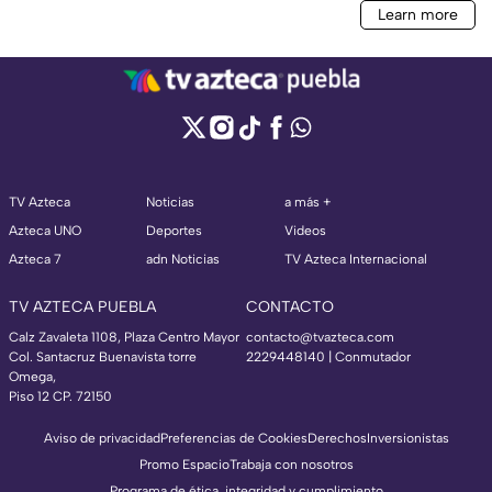
TV Azteca
Noticias
a más +
Azteca UNO
Deportes
Videos
Azteca 7
adn Noticias
TV Azteca Internacional
TV AZTECA PUEBLA
CONTACTO
Calz Zavaleta 1108, Plaza Centro Mayor
contacto@tvazteca.com
Col. Santacruz Buenavista torre
2229448140 | Conmutador
Omega,
Piso 12 CP. 72150
Aviso de privacidad
Preferencias de Cookies
Derechos
Inversionistas
Promo Espacio
Trabaja con nosotros
Programa de ética, integridad y cumplimiento