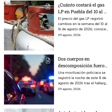
¿Cuánto costará el gas
LP en Puebla del 10 al 16
de agosto? Este será el
El precio del gas LP registró
cambios en la semana del 10 al
precio
16 de agosto de 2026; conoce
cuánto costará el kilo y el
09 agosto, 2026
tanque de 20 kilos en Puebla.
Dos cuerpos en
descomposición fueron
encontrados en
Una movilización policiaca se
registró la noche de este 8 de
Ahuatlán, Puebla, HOY:
agosto de 2026 tras el hallazgo
Esto se sabe
de dos cuerpos en
09 agosto, 2026
descomposición en Ahuatlán,
Puebla.