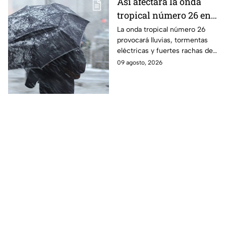
Así afectará la onda
tropical número 26 en
Puebla: Pronóstico y
La onda tropical número 26
provocará lluvias, tormentas
riesgos
eléctricas y fuertes rachas de
viento en Puebla, con mayor
09 agosto, 2026
intensidad en algunas
regiones.