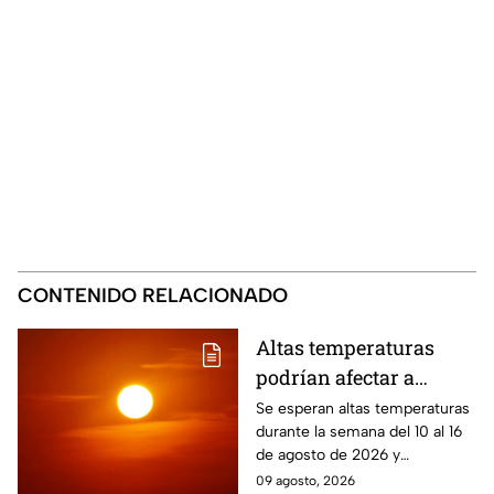
CONTENIDO RELACIONADO
Altas temperaturas
podrían afectar a
Puebla del 10 al 16 de
Se esperan altas temperaturas
durante la semana del 10 al 16
agosto: Regiones en
de agosto de 2026 y
riesgo
condiciones que podrían
09 agosto, 2026