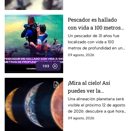
India.
Pescador es hallado
con vida a 100 metros
de profundidad tras 15
Un pescador de 31 años fue
localizado con vida a 100
días
metros de profundidad en un
cenote de Veracruz, tras
09 agosto, 2026
permanecer desaparecido
1:03
durante 15 días.
¡Mira al cielo! Así
puedes ver la
alineación planetaria
Una alineación planetaria será
visible el próximo 12 de agosto
del 12 de agosto desde
de 2026: descubre a qué hora
Puebla
mirar y como disfrutar desde
09 agosto, 2026
puntos de avistamiento en
Puebla.