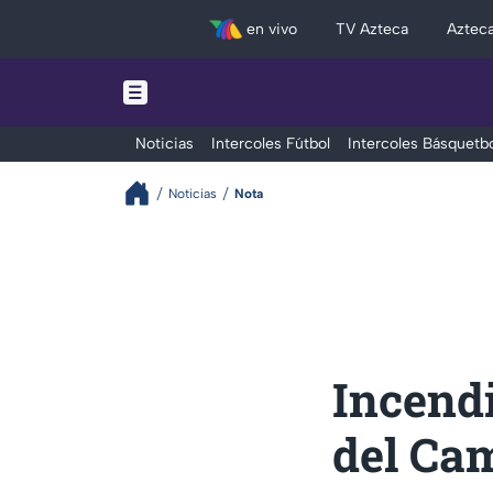
en vivo
TV Azteca
Aztec
Noticias
Intercoles Fútbol
Intercoles Básquetbo
Noticias
Nota
Incend
del Ca