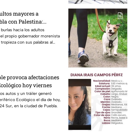
dultos mayores a
la con Palestina:
enta se disculpa “a
burlas hacia los adultos
 el propio gobernador morenista
 insensibles dichos sobre
tropieza con sus palabras al
epitiendo el guión de las
tado de las calles de Huixcolotla
istas Nayeli Salvatori y
jados por la guerra en Palestina.
res
 el rechazo, el mandatario tuvo
isculpas… pero la pregunta es:
“me equivoqué” cada vez que una
le provoca afectaciones
a indignación?
Ecológico hoy viernes
s autos y un tráiler generó
riférico Ecológico el día de hoy,
24 Sur, en la ciudad de Puebla.