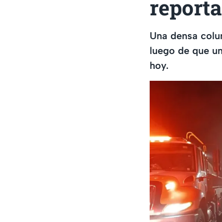
report
Una densa colum
luego de que u
hoy.