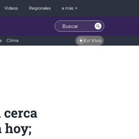
Regionales
Videos
a más +
En Vivo
a
Clima
 cerca
 hoy;