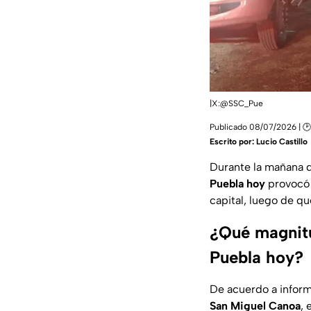
|X:@SSC_Pue
Publicado 08/07/2026 | 🕑
Escrito por:
Lucio Castillo
Durante la mañana d
Puebla hoy
provocó 
capital, luego de q
¿Qué magnitu
Puebla hoy?
De acuerdo a informa
San Miguel Canoa
, 