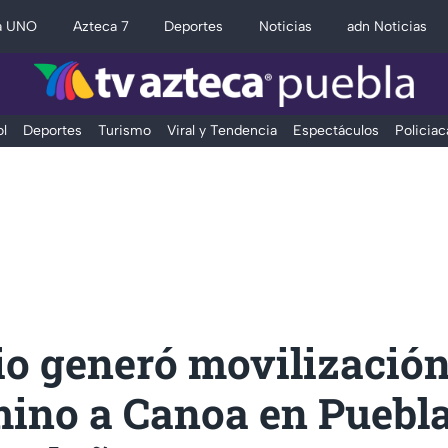
a UNO
Azteca 7
Deportes
Noticias
adn Noticias
l
Deportes
Turismo
Viral y Tendencia
Espectáculos
Policiac
io generó movilización
mino a Canoa en Puebla