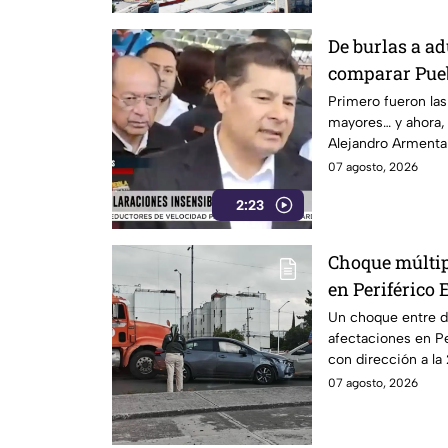
De burlas a a
comparar Pueb
Alejandro Arm
Primero fueron las 
mayores… y ahora,
modo” por sus
Alejandro Armenta 
Huixcolotla, r
comparar el mal es
07 agosto, 2026
también moren
con los cráteres de
Grace Paloma
2:23
Tras la polémica y
que salir a pedir d
¿Basta con decir 
Choque múltip
declaración gener
en Periférico 
Un choque entre do
afectaciones en Pe
con dirección a la 
07 agosto, 2026