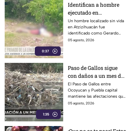
automovilistas
Identifican a hombre
ejecutado en
Atzizihuacán; fue
Un hombre localizado sin vida
en Atzizihuacán fue
privado de la libertad
identificado como Gerardo
“N”, de 27 años, quien
05 agosto, 2026
presuntamente fue privado de
0:37
la libertad junto con su
padrastro, quien continúa
desaparecido.
Paso de Gallos sigue
con daños a un mes de
afectaciones por
El Paso de Gallos entre
Ocoyucan y Puebla capital
lluvias
mantiene las afectaciones que
dejó el aumento del nivel del
05 agosto, 2026
río Atoyac durante las lluvias
1:35
de julio, mientras habitantes
continúan cruzando con
temor.