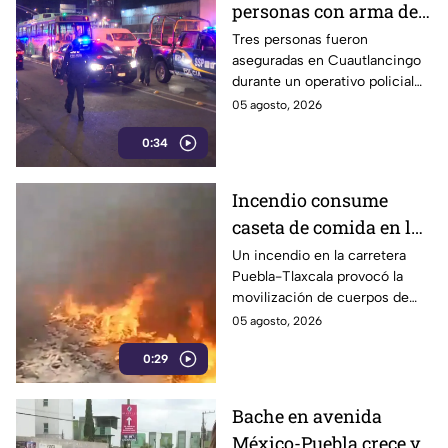
personas con arma de
fuego tras robo de
Tres personas fueron
aseguradas en Cuautlancingo
camioneta en
durante un operativo policial
Cuautlancingo
en Trinidad Sanctorum, donde
05 agosto, 2026
también localizaron un arma
0:34
de fuego y una camioneta con
reporte de robo con violencia.
Incendio consume
caseta de comida en la
carretera Puebla-
Un incendio en la carretera
Puebla-Tlaxcala provocó la
Tlaxcala
movilización de cuerpos de
emergencia luego de que las
05 agosto, 2026
llamas alcanzaron una caseta
0:29
de comida ubicada en la zona
de El Siete y Medio; no se
reportaron personas
Bache en avenida
lesionadas.
México-Puebla crece y