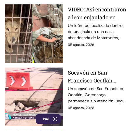
VIDEO: Así encontraron
a león enjaulado en
casa abandonada en
Un león fue localizado dentro
de una jaula en una casa
Matamoros,
abandonada de Matamoros,
Tamaulipas
Tamaulipas. El hallazgo
05 agosto, 2026
movilizó a equipos de rescate
durante varias horas.
Socavón en San
Francisco Ocotlán
permanece abierto tras
Un socavón en San Francisco
Ocotlán, Coronango,
lluvias
permanece sin atención luego
de formarse hace más de 15
05 agosto, 2026
días en una zona cercana a una
1:46
escuela, representando un
riesgo para peatones y