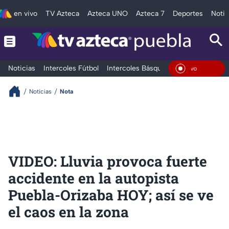
en vivo
TV Azteca
Azteca UNO
Azteca 7
Deportes
Notic
Noticias
Intercoles Fútbol
Intercoles Básquetbol
Deportes
T
En Viv
Noticias
Nota
VIDEO: Lluvia provoca fuerte
accidente en la autopista
Puebla-Orizaba HOY; así se ve
el caos en la zona