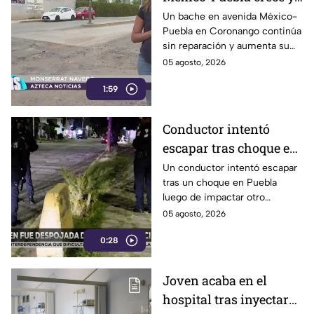
afecta a conductores en
Un bache en avenida México-
Puebla en Coronango continúa
Coronango
sin reparación y aumenta su
profundidad por el paso
05 agosto, 2026
constante de vehículos
1:59
pesados, generando riesgos y
daños para automovilistas de la
zona.
Conductor intentó
escapar tras choque en
avenida Juárez de
Un conductor intentó escapar
tras un choque en Puebla
Puebla
luego de impactar otro
vehículo en la zona de la 29 Sur
05 agosto, 2026
y avenida Juárez; ciudadanos
0:28
que presenciaron el accidente
evitaron su fuga.
Joven acaba en el
hospital tras inyectarse