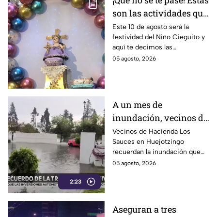
¡Que no se te pase! Estas
son las actividades que
habrá por la festividad
Este 10 de agosto será la
festividad del Niño Cieguito y
del Niño Cieguito en
aquí te decimos las
Puebla
actividades que se llevarán a
05 agosto, 2026
cabo por esta celebración
religiosa en Puebla.
A un mes de
inundación, vecinos de
Hacienda Los Sauces
Vecinos de Hacienda Los
Sauces en Huejotzingo
reconstruyen sus
recuerdan la inundación que
hogares
afectó sus viviendas hace un
05 agosto, 2026
mes y ahora avanzan en la
2:23
reconstrucción de bardas y
recuperación de su
patrimonio.
Aseguran a tres