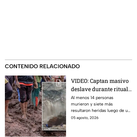
CONTENIDO RELACIONADO
VIDEO: Captan masivo
deslave durante ritual
religioso; dejó 23
Al menos 14 personas
murieron y siete más
peregrinos sin vida en
resultaron heridas luego de un
monasterio de Etiopía
deslave durante un ritual
05 agosto, 2026
religioso en un monasterio del
norte de Etiopía.