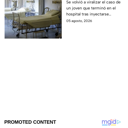
mercurio; quería ser
Se volvió a viralizar el caso de
un joven que terminó en el
como Wolverine
hospital tras inyectarse
mercurio, pues quería
05 agosto, 2026
parecerse a Wolverine. Aquí
los detalles.