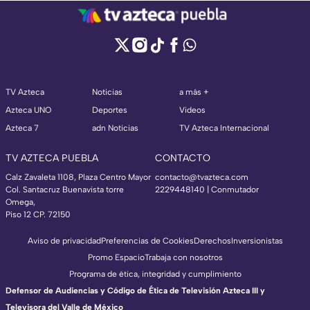
TV Azteca
Noticias
a más +
Azteca UNO
Deportes
Videos
Azteca 7
adn Noticias
TV Azteca Internacional
TV AZTECA PUEBLA
CONTACTO
Calz Zavaleta 1108, Plaza Centro Mayor
contacto@tvazteca.com
Col. Santacruz Buenavista torre
2229448140 | Conmutador
Omega,
Piso 12 CP. 72150
Aviso de privacidad
Preferencias de Cookies
Derechos
Inversionistas
Promo Espacio
Trabaja con nosotros
Programa de ética, integridad y cumplimiento
Defensor de Audiencias y Código de Ética de Televisión Azteca III y
Televisora del Valle de México