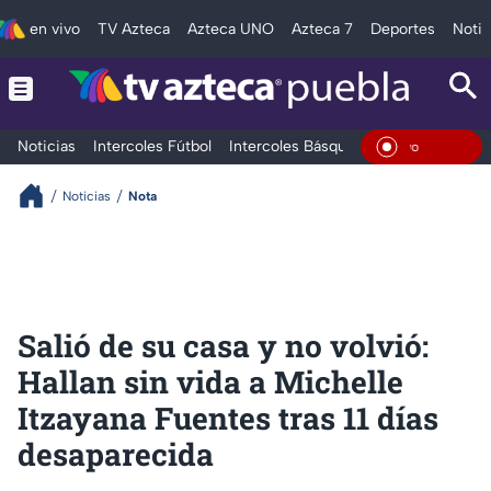
en vivo
TV Azteca
Azteca UNO
Azteca 7
Deportes
Notic
Noticias
Intercoles Fútbol
Intercoles Básquetbol
Deportes
T
En Viv
Noticias
Nota
Salió de su casa y no volvió:
Hallan sin vida a Michelle
Itzayana Fuentes tras 11 días
desaparecida