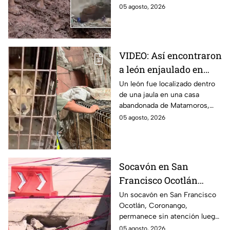
monasterio de Etiopía
deslave durante un ritual
05 agosto, 2026
religioso en un monasterio del
norte de Etiopía.
VIDEO: Así encontraron
a león enjaulado en
casa abandonada en
Un león fue localizado dentro
de una jaula en una casa
Matamoros,
abandonada de Matamoros,
Tamaulipas
Tamaulipas. El hallazgo
05 agosto, 2026
movilizó a equipos de rescate
durante varias horas.
Socavón en San
Francisco Ocotlán
permanece abierto tras
Un socavón en San Francisco
Ocotlán, Coronango,
lluvias
permanece sin atención luego
de formarse hace más de 15
05 agosto, 2026