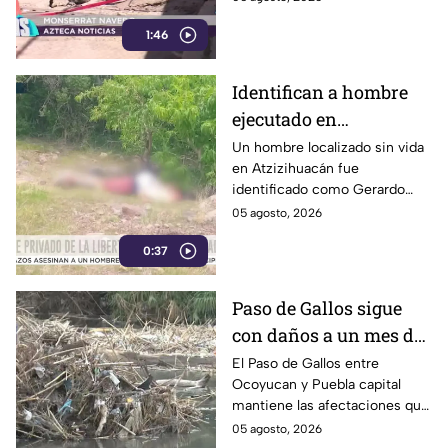
días en una zona cercana a una
1:46
escuela, representando un
riesgo para peatones y
automovilistas
Identifican a hombre
ejecutado en
Atzizihuacán; fue
Un hombre localizado sin vida
en Atzizihuacán fue
privado de la libertad
identificado como Gerardo
“N”, de 27 años, quien
05 agosto, 2026
presuntamente fue privado de
0:37
la libertad junto con su
padrastro, quien continúa
desaparecido.
Paso de Gallos sigue
con daños a un mes de
afectaciones por
El Paso de Gallos entre
Ocoyucan y Puebla capital
lluvias
mantiene las afectaciones que
dejó el aumento del nivel del
05 agosto, 2026
río Atoyac durante las lluvias