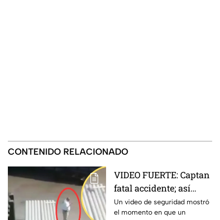
CONTENIDO RELACIONADO
VIDEO FUERTE: Captan
fatal accidente; así
montacargas atropelló
Un video de seguridad mostró
el momento en que un
a trabajador distraído