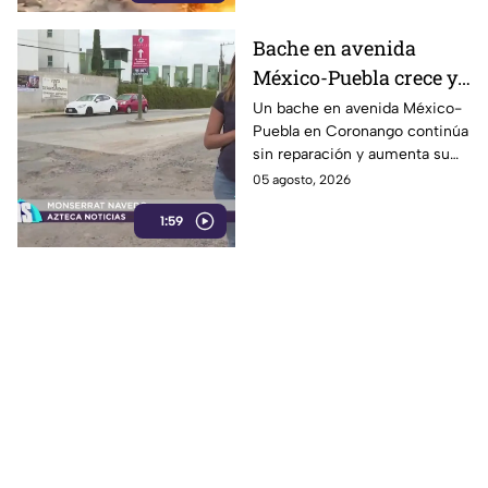
de El Siete y Medio; no se
reportaron personas
Bache en avenida
lesionadas.
México-Puebla crece y
afecta a conductores en
Un bache en avenida México-
Puebla en Coronango continúa
Coronango
sin reparación y aumenta su
profundidad por el paso
05 agosto, 2026
constante de vehículos
1:59
pesados, generando riesgos y
daños para automovilistas de la
zona.