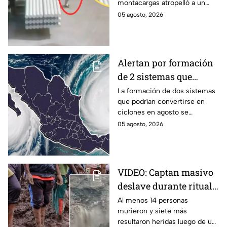
montacargas atropelló a un
en su celular
trabajador dentro de una planta
05 agosto, 2026
metalúrgica en China. Así
ocurrió el accidente.
Alertan por formación
de 2 sistemas que
podrían convertirse en
La formación de dos sistemas
que podrían convertirse en
ciclones en agosto:
ciclones en agosto se
¿Qué riesgo
mantienen bajo vigilancia en el
05 agosto, 2026
representan?
océano Pacífico por su
potencial de desarrollo.
VIDEO: Captan masivo
deslave durante ritual
religioso; dejó 23
Al menos 14 personas
murieron y siete más
peregrinos sin vida en
resultaron heridas luego de un