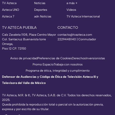
TV Azteca
Noticias
a más +
Azteca UNO
Deportes
Videos
Azteca 7
adn Noticias
TV Azteca Internacional
TV AZTECA PUEBLA
CONTACTO
Calz Zavaleta 1108, Plaza Centro Mayor
contacto@tvazteca.com
Col. Santacruz Buenavista torre
2229448140 | Conmutador
Omega,
Piso 12 CP. 72150
Aviso de privacidad
Preferencias de Cookies
Derechos
Inversionistas
Promo Espacio
Trabaja con nosotros
Programa de ética, integridad y cumplimiento
Defensor de Audiencias y Código de Ética de Televisión Azteca III y
Televisora del Valle de México
TV Azteca, M.R. & ©, TV Azteca, S.A.B. de C.V. Todos los derechos reservados,
2025.
Queda prohibida la reproducción total o parcial sin la autorización previa,
expresa y por escrito de su titular.