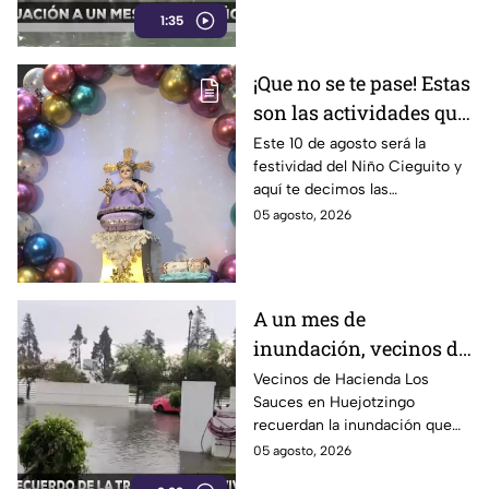
1:35
de julio, mientras habitantes
continúan cruzando con
temor.
¡Que no se te pase! Estas
son las actividades que
habrá por la festividad
Este 10 de agosto será la
festividad del Niño Cieguito y
del Niño Cieguito en
aquí te decimos las
Puebla
actividades que se llevarán a
05 agosto, 2026
cabo por esta celebración
religiosa en Puebla.
A un mes de
inundación, vecinos de
Hacienda Los Sauces
Vecinos de Hacienda Los
Sauces en Huejotzingo
reconstruyen sus
recuerdan la inundación que
hogares
afectó sus viviendas hace un
05 agosto, 2026
mes y ahora avanzan en la