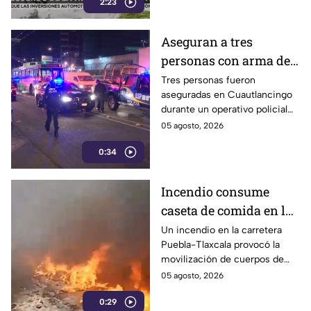
2:23
reconstrucción de bardas y
recuperación de su
patrimonio.
Aseguran a tres
personas con arma de
fuego tras robo de
Tres personas fueron
aseguradas en Cuautlancingo
camioneta en
durante un operativo policial
Cuautlancingo
en Trinidad Sanctorum, donde
05 agosto, 2026
también localizaron un arma
0:34
de fuego y una camioneta con
reporte de robo con violencia.
Incendio consume
caseta de comida en la
carretera Puebla-
Un incendio en la carretera
Puebla-Tlaxcala provocó la
Tlaxcala
movilización de cuerpos de
emergencia luego de que las
05 agosto, 2026
llamas alcanzaron una caseta
0:29
de comida ubicada en la zona