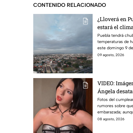
CONTENIDO RELACIONADO
¿Lloverá en P
estará el clim
Puebla tendrá chub
temperaturas de h
este domingo 9 de 
09 agosto, 2026
VIDEO: Imágen
Ángela desata
embarazada?
Fotos del cumplea
rumores sobre que 
embarazada; aunqu
Esto se sabe.
08 agosto, 2026