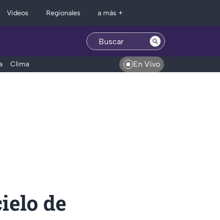
Regionales
Videos
a más +
En Vivo
a
Clima
ielo de