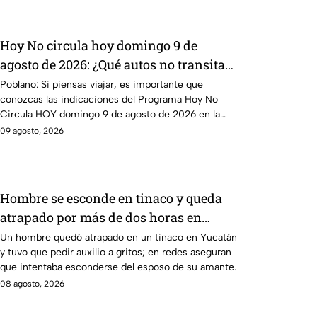
Hoy No circula hoy domingo 9 de
agosto de 2026: ¿Qué autos no transitan
en la CDMX y EdoMex?
Poblano: Si piensas viajar, es importante que
conozcas las indicaciones del Programa Hoy No
Circula HOY domingo 9 de agosto de 2026 en la
CDMX y EdoMex.
09 agosto, 2026
Hombre se esconde en tinaco y queda
atrapado por más de dos horas en
Yucatán; así lo encontraron
Un hombre quedó atrapado en un tinaco en Yucatán
y tuvo que pedir auxilio a gritos; en redes aseguran
que intentaba esconderse del esposo de su amante.
08 agosto, 2026