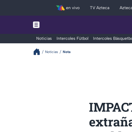
en vivo
TV Azteca
Aztec
Noticias
Intercoles Fútbol
Intercoles Básquetbo
Noticias
Nota
IMPACT
extraña