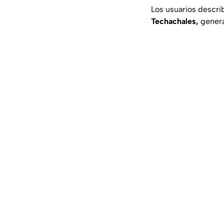
Los usuarios describ
Techachales,
genera