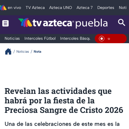
en vivo
TV Azteca
Azteca UNO
Azteca 7
Deportes
Notic
Noticias
Intercoles Fútbol
Intercoles Básquetbol
Deportes
T
En Vivo
Noticias
Nota
Revelan las actividades que
habrá por la fiesta de la
Preciosa Sangre de Cristo 2026
Una de las celebraciones de este mes es la