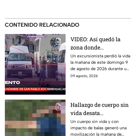
CONTENIDO RELACIONADO
VIDEO: Así quedó la
zona donde
excursionista perdió la
Un excursionista perdió la vida
la mañana de este domingo 9
vida durante un
de agosto de 2026 durante un
ASALTO en
asalto en inmediaciones de
09 agosto, 2026
Xochimehuacan,
San Pablo Xochimehuacan, en
Puebla HOY
Puebla.
Hallazgo de cuerpo sin
vida desata
movilización en
Un cuerpo sin vida y con
impacto de balas generó una
Reforma,
movilización la mañana de