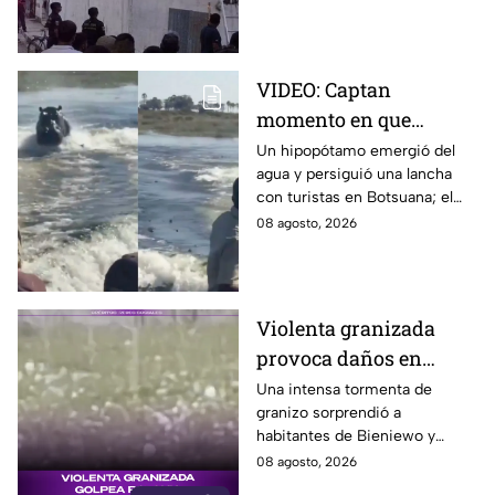
esconderse del esposo de su
amante.
VIDEO: Captan
momento en que
hipopótamo sale del
Un hipopótamo emergió del
agua y persiguió una lancha
agua para perseguir a
con turistas en Botsuana; el
turistas en lancha
guía aceleró a tiempo para
08 agosto, 2026
evitar que el animal los
alcanzara.
Violenta granizada
provoca daños en
vehículos en Polonia
Una intensa tormenta de
granizo sorprendió a
habitantes de Bieniewo y
provocó daños en los cristales
08 agosto, 2026
de varios vehículos.