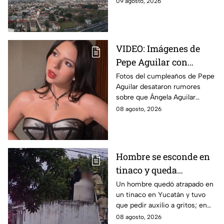
09 agosto, 2026
domingo 9 de agosto. Así
estará el clima hoy.
VIDEO: Imágenes de
Pepe Aguilar con
Ángela desatan
Fotos del cumpleaños de Pepe
Aguilar desataron rumores
rumores ¿Está
sobre que Ángela Aguilar
embarazada?
podría estar embarazada;
08 agosto, 2026
aunque ella no ha confirmado
nada. Esto se sabe.
Hombre se esconde en
tinaco y queda
atrapado por más de
Un hombre quedó atrapado en
un tinaco en Yucatán y tuvo
dos horas en Yucatán;
que pedir auxilio a gritos; en
así lo encontraron
redes aseguran que intentaba
08 agosto, 2026