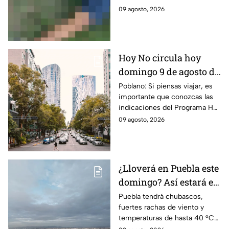
Tianguismanalco HOY
este 9 de agosto de 2026 en la
09 agosto, 2026
9 de agosto de 2026
calle Reforma en
Tianguismanalco, Puebla.
Hoy No circula hoy
domingo 9 de agosto de
2026: ¿Qué autos no
Poblano: Si piensas viajar, es
importante que conozcas las
transitan en la CDMX y
indicaciones del Programa Hoy
EdoMex?
No Circula HOY domingo 9 de
09 agosto, 2026
agosto de 2026 en la CDMX y
EdoMex.
¿Lloverá en Puebla este
domingo? Así estará el
clima HOY 9 de agosto
Puebla tendrá chubascos,
fuertes rachas de viento y
temperaturas de hasta 40 °C
en el suroeste durante este