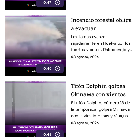
0:47
Incendio forestal obliga
a evacuar
comunidades en
Las llamas avanzan
rápidamente en Huelva por los
Huelva
fuertes vientos; Raboconejo y
Caballón fueron evacuadas
08 agosto, 2026
como medida preventiva.
0:46
Tifón Dolphin golpea
Okinawa con vientos
de hasta 157 km/h
El tifón Dolphin, número 13 de
la temporada, golpea Okinawa
con lluvias intensas y ráfagas
de hasta 157 kilómetros por
08 agosto, 2026
hora.
0:46