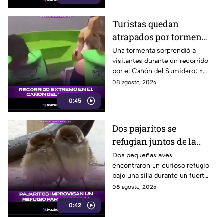
Turistas quedan
atrapados por tormenta
en el Cañón del
Una tormenta sorprendió a
visitantes durante un recorrido
Sumidero
por el Cañón del Sumidero; no
se reportaron personas heridas
08 agosto, 2026
tras el momento de angustia.
0:45
Dos pajaritos se
refugian juntos de la
lluvia y se vuelven
Dos pequeñas aves
encontraron un curioso refugio
virales
bajo una silla durante un fuerte
aguacero y conmovieron a
08 agosto, 2026
usuarios en redes sociales.
0:42