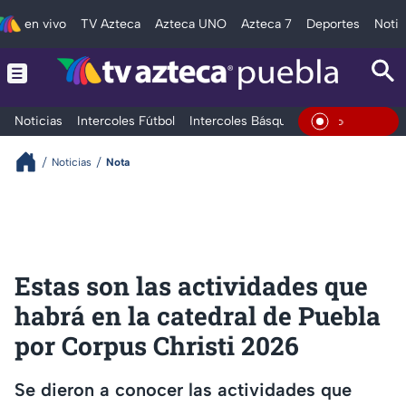
en vivo
TV Azteca
Azteca UNO
Azteca 7
Deportes
Notic
Noticias
Intercoles Fútbol
Intercoles Básquetbol
Deportes
T
En Vivo
Noticias
Nota
Estas son las actividades que
habrá en la catedral de Puebla
por Corpus Christi 2026
Se dieron a conocer las actividades que