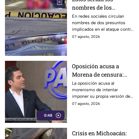
nombres de los
presuntos implicados
En redes sociales circulan
nombres de dos presuntos
en ataque contra César
implicados en el ataque contra
Gastélum en Culiacán
el creador de contenido César
07 agosto, 2026
Gastélum, pero no han sido
confirmados.
Oposición acusa a
Morena de censura:
quiere blindar a la 4T y
La oposición acusa al
morenismo de intentar
convertir a sus
imponer su propia versión de
adversarios en villanos
los hechos mediante la
07 agosto, 2026
censura, y señala que buscan
0:48
evitar que se hable de los
políticos de la 4T señalados
por sus vínculos con el crimen
Crisis en Michoacán:
organizado y al mismo tiempo,