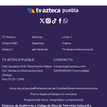
TV Azteca
Noticias
a más +
Azteca UNO
Deportes
Videos
Azteca 7
adn Noticias
TV Azteca Internacional
TV AZTECA PUEBLA
CONTACTO
Calz Zavaleta 1108, Plaza Centro Mayor
contacto@tvazteca.com
Col. Santacruz Buenavista torre
2229448140 | Conmutador
Omega,
Piso 12 CP. 72150
Aviso de privacidad
Preferencias de Cookies
Derechos
Inversionistas
Promo Espacio
Trabaja con nosotros
Programa de ética, integridad y cumplimiento
Defensor de Audiencias y Código de Ética de Televisión Azteca III y