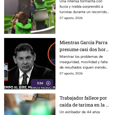
el Cañón del Sumidero;
Una intensa tormenta con
Puebla.
lluvia y niebla sorprendió a
así fue captado el
turistas durante un recorrido
momento
en lancha por el Cañón del
07 agosto, 2026
Sumidero, en Chiapas. El
momento fue captado en
video.
Mientras García Parra
presume casi dos horas
al aire de "Armenta
Mientras los problemas de
inseguridad, movilidad y falta
Contigo", la estrategia
de resultados siguen siendo
del gobierno de
parte de la vida cotidiana de
07 agosto, 2026
Alejandro Armenta
los poblanos, el Coordinador
ante la falta de
3:26
de Gabinete, José Luis García
Parra, presumió como “logro
resultados es
de gobierno” que el programa
VICTIMIZARSE.
Trabajador fallece por
“Armenta Contigo” ya dura
caída de tarima en la 23
casi dos horas. Para esta
administración, el progreso no
Poniente de Puebla
Un estibador de 44 años