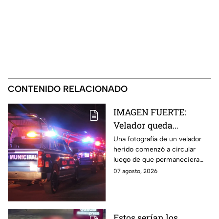
CONTENIDO RELACIONADO
IMAGEN FUERTE:
Velador queda
gravemente herido tras
Una fotografía de un velador
herido comenzó a circular
ataque con arma
luego de que permaneciera
blanca en
varias horas hospitalizado tras
07 agosto, 2026
Aguascalientes
ser atacado en Aguascalientes
el 4 de agosto.
Estos serían los