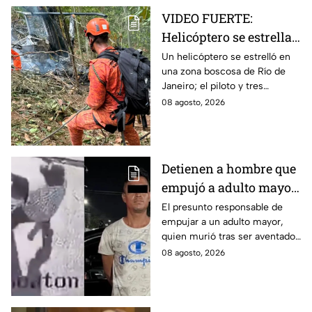
VIDEO FUERTE:
Helicóptero se estrella
y deja cuatro muertos
Un helicóptero se estrelló en
una zona boscosa de Río de
en Río de Janeiro; así
Janeiro; el piloto y tres
se vieron las llamas
mujeres murieron tras el
08 agosto, 2026
impacto y el incendio. Así se
vio la zona.
Detienen a hombre que
empujó a adulto mayor
hacia un tráiler en
El presunto responsable de
empujar a un adulto mayor,
Monterrey
quien murió tras ser aventado
al paso de un tráiler en
08 agosto, 2026
Monterrey, fue detenido este
sábado.