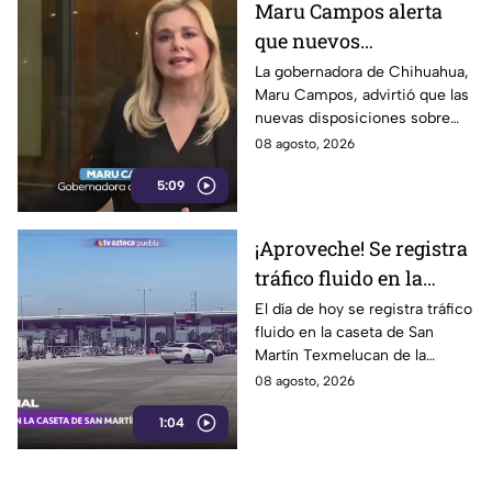
Maru Campos alerta
que nuevos
lineamientos podrían
La gobernadora de Chihuahua,
Maru Campos, advirtió que las
usarse para sancionar
nuevas disposiciones sobre
a periodistas críticos
derechos de las audiencias
08 agosto, 2026
ponen en riesgo la libertad de
5:09
expresión y la labor
periodística.
¡Aproveche! Se registra
tráfico fluido en la
caseta de Texmelucan
El día de hoy se registra tráfico
fluido en la caseta de San
de la autopista México-
Martín Texmelucan de la
Puebla HOY sábado
autopista México-Puebla; así lo
08 agosto, 2026
reporta nuestro compañero
1:04
Fernando Nava.