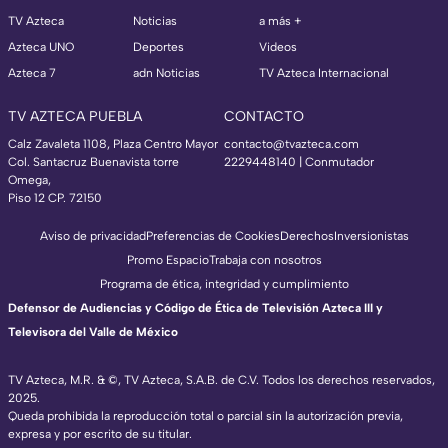
TV Azteca
Noticias
a más +
Azteca UNO
Deportes
Videos
Azteca 7
adn Noticias
TV Azteca Internacional
TV AZTECA PUEBLA
CONTACTO
Calz Zavaleta 1108, Plaza Centro Mayor
contacto@tvazteca.com
Col. Santacruz Buenavista torre
2229448140 | Conmutador
Omega,
Piso 12 CP. 72150
Aviso de privacidad
Preferencias de Cookies
Derechos
Inversionistas
Promo Espacio
Trabaja con nosotros
Programa de ética, integridad y cumplimiento
Defensor de Audiencias y Código de Ética de Televisión Azteca III y
Televisora del Valle de México
TV Azteca, M.R. & ©, TV Azteca, S.A.B. de C.V. Todos los derechos reservados,
2025.
Queda prohibida la reproducción total o parcial sin la autorización previa,
expresa y por escrito de su titular.