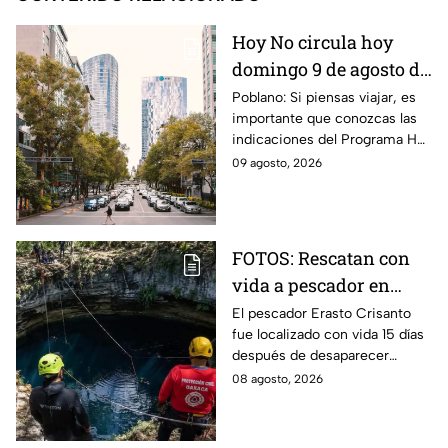
Hoy No circula hoy
domingo 9 de agosto de
2026: ¿Qué autos no
Poblano: Si piensas viajar, es
importante que conozcas las
transitan en la CDMX y
indicaciones del Programa Hoy
EdoMex?
No Circula HOY domingo 9 de
09 agosto, 2026
agosto de 2026 en la CDMX y
EdoMex.
FOTOS: Rescatan con
vida a pescador en
cenote a 100 metros de
El pescador Erasto Crisanto
fue localizado con vida 15 días
profundidad;
después de desaparecer
sobrevivió 15 días
mientras pescaba en un
08 agosto, 2026
cenote del sur de Veracruz. Así
lo hallaron.