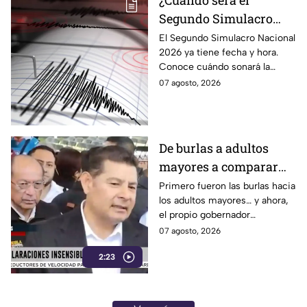
¿Cuándo será el
Segundo Simulacro
Nacional 2026? A esta
El Segundo Simulacro Nacional
2026 ya tiene fecha y hora.
hora sonará la alerta
Conoce cuándo sonará la
sísmica
alerta sísmica y qué ocurrirá
07 agosto, 2026
con los celulares.
De burlas a adultos
mayores a comparar
Puebla con Palestina:
Primero fueron las burlas hacia
los adultos mayores… y ahora,
Alejandro Armenta se
el propio gobernador
disculpa “a modo” por
morenista Alejandro Armenta
07 agosto, 2026
sus insensibles dichos
tropieza con sus palabras al
sobre Huixcolotla,
2:23
comparar el mal estado de las
calles de Huixcolotla con los
repitiendo el guión de
cráteres dejados por la guerra
las también morenistas
en Palestina. Tras la polémica y