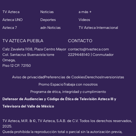
TV Azteca
Noticias
a más +
Azteca UNO
Deportes
Videos
Azteca 7
adn Noticias
TV Azteca Internacional
TV AZTECA PUEBLA
CONTACTO
Calz Zavaleta 1108, Plaza Centro Mayor
contacto@tvazteca.com
Col. Santacruz Buenavista torre
2229448140 | Conmutador
Omega,
Piso 12 CP. 72150
Aviso de privacidad
Preferencias de Cookies
Derechos
Inversionistas
Promo Espacio
Trabaja con nosotros
Programa de ética, integridad y cumplimiento
Defensor de Audiencias y Código de Ética de Televisión Azteca III y
Televisora del Valle de México
TV Azteca, M.R. & ©, TV Azteca, S.A.B. de C.V. Todos los derechos reservados,
2025.
Queda prohibida la reproducción total o parcial sin la autorización previa,