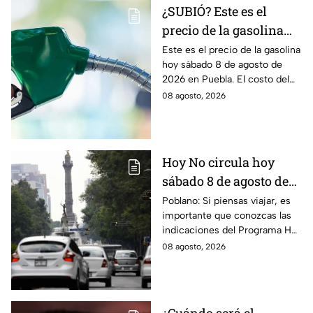
¿SUBIÓ? Este es el
precio de la gasolina
Puebla hoy sábado 8 de
Este es el precio de la gasolina
hoy sábado 8 de agosto de
agosto de 2026
2026 en Puebla. El costo del
combustible cambia todos los
08 agosto, 2026
días, checa la actualización.
Hoy No circula hoy
sábado 8 de agosto de
2026: ¿Qué autos no
Poblano: Si piensas viajar, es
importante que conozcas las
transitan en la CDMX y
indicaciones del Programa Hoy
EdoMex?
No Circula HOY sábado 8 de
08 agosto, 2026
agosto de 2026 en la CDMX y
EdoMex.