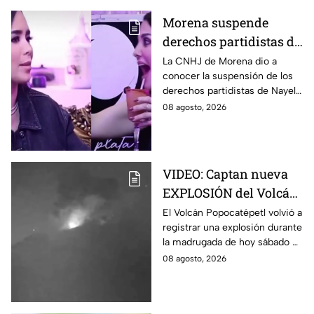
Morena suspende
derechos partidistas de
Nayeli Salvatori y
La CNHJ de Morena dio a
conocer la suspensión de los
Graciela Palomares
derechos partidistas de Nayeli
tras dichos contra
Salvatori y Graciela Palomares
08 agosto, 2026
adultos mayores
tras dichos contra adultos
mayores.
VIDEO: Captan nueva
EXPLOSIÓN del Volcán
Popocatépetl hoy;
El Volcán Popocatépetl volvió a
registrar una explosión durante
arrojó LAVA
la madrugada de hoy sábado 8
de agosto de 2026; arrojó lava
08 agosto, 2026
y pedazos de roca caliente.