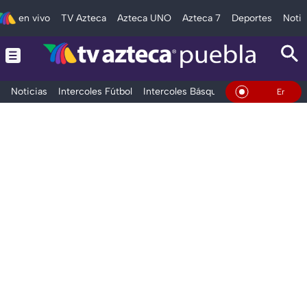
en vivo
TV Azteca
Azteca UNO
Azteca 7
Deportes
Notic
Noticias
Intercoles Fútbol
Intercoles Básquetbol
Deportes
T
En Vivo