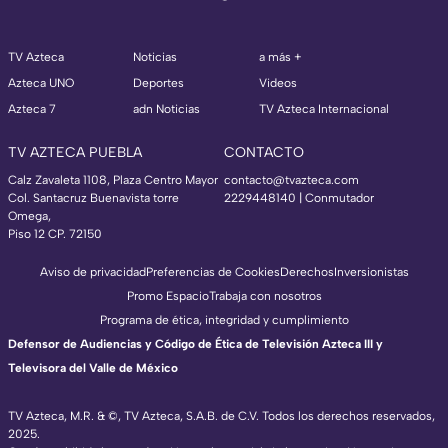
TV Azteca
Noticias
a más +
Azteca UNO
Deportes
Videos
Azteca 7
adn Noticias
TV Azteca Internacional
TV AZTECA PUEBLA
CONTACTO
Calz Zavaleta 1108, Plaza Centro Mayor
contacto@tvazteca.com
Col. Santacruz Buenavista torre
2229448140 | Conmutador
Omega,
Piso 12 CP. 72150
Aviso de privacidad
Preferencias de Cookies
Derechos
Inversionistas
Promo Espacio
Trabaja con nosotros
Programa de ética, integridad y cumplimiento
Defensor de Audiencias y Código de Ética de Televisión Azteca III y
Televisora del Valle de México
TV Azteca, M.R. & ©, TV Azteca, S.A.B. de C.V. Todos los derechos reservados,
2025.