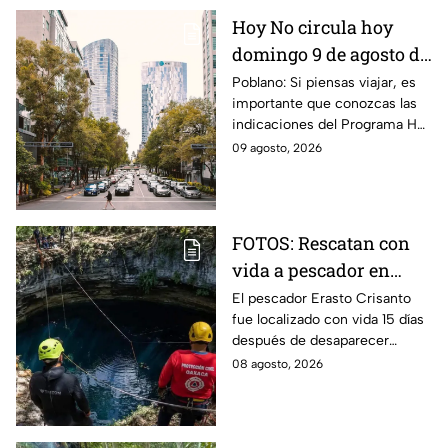
Hoy No circula hoy
domingo 9 de agosto de
2026: ¿Qué autos no
Poblano: Si piensas viajar, es
importante que conozcas las
transitan en la CDMX y
indicaciones del Programa Hoy
EdoMex?
No Circula HOY domingo 9 de
09 agosto, 2026
agosto de 2026 en la CDMX y
EdoMex.
FOTOS: Rescatan con
vida a pescador en
cenote a 100 metros de
El pescador Erasto Crisanto
fue localizado con vida 15 días
profundidad;
después de desaparecer
sobrevivió 15 días
mientras pescaba en un
08 agosto, 2026
cenote del sur de Veracruz. Así
lo hallaron.