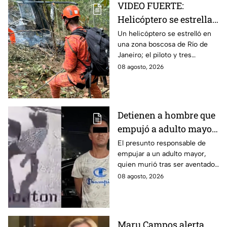
VIDEO FUERTE:
Helicóptero se estrella
y deja cuatro muertos
Un helicóptero se estrelló en
una zona boscosa de Río de
en Río de Janeiro; así
Janeiro; el piloto y tres
se vieron las llamas
mujeres murieron tras el
08 agosto, 2026
impacto y el incendio. Así se
vio la zona.
Detienen a hombre que
empujó a adulto mayor
hacia un tráiler en
El presunto responsable de
empujar a un adulto mayor,
Monterrey
quien murió tras ser aventado
al paso de un tráiler en
08 agosto, 2026
Monterrey, fue detenido este
sábado.
Maru Campos alerta