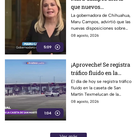
que nuevos
lineamientos podrían
La gobernadora de Chihuahua,
Maru Campos, advirtió que las
usarse para sancionar
nuevas disposiciones sobre
a periodistas críticos
derechos de las audiencias
08 agosto, 2026
ponen en riesgo la libertad de
5:09
expresión y la labor
periodística.
¡Aproveche! Se registra
tráfico fluido en la
caseta de Texmelucan
El día de hoy se registra tráfico
fluido en la caseta de San
de la autopista México-
Martín Texmelucan de la
Puebla HOY sábado
autopista México-Puebla; así lo
08 agosto, 2026
reporta nuestro compañero
1:04
Fernando Nava.
Ver más