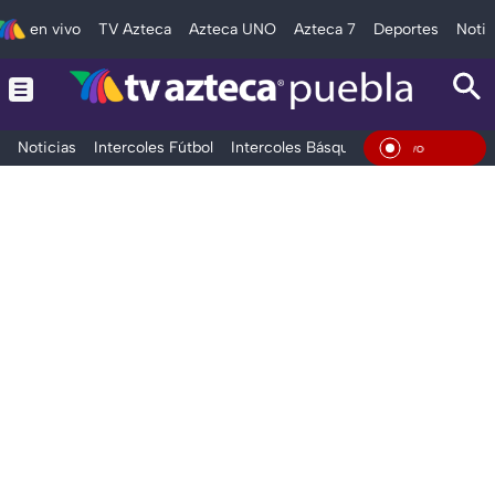
en vivo
TV Azteca
Azteca UNO
Azteca 7
Deportes
Notic
Noticias
Intercoles Fútbol
Intercoles Básquetbol
Deportes
T
En Viv