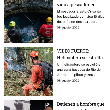
vida a pescador en
cenote a 100 metros de
El pescador Erasto Crisanto
fue localizado con vida 15 días
profundidad;
después de desaparecer
sobrevivió 15 días
mientras pescaba en un
08 agosto, 2026
cenote del sur de Veracruz. Así
lo hallaron.
VIDEO FUERTE:
Helicóptero se estrella
y deja cuatro muertos
Un helicóptero se estrelló en
una zona boscosa de Río de
en Río de Janeiro; así
Janeiro; el piloto y tres
se vieron las llamas
mujeres murieron tras el
08 agosto, 2026
impacto y el incendio. Así se
vio la zona.
Detienen a hombre que