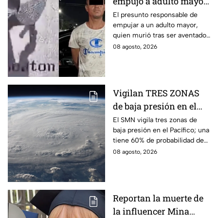
empujó a adulto mayor
hacia un tráiler en
El presunto responsable de
empujar a un adulto mayor,
Monterrey
quien murió tras ser aventado
al paso de un tráiler en
08 agosto, 2026
Monterrey, fue detenido este
sábado.
Vigilan TRES ZONAS
de baja presión en el
Pacífico: una podría
El SMN vigila tres zonas de
baja presión en el Pacífico; una
convertirse en el
tiene 60% de probabilidad de
próximo ciclón Hernán
desarrollo y podría dar paso al
08 agosto, 2026
ciclón Hernán.
Reportan la muerte de
la influencer Mina