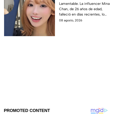
Chan durante
Lamentable. La influencer Mina
Chan, de 26 años de edad,
transmisión en vivo;
falleció en días recientes, lo
así fueron sus últimos
que ha generado profunda
08 agosto, 2026
momentos
conmoción entre la
comunidad de redes sociales.