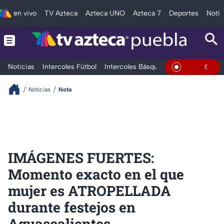
en vivo
TV Azteca
Azteca UNO
Azteca 7
Deportes
Notic
Noticias
Intercoles Fútbol
Intercoles Básquetbol
Deportes
T
En Vivo
Noticias
Nota
IMÁGENES FUERTES:
Momento exacto en el que
mujer es ATROPELLADA
durante festejos en
Aguascalientes