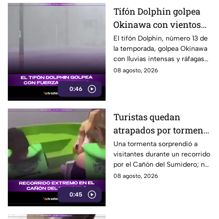
Tifón Dolphin golpea
Okinawa con vientos
de hasta 157 km/h
El tifón Dolphin, número 13 de
la temporada, golpea Okinawa
con lluvias intensas y ráfagas
de hasta 157 kilómetros por
08 agosto, 2026
hora.
0:46
Turistas quedan
atrapados por tormenta
en el Cañón del
Una tormenta sorprendió a
visitantes durante un recorrido
Sumidero
por el Cañón del Sumidero; no
se reportaron personas heridas
08 agosto, 2026
tras el momento de angustia.
0:45