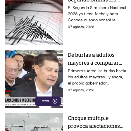
Nacional 2026? A esta
El Segundo Simulacro Nacional
2026 ya tiene fecha y hora.
hora sonará la alerta
Conoce cuándo sonará la
sísmica
alerta sísmica y qué ocurrirá
07 agosto, 2026
con los celulares.
De burlas a adultos
mayores a comparar
Puebla con Palestina:
Primero fueron las burlas hacia
los adultos mayores… y ahora,
Alejandro Armenta se
el propio gobernador
disculpa “a modo” por
morenista Alejandro Armenta
07 agosto, 2026
sus insensibles dichos
tropieza con sus palabras al
sobre Huixcolotla,
2:23
comparar el mal estado de las
calles de Huixcolotla con los
repitiendo el guión de
cráteres dejados por la guerra
las también morenistas
Choque múltiple
en Palestina. Tras la polémica y
Nayeli Salvatori y
provoca afectaciones
el rechazo, el mandatario tuvo