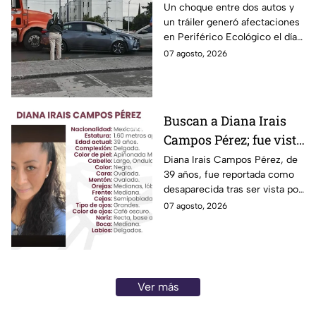
que salir a pedir disculpas…
Grace Palomares
en Periférico Ecológico
Un choque entre dos autos y
pero la pregunta es: ¿Basta
un tráiler generó afectaciones
hoy viernes
con decir “me equivoqué”
en Periférico Ecológico el día
cada vez que una declaración
de hoy, con dirección a la 24
07 agosto, 2026
genera indignación?
Sur, en la ciudad de Puebla.
Buscan a Diana Irais
Campos Pérez; fue vista
por última vez en la
Diana Irais Campos Pérez, de
39 años, fue reportada como
ciudad de Puebla
desaparecida tras ser vista por
última vez el 6 de agosto en
07 agosto, 2026
Puebla.
Ver más