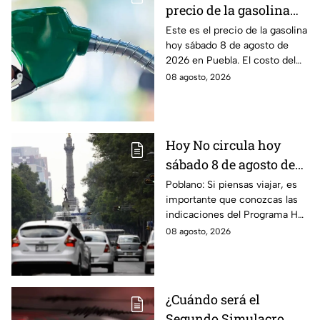
precio de la gasolina
Puebla hoy sábado 8 de
Este es el precio de la gasolina
hoy sábado 8 de agosto de
agosto de 2026
2026 en Puebla. El costo del
combustible cambia todos los
08 agosto, 2026
días, checa la actualización.
Hoy No circula hoy
sábado 8 de agosto de
2026: ¿Qué autos no
Poblano: Si piensas viajar, es
importante que conozcas las
transitan en la CDMX y
indicaciones del Programa Hoy
EdoMex?
No Circula HOY sábado 8 de
08 agosto, 2026
agosto de 2026 en la CDMX y
EdoMex.
¿Cuándo será el
Segundo Simulacro